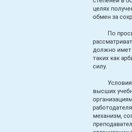
степеней в о
целях получе
обмен за сох
По просьбе 
рассматриват
должно иметь
таких как ар
силу.
Условия раб
высших учебн
организациям
работодателя
механизм, со
преподавател