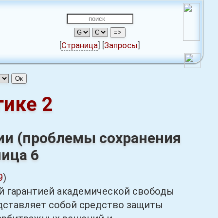
[
Страница
]
[
Запросы
]
гике 2
ии (проблемы сохранения
ница 6
9
)
ой гарантией академической свободы
дставляет собой средство защиты