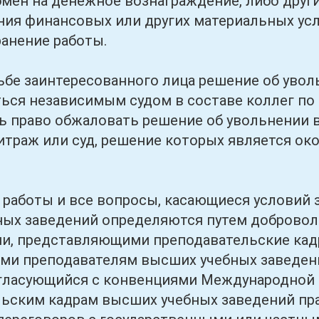
бмен на денежное вознаграждение, либо други
ния финансовых или других материальных усл
ранение работы.
заинтересованного лица решение об увол
ься независимым судом в составе коллег по
 право обжаловать решение об увольнении в
битраж или суд, решение которых является о
оты и все вопросы, касающиеся условий за
ых заведений определяются путем добровол
и, представляющими преподавательские кад
ми преподавателям высших учебных заведен
гласующийся с конвенциями Международной 
ьским кадрам высших учебных заведений пра