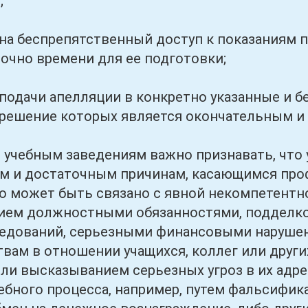
;
еспрепятственный доступ к показаниям по 
очно времени для ее подготовки;
ачи апелляции в конкретно указанные и бе
 решение которых является окончательным и 
ным заведениям важно признавать, что ув
м и достаточным причинам, касающимся про
то может быть связано с явной некомпетент
ием должностными обязанностями, подделко
ледований, серьезными финансовыми нарушен
вам в отношении учащихся, коллег или друг
ли высказыванием серьезных угроз в их адре
ебного процесса, например, путем фальсифик