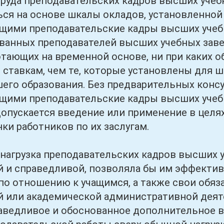
а преподавательских кадров высших учеб
ся на основе шкалы окладов, установленной
щими преподавательские кадры высших учебн
ванных преподавателей высших учебных зав
отающих на временной основе, ни при каких о
 ставкам, чем те, которые установлены для 
его образования. Без предварительных консу
ими преподавательские кадры высших учебн
допускается введение или применение в целя
ки работников по их заслугам.
рузка преподавательских кадров высших у
 и справедливой, позволяла бы им эффекти
по отношению к учащимся, а также свои обяза
й или академической административной деят
аведливое и обоснованное дополнительное во