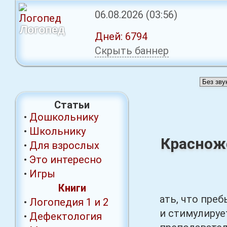
06.08.2026
(03:56)
Логопед
Дней:
6794
Скрыть баннер
Статьи
•
Дошкольнику
•
Школьнику
Красноже
•
Для взрослых
•
Это интересно
•
Игры
Книги
ать, что пре
•
Логопедия 1
и 2
и стимулируе
•
Дефектология