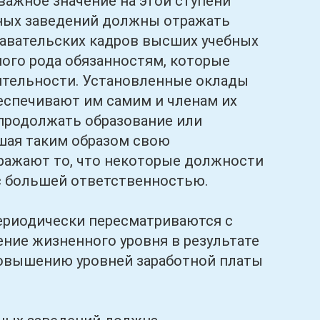
ажное значение на этой ступени
бных заведений должны отражать
давательских кадров высших учебных
ного рода обязанностям, которые
еятельности. Установленные оклады
еспечивают им самим и членам их
продолжать образование или
шая таким образом свою
ражают то, что некоторые должности
с большей ответственностью.
риодически пересматриваются с
ение жизненного уровня в результате
повышению уровней заработной платы