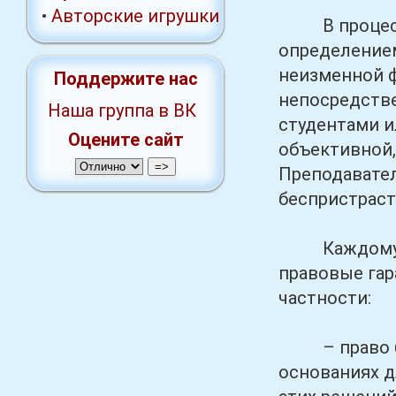
•
Авторские игрушки
В процессе 
определением
неизменной ф
Поддержите нас
непосредстве
Наша группа в ВК
студентами и
Оцените сайт
объективной,
Преподавате
беспристраст
Каждому пре
правовые гар
частности:
– право быт
основаниях д