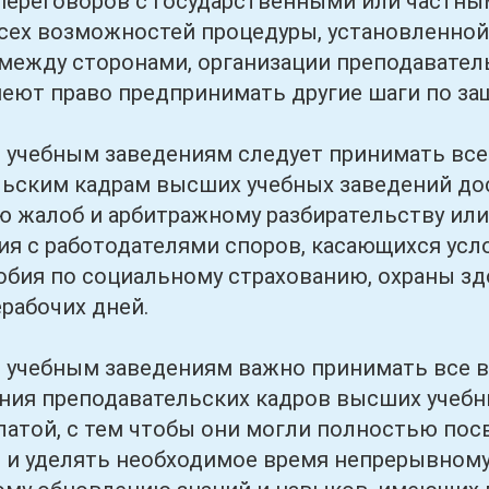
переговоров с государственными или частным
сех возможностей процедуры, установленной 
между сторонами, организации преподавател
еют право предпринимать другие шаги по защ
ным заведениям следует принимать все 
ьским кадрам высших учебных заведений дос
 жалоб и арбитражному разбирательству или
ия с работодателями споров, касающихся усло
собия по социальному страхованию, охраны зд
ерабочих дней.
ным заведениям важно принимать все во
ния преподавательских кадров высших учебн
латой, с тем чтобы они могли полностью по
й и уделять необходимое время непрерывно