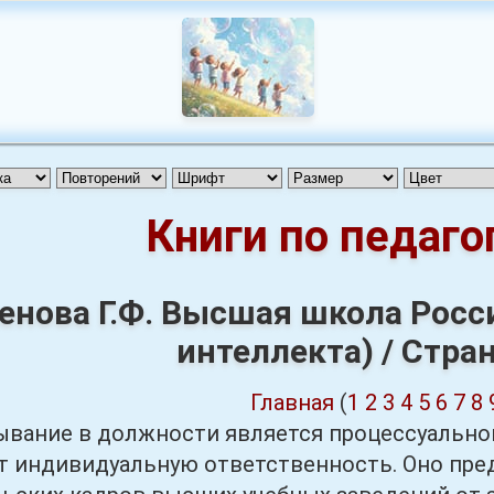
Книги по педаго
нова Г.Ф. Высшая школа Росс
интеллекта) / Стра
Главная
(
1
2
3
4
5
6
7
8
бывание в должности является процессуальн
т индивидуальную ответственность. Оно пре