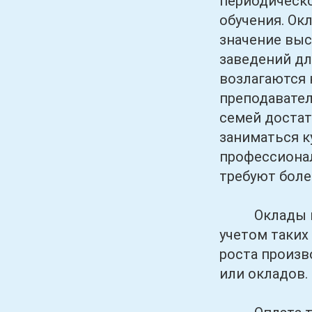
периодическо
обучения. Ок
значение выс
заведений дл
возлагаются 
преподавател
семей достат
заниматься к
профессионал
требуют боле
Оклады выпл
учетом таких
роста произв
или окладов.