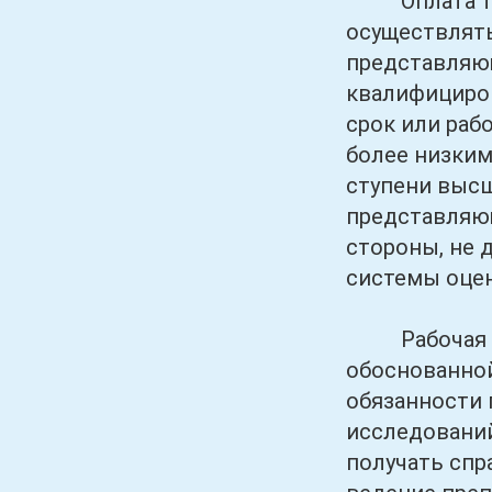
Оплата труд
осуществлять
представляю
квалифициро
срок или раб
более низким
ступени высш
представляющ
стороны, не 
системы оцен
Рабочая наг
обоснованной
обязанности 
исследовани
получать спр