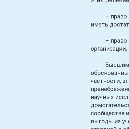
этих решений
– право на б
иметь достат
– право под
организации,
Высшим учеб
обоснованны
частности, э
пренебрежен
научных исс
домогательст
сообщества и
выгоды из уч