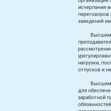
организации 
исчерпания в
переговоров 
заведений им
Высшим учеб
преподавател
рассмотрению
урегулирован
нагрузки, по
отпусков и н
Высшим учеб
для обеспече
заработной п
обязанносте