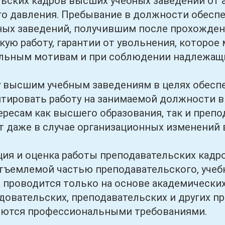
ьских кадров высших учебных заведений от
о давления. Пребывание в должности обесп
ых заведений, получившим после прохожден
кую работу, гарантии от увольнения, которо
льным мотивам и при соблюдении надлежащи
шим учебным заведениям в целях обеспеч
нтировать работу на занимаемой должности в
ересам как высшего образования, так и препо
 даже в случае организационных изменений 
и оценка работы преподавательских кадро
тъемлемой частью преподавательского, учеб
а проводится только на основе академическ
довательских, преподавательских и других п
яются профессиональными требованиями.