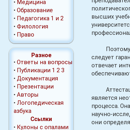
преподавател
•
Медицина
политическог
•
Образование
высших учебн
•
Педагогика 1
и 2
университетс
•
Филология
профессиона
•
Право
Поэтому выс
Разное
следует гара
•
Ответы на вопросы
отвечает инт
•
Публикации
1
2
3
обеспечивают
•
Документация
•
Презентации
Аттестация 
•
Авторы
является нео
•
Логопедическая
процесса. Он
азбука
научно-иссле
Ссылки
они определ
•
Кулоны с опалами