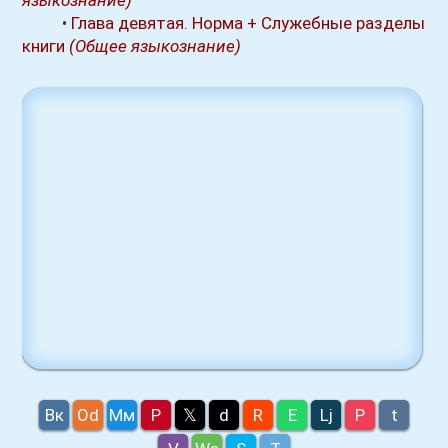
языкознание)
•
Глава девятая. Норма + Служебные разделы
книги
(Общее языкознание)
Вк
Оd
Мм
P
𝕏
d
R
E
Lj
P
t