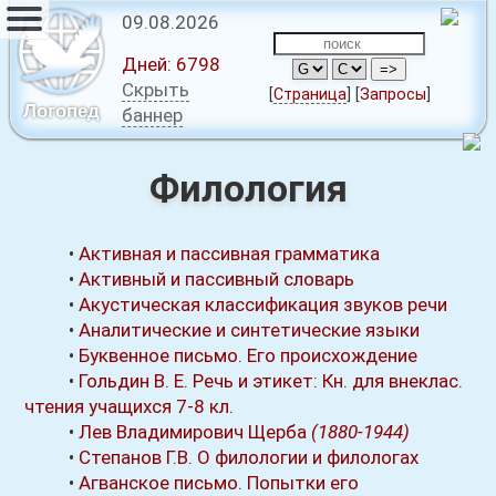
09.08.2026
Дней:
6798
Скрыть
[
Страница
]
[
Запросы
]
Логопед
баннер
Филология
•
Активная и пассивная грамматика
•
Активный и пассивный словарь
•
Акустическая классификация звуков речи
•
Аналитические и синтетические языки
•
Буквенное письмо. Его происхождение
•
Гольдин В. Е. Речь и этикет: Кн. для внеклас.
чтения учащихся 7-8 кл.
•
Лев Владимирович Щерба
(1880-1944)
•
Степанов Г.В. О филологии и филологах
•
Агванское письмо. Попытки его