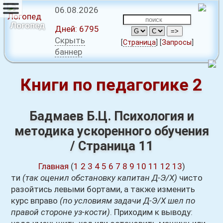
06.08.2026
Логопед
Дней:
6795
Скрыть
[
Страница
]
[
Запросы
]
баннер
Книги по педагогике 2
Бадмаев Б.Ц. Психология и
методика ускоренного обучения
/ Страница 11
Главная
(
1
2
3
4
5
6
7
8
9
10
11
12
13
)
ти
(так оценил обстановку капитан Д-Э/Х)
чисто
разойтись левыми бортами, а также изменить
курс вправо
(по условиям задачи Д-Э/Х шел по
правой стороне уз-кости)
. Приходим к выводу: