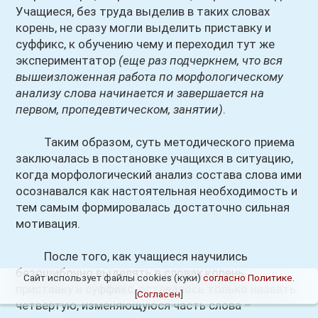
Учащиеся, без труда выделив в таких словах
корень, не сразу могли выделить приставку и
суффикс, к обучению чему и переходил тут же
экспериментатор
(еще раз подчеркнем, что вся
вышеизложенная работа по морфологическому
анализу слова начинается и завершается на
первом, пропедевтическом, занятии)
.
Таким образом, суть методического приема
заключалась в постановке учащихся в ситуацию,
когда морфологический анализ состава слова ими
осознавался как настоятельная необходимость и
тем самым формировалась достаточно сильная
мотивация.
После того, как учащиеся научились
безошибочно выделять в словах корень,
Сайт использует файлы cookies (куки)
согласно Политике
.
приставку и суффикс, оставалось только назвать
[
Согласен
]
четвертую, изменяющуюся часть слова –