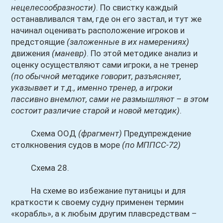
нецелесообразности)
. По свистку каждый
останавливался там, где он его застал, и тут же
начинал оценивать расположение игроков и
предстоящие
(заложенные в их намерениях)
движения
(маневр)
. По этой методике анализ и
оценку осуществляют сами игроки, а не тренер
(по обычной методике говорит, разъясняет,
указывает и т.д., именно тренер, а игроки
пассивно внемлют, сами не размышляют – в этом
состоит различие старой и новой методик)
.
Схема ООД
(фрагмент)
Предупреждение
столкновения судов в море
(по МППСС-72)
Схема 28.
На схеме во избежание путаницы и для
краткости к своему судну применен термин
«корабль», а к любым другим плавсредствам –