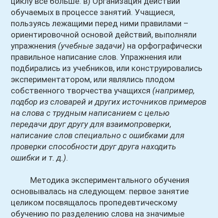
циклу все больше. в) Организация действий
обучаемых в процессе занятий. Учащиеся,
пользуясь лежащими перед ними правилами –
ориентировочной основой действий, выполняли
упражнения
(учебные задачи)
на орфографически
правильное написание слов. Упражнения или
подбирались из учебников, или конструировались
экспериментатором, или являлись плодом
собственного творчества учащихся
(например,
подбор из словарей и других источников примеров
на слова с трудным написанием с целью
передачи друг другу для взаимопроверки,
написание слов специально с ошибками для
проверки способности друг друга находить
ошибки и т. д.)
.
Методика экспериментального обучения
основывалась на следующем: первое занятие
целиком посвящалось пропедевтическому
обучению по разделению слова на значимые