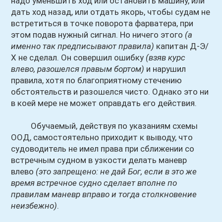
надо уменьшить ход или остановить машину, или
дать ход назад, или отдать якорь, чтобы судам не
встретиться в точке поворота фарватера, при
этом подав нужный сигнал. Но ничего этого
(а
именно так предписывают правила)
капитан Д-Э/
Х не сделал. Он совершил ошибку
(взяв курс
влево, разошелся правым бортом)
и нарушил
правила, хотя по благоприятному стечению
обстоятельств и разошелся чисто. Однако это ни
в коей мере не может оправдать его действия.
Обучаемый, действуя по указаниям схемы
ООД, самостоятельно приходит к выводу, что
судоводитель не имел права при сближении со
встречным судном в узкости делать маневр
влево
(это запрещено: не дай Бог, если в это же
время встречное судно сделает вполне по
правилам маневр вправо и тогда столкновение
неизбежно)
.