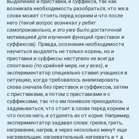
выделению и приставки, и суффикса, так как
возникала необходимость разобраться, что же в
слове может стоять перед корнем и что после
него
(такой вопрос возникал у ребят
самопроизвольно, и это уже было достаточной
мотивацией для изучения функций приставок и
суффиксов)
. Правда, осознание необходимости
научиться выделять не только корень, но и
приставки и суффиксы наступало не всегда
спонтанно
(по крайней мере, не у всех)
, и
экспериментатор специально ставил учащихся в
ситуацию, когда требовалось анализировать
слова сначала без приставок и суффиксов, затем
с приставками, а потом с приставками и с
суффиксами, так что им поневоле приходилось
задумываться, что стоит в слове перед корнем и
что после него, и отделять их от корня. Например,
экспериментатор задавал слова: грелка, греть,
нагревание, нагрев, а через несколько минут еще
нагревальщик, нагревательный, нагревать и т.д.