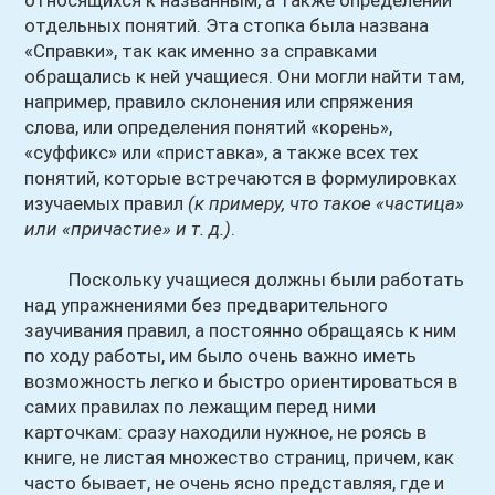
относящихся к названным, а также определений
отдельных понятий. Эта стопка была названа
«Справки», так как именно за справками
обращались к ней учащиеся. Они могли найти там,
например, правило склонения или спряжения
слова, или определения понятий «корень»,
«суффикс» или «приставка», а также всех тех
понятий, которые встречаются в формулировках
изучаемых правил
(к примеру, что такое «частица»
или «причастие» и т. д.)
.
Поскольку учащиеся должны были работать
над упражнениями без предварительного
заучивания правил, а постоянно обращаясь к ним
по ходу работы, им было очень важно иметь
возможность легко и быстро ориентироваться в
самих правилах по лежащим перед ними
карточкам: сразу находили нужное, не роясь в
книге, не листая множество страниц, причем, как
часто бывает, не очень ясно представляя, где и