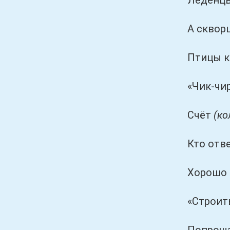
Леденцы мы
А скворцам-
Птицы крыл
«Чик-чирик!
Счёт
(ко
Кто ответит
Хорошо вы о
«Строить уле