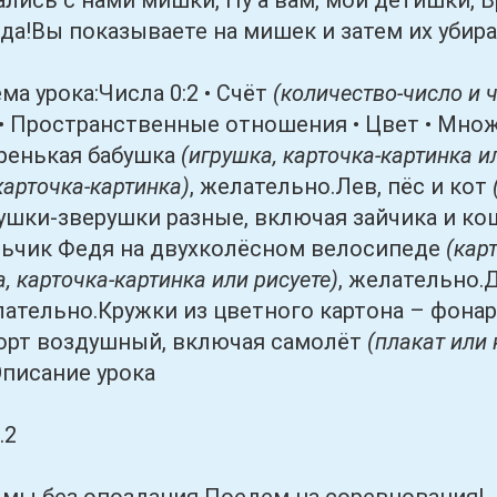
 с нами мишки, Ну а вам, мои детишки, Вр
ада!Вы показываете на мишек и затем их убира
урока:Числа 0:2 • Счёт
(количество-число и 
 • Пространственные отношения • Цвет • Мн
ренькая бабушка
(игрушка, карточка-картинка и
карточка-картинка)
, желательно.Лев, пёс и кот
ушки-зверушки разные, включая зайчика и к
льчик Федя на двухколёсном велосипеде
(кар
, карточка-картинка или рисуете)
, желательно.
лательно.Кружки из цветного картона – фона
орт воздушный, включая самолёт
(плакат или 
писание урока
.2