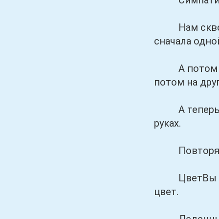
Симпатичных
Нам скворцы
сначала одной
А потом пок
потом на друг
А теперь вд
руках.
Повторяем з
ЦветВы пок
цвет.