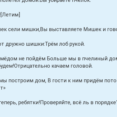
тел домой.Вы убираете пчёлок.
Летим]
сели мишки,Вы выставляете Мишек и говор
ружно шишки:Трём лоб рукой.
дом не пойдём Больше мы в пчелиный дом. 
будем!Отрицательно качаем головой.
остроим дом, В гости к ним придём потом. 
т»
рь, ребятки!Проверяйте, всё ль в порядке? 