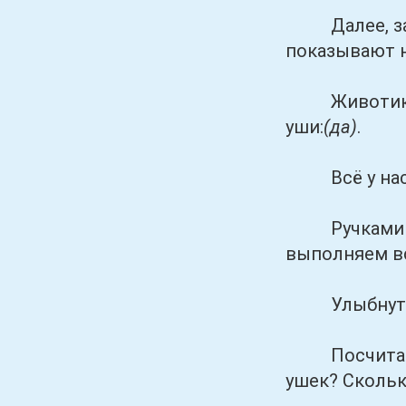
Далее, задав
показывают н
Животик 
уши:
(да)
.
Всё у нас в
Ручками пох
выполняем в
Улыбнуться 
Посчитайте-к
ушек? Скольк