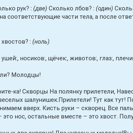
ко рук? :
(две)
Сколько лбов? :
(один)
Скольк
на соответствующие части тела, а после отв
востов? :
(ноль)
, носиков:, щёчек:, животов:, глаз:, плечиков
? Молодцы!
ка! Скворцы На полянку прилетели, Навес
еселых шалунишек.Прилетели! Тут как тут! Пол
имаем вверх. Кисть руки – скворец. Все пал
 это нос, остальные вместе – это хвост. Пол