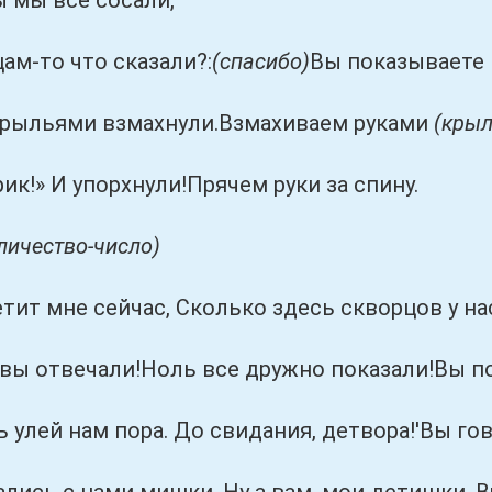
 все сосали,
то что сказали?:
(спасибо)
Вы показываете н
ьями взмахнули.Взмахиваем руками
(кры
» И упорхнули!Прячем руки за спину.
личество-число)
 мне сейчас, Сколько здесь скворцов у нас
твечали!Ноль все дружно показали!Вы пока
й нам пора. До свидания, детвора!'Вы гов