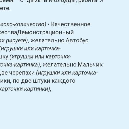
емя – отдыхать!Молодцы, ребята! Я
ете.
число-количество)
• Качественное
ожестваДемонстрационный
ли рисуете)
, желательно.Автобус
(игрушки или карточка-
ошку
(игрушки или карточки-
точка-картинка)
, желательно.Мальчик
Две черепахи
(игрушки или карточка-
рики, по две штуки каждого
карточки-картинки)
,