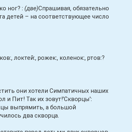
о ног? :
(две)
Спрашивая, обязательно
ета детей – на соответствующее число
:, локтей:, рожек:, коленок:, ртов:?
тить они хотели Симпатичных наших
 и Пит! Так их зовут!'Скворцы':
ьцы выпрямить, а большой
училось два скворца.