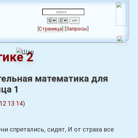
[
Страница
]
[
Запросы
]
гике 2
ательная математика для
ца 1
12
13
14
)
 спрятались, сидят, И от страха все