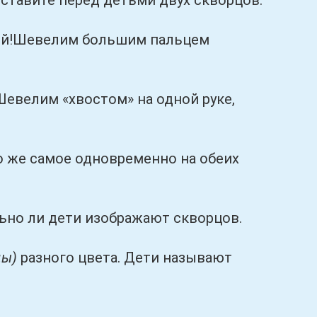
авите перед детьми двух скворцов.
ой!Шевелим большим пальцем
велим «хвостом» на одной руке,
 же самое одновременно на обеих
но ли дети изображают скворцов.
цы)
разного цвета. Дети называют