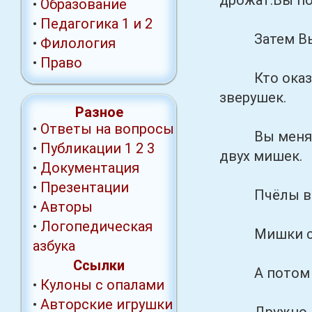
дрожат.Вы по
•
Образование
•
Педагогика 1
и 2
Затем Вы бер
•
Филология
•
Право
Кто оказалс
зверушек.
Разное
•
Ответы на вопросы
Вы меняете з
•
Публикации
1
2
3
двух мишек.
•
Документация
•
Презентации
Пчёлы вмес
•
Авторы
•
Логопедическая
Мишки с дер
азбука
Ссылки
А потом п
•
Кулоны с опалами
•
Авторские игрушки