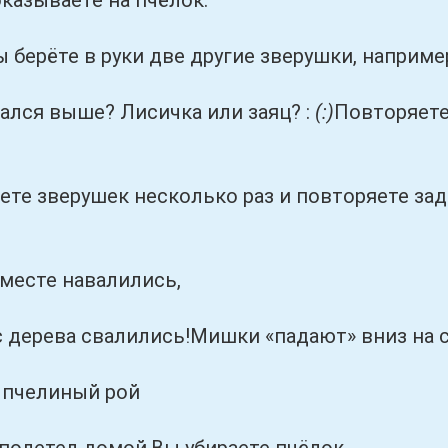
казываете на пчёлок.
ёте в руки две другие зверушки, например,
я выше? Лисичка или заяц? :
(:)
Повторяете
верушек несколько раз и повторяете задани
те навалились,
ева свалились!Мишки «падают» вниз на с
челиный рой