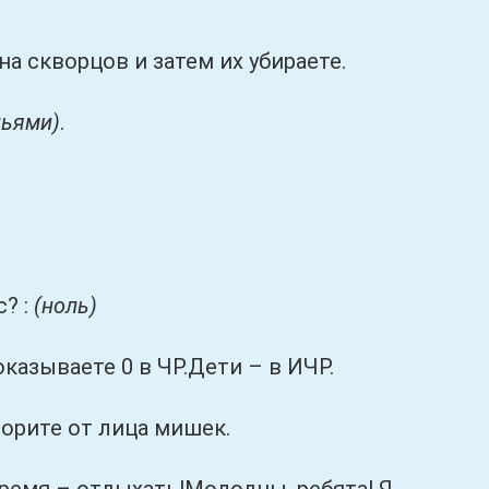
а скворцов и затем их убираете.
льями)
.
? :
(ноль)
зываете 0 в ЧР.Дети – в ИЧР.
орите от лица мишек.