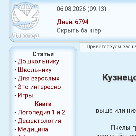
06.08.2026
(09:13)
Дней:
6794
Скрыть баннер
Логопед
Приветствуем вас на
Статьи
•
Дошкольнику
•
Школьнику
Кузнецо
•
Для взрослых
•
Это интересно
•
Игры
Книги
выше или ниж
•
Логопедия 1
и 2
•
Дефектология
Пчёлы грозно
•
Медицина