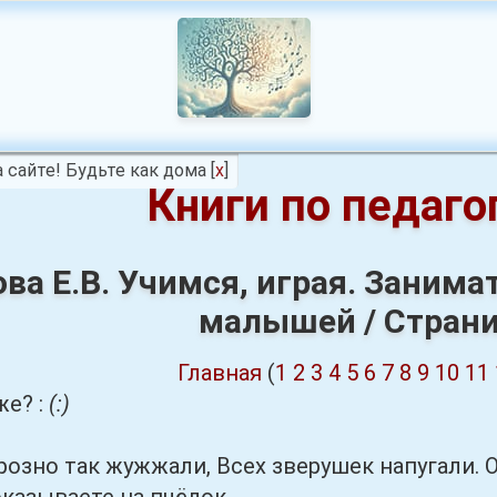
 сайте! Будьте как дома
[
x
]
Книги по педаго
ва Е.В. Учимся, играя. Заним
малышей / Страни
Главная
(
1
2
3
4
5
6
7
8
9
10
11
е? :
(:)
 так жужжали, Всех зверушек напугали. Они