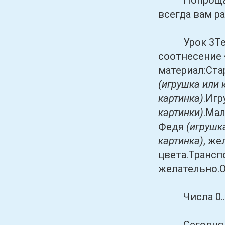
Попрощались
всегда вам р
Урок 3Тема 
соотнесение
материал:Ста
(игрушка или 
картинка)
.Игр
картинки)
.Ма
Федя
(игрушка
картинка)
, же
цвета.Трансп
желательно.О
Числа 0..