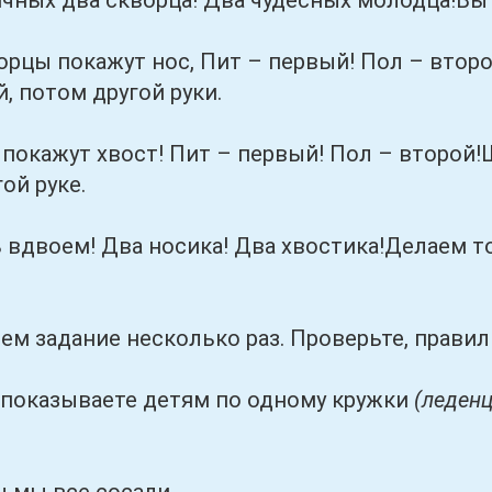
 два скворца! Два чудесных молодца!Вы ст
 покажут нос, Пит – первый! Пол – втор
, потом другой руки.
ажут хвост! Пит – первый! Пол – второй!Ше
ой руке.
воем! Два носика! Два хвостика!Делаем то
адание несколько раз. Проверьте, правиль
азываете детям по одному кружки
(леден