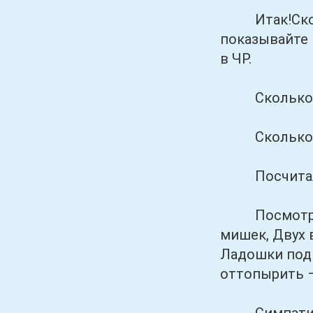
Итак!Сколь
показывайте 
в ЧР.
Сколько х
Сколько ушей:
Посчитали
Посмотрите-
мишек, Двух в
Ладошки подн
оттопырить –