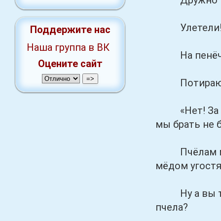
Дружно поле
Улетели![
Поддержите нас
Наша группа в ВК
На пенёчек 
Оцените сайт
Потирают д
«Нет! За мё
мы брать не 
Пчёлам мы п
мёдом угостя
Ну а вы тепе
пчела?