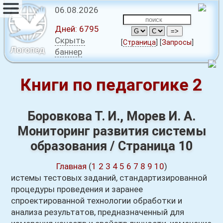
06.08.2026
Дней:
6795
Скрыть
[
Страница
]
[
Запросы
]
Логопед
баннер
Книги по педагогике 2
Боровкова Т. И., Морев И. А.
Мониторинг развития системы
образования / Страница 10
Главная
(
1
2
3
4
5
6
7
8
9
10
)
истемы тестовых заданий, стандартизированной
процедуры проведения и заранее
спроектированной технологии обработки и
анализа результатов, предназначенный для