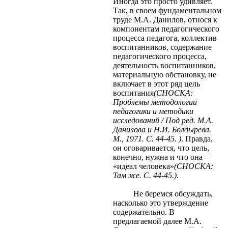
Иногда это просто удивляет.
Так, в своем фундаментальном
труде М.А. Данилов, относя к
компонентам педагогического
процесса педагога, коллектив
воспитанников, содержание
педагогического процесса,
деятельность воспитанников,
материальную обстановку, не
включает в этот ряд цель
воспитания
(СНОСКА:
Проблемы методологии
педагогики и методики
исследований / Под ред. М.А.
Данилова и Н.И. Болдырева.
М., 1971. С. 44-45. )
. Правда,
он оговаривается, что цель,
конечно, нужна и что она –
«идеал человека»
(СНОСКА:
Там же. С. 44-45.)
.
He беремся обсуждать,
насколько это утверждение
содержательно. В
предлагаемой далее М.А.