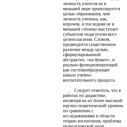
личность учителя не в
меньшей мере проектируется
целью образования, чем
личность ученика, как,
впрочем, и последняя не в
меньшей степени выступает
субъектом педагогического
целеполагания. Словом,
предвидится существенное
различие между целью,
сформулированной
абстрактно, «на бумаге», и
реально функционирующей
как системообразующее
начало учебно-
воспитательного процесса.
Следует отметить, что в
работах по дидактике,
несмотря на их более высокий
научно-теоретический уровень
по сравнению с
исследованиями в области
теории воспитания, проблема
педагогической цели