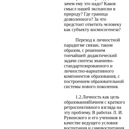
зачем ему это надо? Каков
смысл нашей экспансии в
природу? Где граница
дозволенного? За что
предстоит ответить человеку
как субъекту космосогенеза?
Переход к личностной
парадигме связан, таким
образом, с решением
тончайшей дидактический
задачи синтеза знаниево-
стандартизированного и
личностно-вариативного
компонентов образования, с
построением образовательной
системы нового поколения.
1.2.Личность как цель
образованияНачнем с краткого
ретроспективного взгляда на
эту проблему. В работах Л. И.
Рувинского и его учеников в
качестве ведущего условия
воспитания и самовоспитания