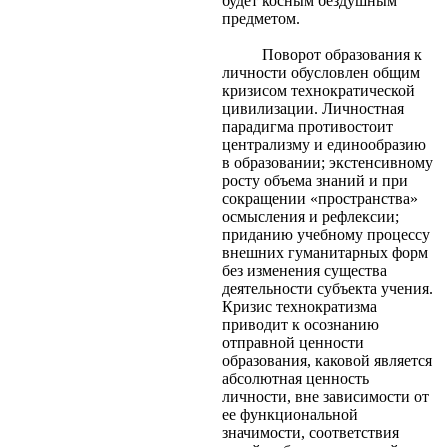
будет косным бездушным
предметом.
Поворот образования к
личности обусловлен общим
кризисом технократической
цивилизации. Личностная
парадигма противостоит
централизму и единообразию
в образовании; экстенсивному
росту объема знаний и при
сокращении «пространства»
осмысления и рефлексии;
приданию учебному процессу
внешних гуманитарных форм
без изменения существа
деятельности субъекта учения.
Кризис технократизма
приводит к осознанию
отправной ценности
образования, каковой является
абсолютная ценность
личности, вне зависимости от
ее функциональной
значимости, соответствия