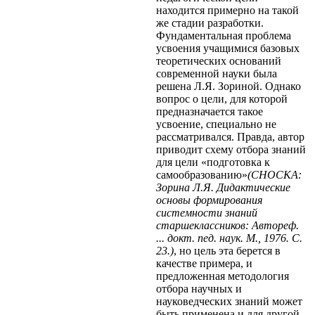
находится примерно на такой
же стадии разработки.
Фундаментальная проблема
усвоения учащимися базовых
теоретических оснований
современной науки была
решена Л.Я. Зориной. Однако
вопрос о цели, для которой
предназначается такое
усвоение, специально не
рассматривался. Правда, автор
приводит схему отбора знаний
для цели «подготовка к
самообразованию»
(СНОСКА:
Зорина Л.Я. Дидактические
основы формирования
системности знаний
старшеклассников: Автореф.
... докт. пед. наук. М., 1976. С.
23.)
, но цель эта берется в
качестве примера, и
предложенная методология
отбора научных и
науковедческих знаний может
быть применена и для другой