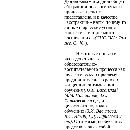
Даниловым «исходной общей
абстракции педагогического
процесса» цель не
представлена, и в качестве
«абстракции» взяты почему-то
лишь «творческие усилия
коллектива и отдельного
воспитанника»
(СНОСКА: Там
же. С. 46. )
.
Некоторые попытки
исследовать цель
образовательно-
воспитательного процесса как
педагогическую проблему
предпринимались в рамках
концепции оптимизации
обучения
(Ю.К. Бабанский,
М.М. Поташник, З.С.
Харьковская и др.)
и
целостного подхода к
обучению
(З.И. Васильева,
B.C. Ильин, Г.Д. Кириллова и
др.)
. Оптимизация обучения,
представляющая собой