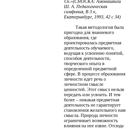
т.п.»
(СНОСКА: Амонашвили
Ш. А. Педагогическая
симфония, В 3 ч,
Екатеринбург, 1993, 42 с 34)
Такая методология была
пригодна для знаниевого
образования, где
проектировалась предметная
деятельность обучаемого,
ведущая к усвоению понятий,
способов деятельности,
творческого опыта в
определенной предметной
сфере. В процессе образования
личности идет речь о
личностном смысле
ценностей. Этот смысл нельзя
передать или усвоить. И тем
более – никакая предметная
деятельность не гарантирует
становления желательного нам
смысла. Природа личности
ограничивает возможность
влияния на нее извне. Отсюда