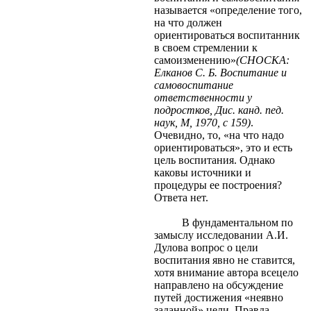
называется «определение того,
на что должен
ориентироваться воспитанник
в своем стремлении к
самоизменению»
(СНОСКА:
Елканов С. Б. Воспитание и
самовоспитание
ответственности у
подростков, Дис. канд. пед.
наук, М, 1970, с 159)
.
Очевидно, то, «на что надо
ориентироваться», это и есть
цель воспитания. Однако
каковы источники и
процедуры ее построения?
Ответа нет.
В фундаментальном по
замыслу исследовании А.И.
Дулова вопрос о цели
воспитания явно не ставится,
хотя внимание автора всецело
направлено на обсуждение
путей достижения «неявно
заданной» цели. Правда,