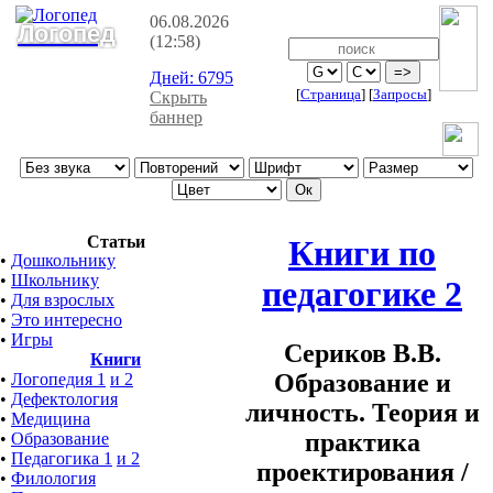
06.08.2026
Логопед
(12:58)
Дней:
6795
[
Страница
]
[
Запросы
]
Скрыть
баннер
Статьи
Книги по
•
Дошкольнику
•
Школьнику
педагогике 2
•
Для взрослых
•
Это интересно
•
Игры
Сериков В.В.
Книги
Образование и
•
Логопедия 1
и 2
•
Дефектология
личность. Теория и
•
Медицина
практика
•
Образование
•
Педагогика 1
и 2
проектирования /
•
Филология