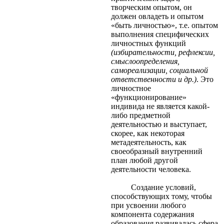
творческим опытом, он
должен овладеть и опытом
«быть личностью», т.е. опытом
выполнения специфических
личностных функций
(избирательности, рефлексии,
смыслоопределения,
самореализации, социальной
ответственности и др.)
. Это
личностное
«функционирование»
индивида не является какой-
либо предметной
деятельностью и выступает,
скорее, как некоторая
метадеятельность, как
своеобразный внутренний
план любой другой
деятельности человека.
Создание условий,
способствующих тому, чтобы
при усвоении любого
компонента содержания
образования развивалась сфера