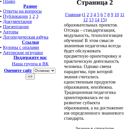
Страница 2
•
Право
Разное
•
Ответы на вопросы
Главная
(
1
2
3
4
5
6
7
8
9
10
11
•
Публикации
1
2
3
12
13
14
15
)
•
Документация
образовательных проектов.
•
Презентации
Отсюда – стандартизация,
•
Авторы
модульность, технологизация
•
Логопедическая азбука
обучения! В этом смысле
Ссылки
знаниевая педагогика всегда
•
Кулоны с опалами
будет обслуживать
•
Авторские игрушки
предметную ориентировку и
Поддержите нас
практическую деятельность
Наша группа в ВК
человека. Однако смена
Оцените сайт
парадигмы, при которой
знания считались
единственным продуктом
образования, неизбежна.
Традиционная педагогика
ориентировалась не на
развитие субъекта
образования, а на достижение
им определенного знаниевого
стандарта.
Знание в структуре