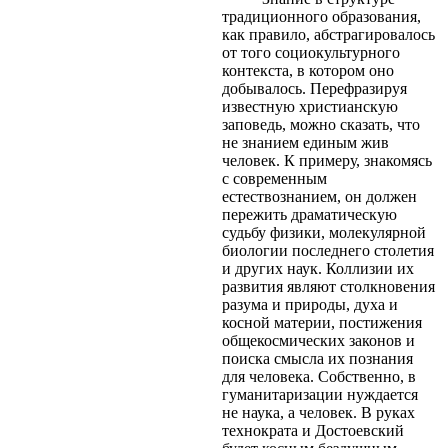
традиционного образования,
как правило, абстрагировалось
от того социокультурного
контекста, в котором оно
добывалось. Перефразируя
известную христианскую
заповедь, можно сказать, что
не знанием единым жив
человек. К примеру, знакомясь
с современным
естествознанием, он должен
пережить драматическую
судьбу физики, молекулярной
биологии последнего столетия
и других наук. Коллизии их
развития являют столкновения
разума и природы, духа и
косной материи, постижения
общекосмических законов и
поиска смысла их познания
для человека. Собственно, в
гуманитаризации нуждается
не наука, а человек. В руках
технократа и Достоевский