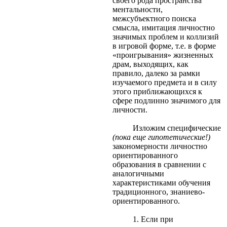
своего рода пространства
ментальности,
межсубъектного поиска
смысла, имитация личностно
значимых проблем и коллизий
в игровой форме, т.е. в форме
«проигрывания» жизненных
драм, выходящих, как
правило, далеко за рамки
изучаемого предмета и в силу
этого приближающихся к
сфере подлинно значимого для
личности.
Изложим специфические
(пока еще гипотетические!)
закономерности личностно
ориентированного
образования в сравнении с
аналогичными
характеристиками обучения
традиционного, знаниево-
ориентированного.
1. Если при