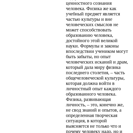
ценностного сознания
человека. Физика же как
учебный предмет является
частью культуры и вне
человеческих смыслов не
может способствовать
образованию человека,
достойного этой великой
науки. Формулы и законы
впоследствии учеником могут
быть забыты, но опыт
человеческих исканий и драм,
который дала миру физика
последнего столетия, – часть
общечеловеческой культуры,
которая должна войти в
личностный опыт каждого
образованного человека.
Физика, развивающая
личность, – это, конечно же,
не свод знаний и опытов, а
определенная творческая
ситуация, в которой
выясняется не только что и
почему человеку надо, но и