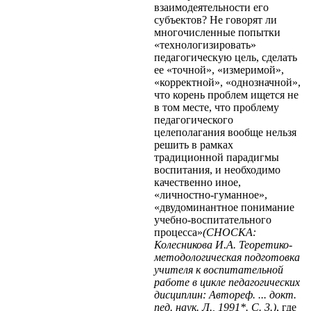
взаимодеятельности его
субъектов? Не говорят ли
многочисленные попытки
«технологизировать»
педагогическую цель, сделать
ее «точной», «измеримой»,
«корректной», «однозначной»,
что корень проблем ищется не
в том месте, что проблему
педагогического
целеполагания вообще нельзя
решить в рамках
традиционной парадигмы
воспитания, и необходимо
качественно иное,
«личностно-гуманное»,
«двудоминантное понимание
учебно-воспитательного
процесса»
(СНОСКА:
Колесникова И.А. Теоретико-
методологическая подготовка
учителя к воспитательной
работе в цикле педагогических
дисциплин: Автореф. ... докт.
пед. наук. Л., 1991*. С. 3.)
, где