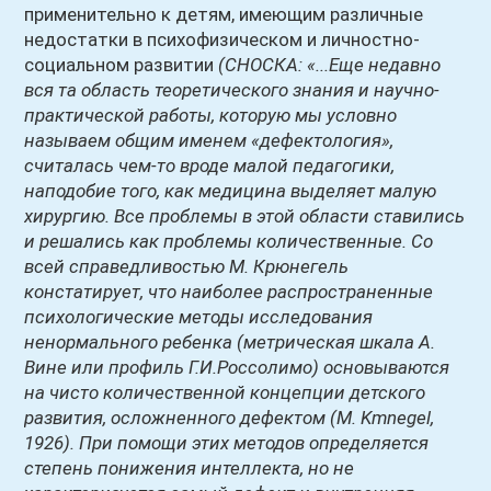
применительно к детям, имеющим различные
недостатки в психофизическом и личностно-
социальном развитии
(СНОСКА: «...Еще недавно
вся та область теоретического знания и научно-
практической работы, которую мы условно
называем общим именем «дефектология»,
считалась чем-то вроде малой педагогики,
наподобие того, как медицина выделяет малую
хирургию. Все проблемы в этой области ставились
и решались как проблемы количественные. Со
всей справедливостью М. Крюнегель
констатирует, что наиболее распространенные
психологические методы исследования
ненормального ребенка
(метрическая шкала А.
Вине или профиль Г.И.Россолимо)
основываются
на чисто количественной концепции детского
развития, осложненного дефектом
(M. Kmnegel,
1926)
. При помощи этих методов определяется
степень понижения интеллекта, но не