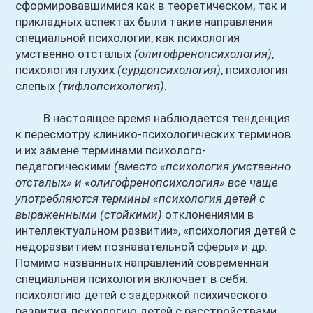
сформировавшимися как в теоретическом, так и
прикладных аспектах были такие направления
специальной психологии, как психология
умственно отсталых
(олигофренопсихология)
,
психология глухих
(сурдопсихология)
, психология
слепых
(тифлопсихология)
.
В настоящее время наблюдается тенденция
к пересмотру клинико-психологических терминов
и их замене терминами психолого-
педагогическими
(вместо «психология умственно
отсталых» и «олигофренопсихология» все чаще
употребляются термины «психология детей с
выраженными
(стойкими)
отклонениями в
интеллектуальном развитии», «психология детей с
недоразвитием познавательной сферы» и др.
Помимо названных направлений современная
специальная психология включает в себя:
психологию детей с задержкой психического
развития, психологию детей с расстройствами