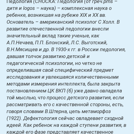
Педология
(СНОСКА: Педология
(от греч.pms –
дитя и logos – наука)
– комплексная наука о
ребенке, возникшая на рубеже XIX и XX вв.
Основатель – американский психолог С Холл. В
развитие отечественной педологии внесли
значительный вклад такие ученые, как
А.П.Нечаев, П.П. Блонский, Л.С. Выготский,
В.Н.Мясищев и др. В 1930-х гг. в России педология,
давшая толчок развитию детской и
педагогической психологии, но четко не
определившая свой специфический предмет
исследования и увлекшаяся количественными
методами измерения интеллекта, была закрыта
постановлением ЦК ВКП
(б)
уже давно овладела
той мыслью, что процесс детского развития, если
рассматривать его с качественной стороны, есть,
говоря словами В.Штерна, цепь метаморфоз
(1922)
. Дефектология сейчас овладевает сходной
идеей. Как ребенок на каждой ступени развития, в
каждой его фазе представляет качественное