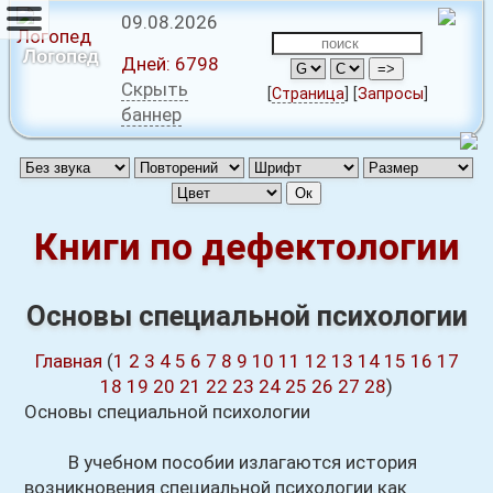
09.08.2026
Логопед
Дней:
6798
Скрыть
[
Страница
]
[
Запросы
]
баннер
Книги по дефектологии
Основы специальной психологии
Главная
(
1
2
3
4
5
6
7
8
9
10
11
12
13
14
15
16
17
18
19
20
21
22
23
24
25
26
27
28
)
Основы специальной психологии
В учебном пособии излагаются история
возникновения специальной психологии как