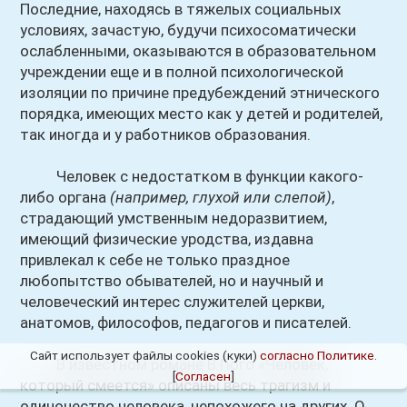
Последние, находясь в тяжелых социальных
условиях, зачастую, будучи психосоматически
ослабленными, оказываются в образовательном
учреждении еще и в полной психологической
изоляции по причине предубеждений этнического
порядка, имеющих место как у детей и родителей,
так иногда и у работников образования.
Человек с недостатком в функции какого-
либо органа
(например, глухой или слепой)
,
страдающий умственным недоразвитием,
имеющий физические уродства, издавна
привлекал к себе не только праздное
любопытство обывателей, но и научный и
человеческий интерес служителей церкви,
анатомов, философов, педагогов и писателей.
Сайт использует файлы cookies (куки)
согласно Политике
.
В известном романе В.Гюго «Человек,
[
Согласен
]
который смеется» описаны весь трагизм и
одиночество человека, непохожего на других. О