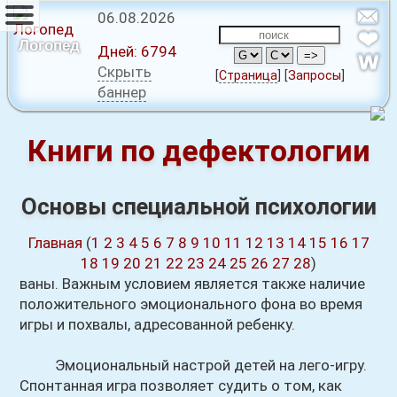
06.08.2026
Логопед
Дней:
6794
Скрыть
[
Страница
]
[
Запросы
]
баннер
Книги по дефектологии
Основы специальной психологии
Главная
(
1
2
3
4
5
6
7
8
9
10
11
12
13
14
15
16
17
18
19
20
21
22
23
24
25
26
27
28
)
ваны. Важным условием является также наличие
положительного эмоционального фона во время
игры и похвалы, адресованной ребенку.
Эмоциональный настрой детей на лего-игру.
Спонтанная игра позволяет судить о том, как