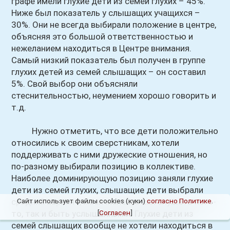
графе имели глухие дети из семей глухих – 45%.
Ниже был показатель у слышащих учащихся –
30%. Они не всегда выбирали положение в центре,
объясняя это большой ответственностью и
нежеланием находиться в Центре внимания.
Самый низкий показатель был получен в группе
глухих детей из семей слышащих – он составил
5%. Свой выбор они объясняли
стеснительностью, неумением хорошо говорить и
т.д.
Нужно отметить, что все дети положительно
относились к своим сверстникам, хотели
поддерживать с ними дружеские отношения, но
по-разному выбирали позицию в коллективе.
Наиболее доминирующую позицию заняли глухие
дети из семей глухих, слышащие дети выбрали
средний вариант, имея желание как слушать кого-
Сайт использует файлы cookies (куки)
согласно Политике
.
то, так и быть услышанными. Глухие дети из
[
Согласен
]
семей слышащих вообще не хотели находиться в