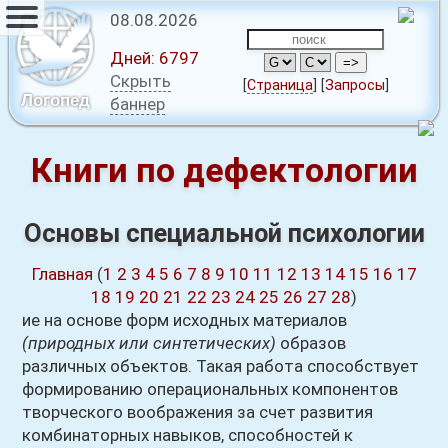
08.08.2026
Дней:
6797
Скрыть
[
Страница
]
[
Запросы
]
Логопед
баннер
Книги по дефектологии
Основы специальной психологии
Главная
(
1
2
3
4
5
6
7
8
9
10
11
12
13
14
15
16
17
18
19
20
21
22
23
24
25
26
27
28
)
ие на основе форм исходных материалов
(природных или синтетических)
образов
различных объектов. Такая работа способствует
формированию операциональных компонентов
творческого воображения за счет развития
комбинаторных навыков, способностей к