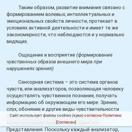
Таким образом, развитие внимания связано с
формированием волевых, интеллектуальных и
эмоциональных свойств личности, протекает в
условиях активной деятельности и имеет те же
закономерности, что наблюдаются и у нормально
видящих.
Ощущение и восприятие
(формирование
чувственных образов внешнего мира при
нарушениях зрения)
Сенсорная система – это система органов
чувств, или анализаторов, позволяющая человеку
осуществлять чувственное познание, получать
информацию об окружающем его мире. Зрение,
слух, обоняние и другие виды чувствительности
являются средством чувственного познания
Сайт использует файлы cookies (куки)
согласно Политике
.
мира, порождая ощущения, восприятия,
[
Согласен
]
Представления. Поскольку каждый анализатор,