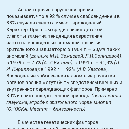
Анализ причин нарушений зрения
показывает, что в 92 % случаев слабовидение и в
88% случаев слепота имеют врожденный
Характер. При этом среди причин детской
слепоты заметна тенденция возрастания
частоты врожденных аномалий развития
зрительного анализатора: в 1964 г. – 60,9% таких
аномалий
(данные М.И. Земцовой, Л.И.Солнцевой)
;
в 1979 г. – 75%
(А. И.Каплан)
; р 1991 г. – 91,3%
(Л.
И. Кириллова)
; в 1992 г. – 92%
(А.В. Хватова)
.
Врожденные заболевания и аномалии развития
органов зрения могут быть следствием внешних и
внутренних повреждающих факторов. Примерно
30% из них наследственной природы
(врожденная
глаукома, атрофия зрительного нерва, миопия
(СНОСКА: Миопия – близорукость)
.
В качестве генетических факторов
нарушения зрительной функции могут выступить: