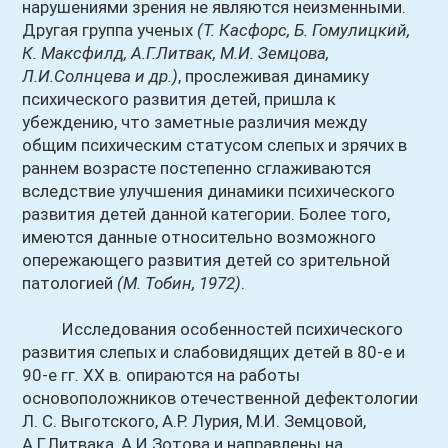
нарушениями зрения не являются неизменными.
Другая группа ученых
(Т. Касфорс, Б. Гомулицкий,
К. Максфилд, А.Г.Литвак, М.И. Земцова,
Л.И.Солнцева и др.)
, прослеживая динамику
психического развития детей, пришла к
убеждению, что заметные различия между
общим психическим статусом слепых и зрячих в
раннем возрасте постепенно сглаживаются
вследствие улучшения динамики психического
развития детей данной категории. Более того,
имеются данные относительно возможного
опережающего развития детей со зрительной
патологией
(М. Тобин, 1972)
.
Исследования особенностей психического
развития слепых и слабовидящих детей в 80-е и
90-е гг. XX в. опираются на работы
основоположников отечественной дефектологии
Л. С. Выготского, А.Р. Лурия, М.И. Земцовой,
А.Г.Литвака, А.И.Зотова и направлены на