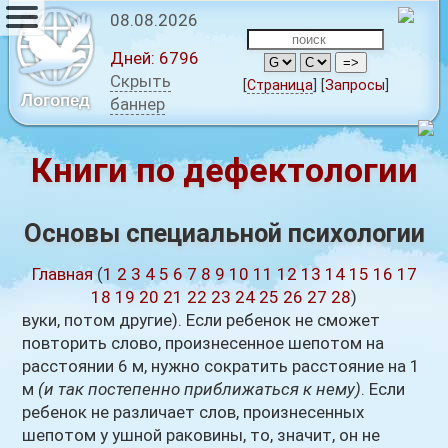
08.08.2026
Дней:
6796
Скрыть
[
Страница
]
[
Запросы
]
Логопед
баннер
Книги по дефектологии
Основы специальной психологии
Главная
(
1
2
3
4
5
6
7
8
9
10
11
12
13
14
15
16
17
18
19
20
21
22
23
24
25
26
27
28
)
вуки, потом другие). Если ребенок не сможет
повторить слово, произнесенное шепотом на
расстоянии 6 м, нужно сократить расстояние на 1
м
(и так постепенно приближаться к нему)
. Если
ребенок не различает слов, произнесенных
шепотом у ушной раковины, то, значит, он не