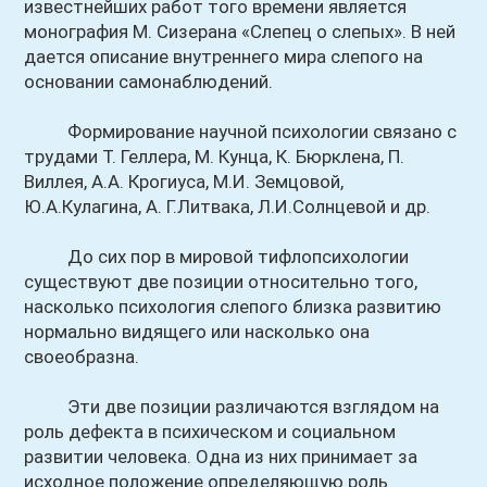
известнейших работ того времени является
монография М. Сизерана «Слепец о слепых». В ней
дается описание внутреннего мира слепого на
основании самонаблюдений.
Формирование научной психологии связано с
трудами Т. Геллера, М. Кунца, К. Бюрклена, П.
Виллея, А.А. Крогиуса, М.И. Земцовой,
Ю.А.Кулагина, А. Г.Литвака, Л.И.Солнцевой и др.
До сих пор в мировой тифлопсихологии
существуют две позиции относительно того,
насколько психология слепого близка развитию
нормально видящего или насколько она
своеобразна.
Эти две позиции различаются взглядом на
роль дефекта в психическом и социальном
развитии человека. Одна из них принимает за
исходное положение определяющую роль