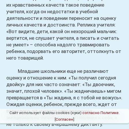
их нравственных качеств такое поведение
учителя, когда он недостатки в учебной
деятельности и поведении переносит на оценку
личных качеств и достоинств. Реплика учителя:
«Вот видите, дети, какой он нехороший мальчик:
вертится, не слушает учителя, а писать и считать
не умеет» – способна надолго травмировать
ребенка, подорвать его авторитет, оттолкнуть от
него товарищей.
Младшие школьники еще не различают
оценку и отношение к ним. «Ты получил сегодня
двойку» для них часто означает: «Ты двоечник,
значит, плохой человек». «Ты жадничаешь» мигом
превращается в «Ты жадина, я с тобой не вожусь».
Ожидая оценки, ребенок, прежде всего, ждет от
взрослого, от учителя определенного
Сайт использует файлы cookies (куки)
согласно Политике
.
эмоционально-личностного отношения к себе, а
[
Согласен
]
не только к своему вчерашнему диктанту.