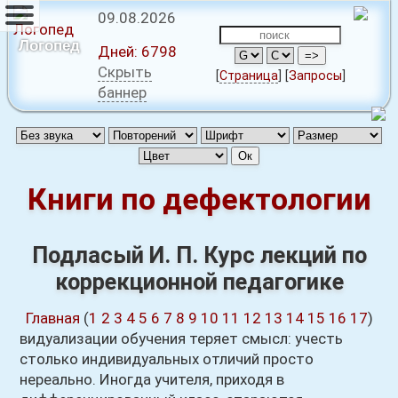
09.08.2026
Логопед
Дней:
6798
Скрыть
[
Страница
]
[
Запросы
]
баннер
Книги по дефектологии
Подласый И. П. Курс лекций по
коррекционной педагогике
Главная
(
1
2
3
4
5
6
7
8
9
10
11
12
13
14
15
16
17
)
видуализации обучения теряет смысл: учесть
столько индивидуальных отличий просто
нереально. Иногда учителя, приходя в