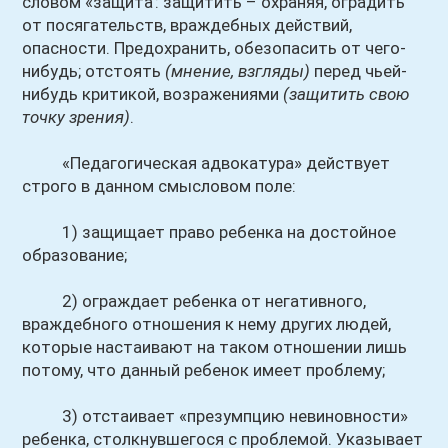
словом «защита': защитить – охраняя, оградить
от посягательств, враждебных действий,
опасности. Предохранить, обезопасить от чего-
нибудь; отстоять
(мнение, взгляды)
перед чьей-
нибудь критикой, возражениями
(защитить свою
точку зрения)
.
«Педагогическая адвокатура» действует
строго в данном смысловом поле:
1) защищает право ребенка на достойное
образование;
2) ограждает ребенка от негативного,
враждебного отношения к нему других людей,
которые настаивают на таком отношении лишь
потому, что данный ребенок имеет проблему;
3) отстаивает «презумпцию невиновности»
ребенка, столкнувшегося с проблемой. Указывает