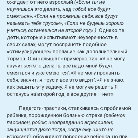
ожидает от него взрослый
(«Если ты не
научишься это делать, над тобой все будут
смеяться», «Если не проявишь себя, все будут
называть тебя трусом», «Если не будешь хорошо
учиться, останешься на второй год» )
. Однако те
дети, которые испытывают неуверенность в
своих силах, могут воспринять подобное
«стимулирующее» послание как дополнительный
тормоз. Они «слышат» примерно так: «Я не могу
научиться это делать, все надо мной будут
смеяться и уже смеются'; «Я не могу проявить
себя, значит, я трус и все это видят'; «Я не знаю,
как решить эту задачу. Я не могу ее решить Я
останусь на второй год, а все другие – нет».
Педагоги-практики, сталкиваясь с проблемой
ребенка, порожденной боязнью страха
(ребенок
пассивен, робок; неоправданно агрессивен;
защищается даже тогда, когда ему ничто не
угрожает)
, обсуждают поведение ребенка, но при