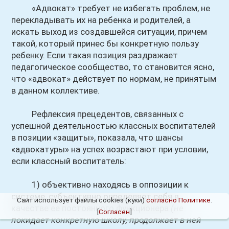
«Адвокат» требует не избегать проблем, не
перекладывать их на ребенка и родителей, а
искать выход из создавшейся ситуации, причем
такой, который принес бы конкретную пользу
ребенку. Если такая позиция раздражает
педагогическое сообщество, то становится ясно,
что «адвокат» действует по нормам, не принятым
в данном коллективе.
Рефлексия прецедентов, связанных с
успешной деятельностью классных воспитателей
в позиции «защиты», показала, что шансы
«адвокатуры» на успех возрастают при условии,
если классный воспитатель:
1) объективно находясь в оппозиции к
системе, субъективно определяет себя в
Сайт использует файлы cookies (куки)
согласно Политике
.
качестве ее постоянного функционера
(не
[
Согласен
]
покидает конкретную школу, продолжает в ней