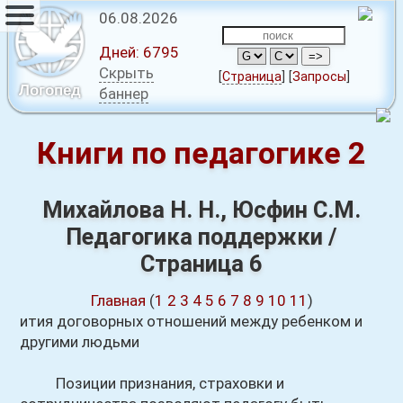
06.08.2026
Дней:
6795
Скрыть
[
Страница
]
[
Запросы
]
Логопед
баннер
Книги по педагогике 2
Михайлова Н. Н., Юсфин С.М.
Педагогика поддержки /
Страница 6
Главная
(
1
2
3
4
5
6
7
8
9
10
11
)
ития договорных отношений между ребенком и
другими людьми
Позиции признания, страховки и