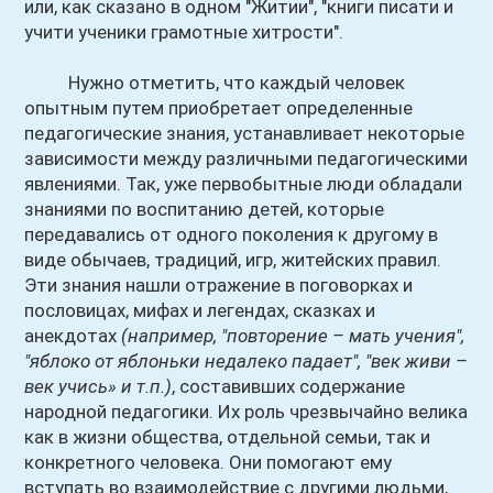
или, как сказано в одном "Житии", "книги писати и
учити ученики грамотные хитрости".
Нужно отметить, что каждый человек
опытным путем приобретает определенные
педагогические знания, устанавливает некоторые
зависимости между различными педагогическими
явлениями. Так, уже первобытные люди обладали
знаниями по воспитанию детей, которые
передавались от одного поколения к другому в
виде обычаев, традиций, игр, житейских правил.
Эти знания нашли отражение в поговорках и
пословицах, мифах и легендах, сказках и
анекдотах
(например, "повторение – мать учения",
"яблоко от яблоньки недалеко падает", "век живи –
век учись» и т.п.)
, составивших содержание
народной педагогики. Их роль чрезвычайно велика
как в жизни общества, отдельной семьи, так и
конкретного человека. Они помогают ему
вступать во взаимодействие с другими людьми,