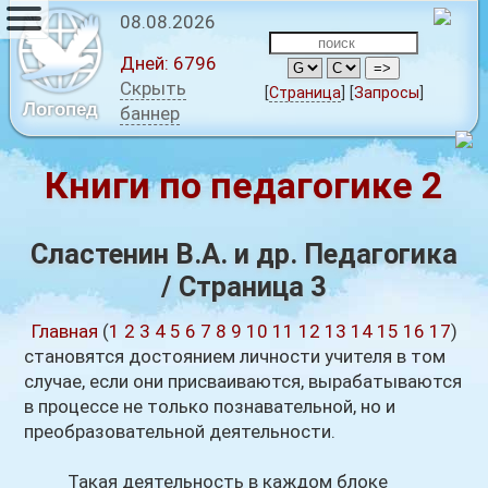
08.08.2026
Дней:
6796
Скрыть
[
Страница
]
[
Запросы
]
Логопед
баннер
Книги по педагогике 2
Сластенин В.А. и др. Педагогика
/ Страница 3
Главная
(
1
2
3
4
5
6
7
8
9
10
11
12
13
14
15
16
17
)
становятся достоянием личности учителя в том
случае, если они присваиваются, вырабатываются
в процессе не только познавательной, но и
преобразовательной деятельности.
Такая деятельность в каждом блоке