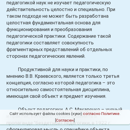
педагогикой наук не изучает педагогическую
действительность целостно и специально. При
таком подходе не может быть разработана
целостная фундаментальная основа для
функционирования и преобразования
педагогической практики. Содержание такой
педагогики составляет совокупность
фрагментарных представлений об отдельных
сторонах педагогических явлений.
Продуктивной для науки и практики, по
мнению В.В. Краевского, является только третья
концепция, согласно которой педагогика – это
относительно самостоятельная дисциплина,
имеющая свой объект и предмет изучения.
Объект педагогики. А.С. Макаренко – ученый
Сайт использует файлы cookies (куки)
согласно Политике
.
и практик, которого трудно обвинить в
[
Согласен
]
пропаганде "бездетной» педагогики, в 1922 г.
сформулировал мысль о специфике объекта