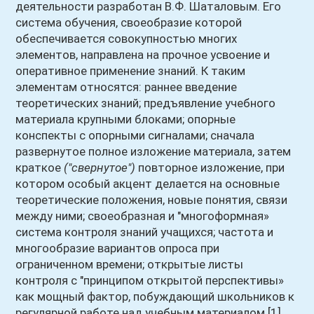
деятельности разработан В.Ф. Шаталовым. Его
система обучения, своеобразие которой
обеспечивается совокупностью многих
элементов, направлена на прочное усвоение и
оперативное применение знаний. К таким
элементам относятся: раннее введение
теоретических знаний; предъявление учебного
материала крупными блоками; опорные
конспекты с опорными сигналами; сначала
развернутое полное изложение материала, затем
краткое
("свернутое")
повторное изложение, при
котором особый акцент делается на основные
теоретические положения, новые понятия, связи
между ними; своеобразная и "многоформная»
система контроля знаний учащихся; частота и
многообразие вариантов опроса при
ограниченном времени; открытые листы
контроля с "принципом открытой перспективы»
как мощный фактор, побуждающий школьников к
регулярной работе над учебным материалом [1].