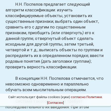
Н.Н. Поспелов предлагает следующий
алгоритм классификации: изучить
классифицируемые объекты, установить их
существенные признаки; выбрать один объект,
сравнить его с другим по существенным
признакам, приобщить
(или отвергнуть)
его к
данной группе; отвергнутый объект сделать
исходным для другой группы, затем третьей,
четвертой и т.д.; выписать объекты по группам и
распределить их в определенном порядке; ввести
родовые понятия
(дать заголовки группам)
;
проверить верность классификации.
В концепции Н.Н. Поспелова отмечается, что
невозможно одновременно и параллельно
обучать всем мыслительным операциям.
Сайт использует файлы cookies (куки)
согласно Политике
.
Система такого обучения требует
[
Согласен
]
последовательного их введения. При этом