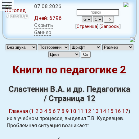
07.08.2026
Логопед
Дней:
6796
Скрыть
[
Страница
]
[
Запросы
]
баннер
Книги по педагогике 2
Сластенин В.А. и др. Педагогика
/ Страница 12
Главная
(
1
2
3
4
5
6
7
8
9
10
11
12
13
14
15
16
17
)
их в учебном процессе, выделил Т.В. Кудрявцев.
Проблемная ситуация возникает: