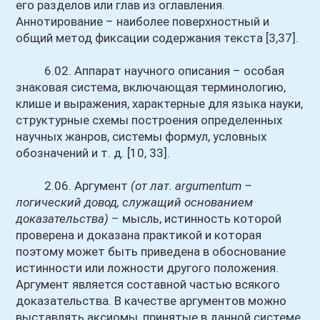
его разделов или глав из оглавления.
Аннотирование – наиболее поверхностный и
общий метод фиксации содержания текста [3,37].
6.02. Аппарат научного описания – особая
знаковая система, включающая терминологию,
клише и выражения, характерные для языка науки,
структурные схемы построения определенных
научных жанров, системы формул, условных
обозначений и т. д. [10, 33].
2.06. Аргумент
(от лат. argumentum –
логический довод, служащий основанием
доказательства)
– мысль, истинность которой
проверена и доказана практикой и которая
поэтому может быть привед
ена в обоснование
истинности или ложности другого положения.
Аргумент является составной частью всякого
доказательства. В качестве аргументов можно
выставлять аксиомы, принятые в данной системе,