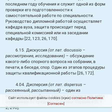
последнем году обучения и служит одной из форм
проверки его подготовленности к
самостоятельной работе по специальности.
Руководство дипломной работой осуществляет
кафедра вуза, защита происходит перед
специальной комиссией или на заседании
кафедры [22, 123; 26, 170].
6.15. Дискуссия
(от лат. discussio –
рассмотрение, исследование)
– обсуждение
какого-либо спорного вопроса на собрании, в
печати, в беседе; спор. Один из этапов процедуры
защиты квалификационной работы [26, 172].
4.04. Дисперсия
(от лат. dispersus –
рассеянный, рассыпанный)
– один из
показателей разброса данных в статистике; мера
Сайт использует файлы cookies (куки)
согласно Политике
.
отклонения от среднего. Синоним: Варианса [6, т.
[
Согласен
]
2, 290].