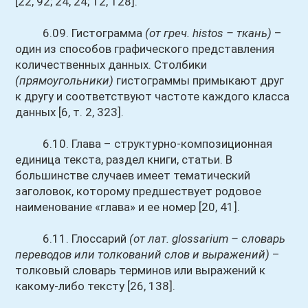
[22, 92; 24, 24; 12, 128].
6.09. Гистограмма
(от греч. histos – ткань)
–
один из способов графического представления
количественных данных. Столбики
(прямоугольники)
гистограммы примыкают друг
к другу и соответствуют частоте каждого класса
данных [6, т. 2, 323].
6.10. Глава – структурно-композиционная
единица текста, раздел книги, статьи. В
большинстве случаев имеет тематический
заголовок, которому предшествует родовое
наименование «глава» и ее номер [20, 41].
6.11. Глоссарий
(от лат. glossarium – словарь
переводов или толкований слов и выражений)
–
толковый словарь терминов или выражений к
какому-либо тексту [26, 138].