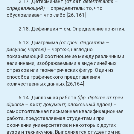
2.17. Детерминант
(от лат. determinantis –
определяющий)
– определитель; то, что
обусловливает что-либо [26, 161].
2.18. Дефиниция – cм. Определение понятия.
6.13. Диаграмма
(от греч. diagramma –
рисунок, чертеж)
– чертеж, наглядно
показывающий соотношение между различными
величинами, изображаемыми в виде линейных
отрезков или геометрических фигур. Один из
способов графического представления
количественных данных [26,164].
6.14. Дипломная работа
(фр. diplome от греч.
diploma – лист; документ, сложенный вдвое)
–
самостоятельная письменная квалификационная
работа, представляемая студентами при
окончании университетов и некоторых других
вузов и техникумов. Выполняется студентом на