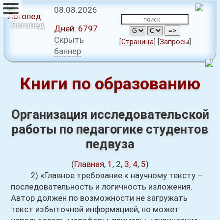
08.08.2026
Логопед
Дней:
6797
Скрыть
[
Страница
]
[
Запросы
]
баннер
Книги по образованию
Организация исследовательской
работы по педагогике студентов
педвуза
(
Главная
,
1
, 2,
3
,
4
,
5
)
2) «Главное требование к научному тексту –
последовательность и логичность изложения.
Автор должен по возможности не загружать
текст избыточной информацией, но может