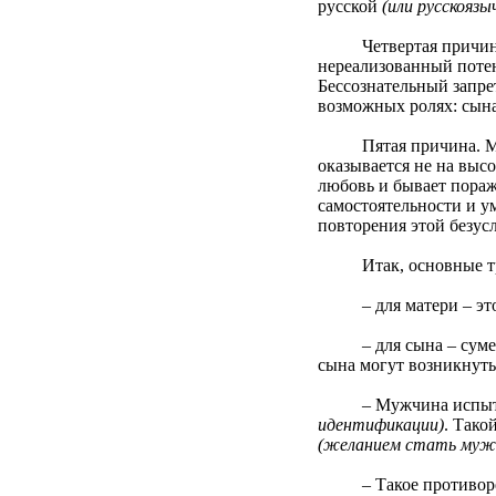
русской
(или русскояз
Четвертая причина. 
нереализованный потенц
Бессознательный запре
возможных ролях: сына,
Пятая причина. Мать л
оказывается не на выс
любовь и бывает пораж
самостоятельности и у
повторения этой безус
Итак, основные труд
– для матери – это п
– для сына – суметь в
сына могут возникнуть,
– Мужчина испытывае
идентификации)
. Тако
(желанием стать мужч
– Такое противоречив