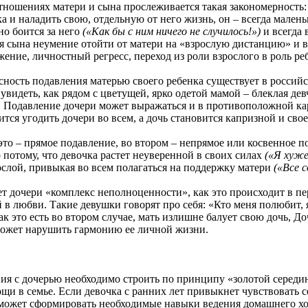
ниях матери и сына прослеживается такая закономерность: дл
а и наладить свою, отдельную от него жизнь, он – всегда маленьк
но боится за него
(«Как бы с ним ничего не случилось!»)
и всегда 
ля сына неумение отойти от матери на «взрослую дистанцию» и в
ение, личностный регресс, переход из роли взрослого в роль реб
ь подавления матерью своего ребенка существует в российски
видеть, как рядом с цветущей, ярко одетой мамой – блеклая девч
. Подавление дочери может выражаться и в противоположной кар
ится угодить дочери во всем, а дочь становится капризной и сво
 прямое подавление, во втором – непрямое или косвенное пода
 потому, что девочка растет неуверенной в своих силах
(«Я хуже
ослой, привыкая во всем полагаться на поддержку матери
(«Все 
ери «комплекс неполноценности», как это происходит в первом
 в любви. Такие девушки говорят про себя: «Кто меня полюбит, 
ак это есть во втором случае, мать излишне балует свою дочь, Д
может нарушить гармонию ее личной жизни.
дочерью необходимо строить по принципу «золотой середины':
щи в семье. Если девочка с ранних лет привыкнет чувствовать с
оможет сформировать необходимые навыки ведения домашнего хозя