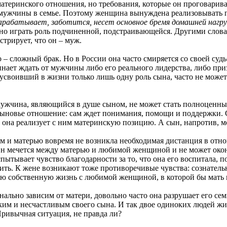
теринского отношения, но требования, которые он проговаривает
ужчины в семье. Поэтому женщина вынуждена реализовывать па
арабатывает, заботится, несет основное бремя домашней нагру
о играть роль подчиненной, подстраивающейся. Другими словами
трирует, что он – муж.
ожный брак. Но в России она часто смиряется со своей судьб
инает ждать от мужчины либо его реального лидерства, либо при
усвоивший в жизни только лишь одну роль сына, часто не може
на, являющийся в душе сыном, не может стать полноценным 
сыновье отношение: сам ждет понимания, помощи и поддержки.
у она реализует с ним материнскую позицию. А сын, напротив, 
атерью вовремя не возникла необходимая дистанция в отнош
н мечется между матерью и любимой женщиной и не может окон
пытывает чувство благодарности за то, что она его воспитала, 
дить. К жене возникают тоже противоречивые чувства: сознатель
ою собственную жизнь с любимой женщиной, в которой бы мать 
 зависим от матери, довольно часто она разрушает его семью 
ким и несчастливым своего сына. И так двое одиноких людей жи
ривычная ситуация, не правда ли?