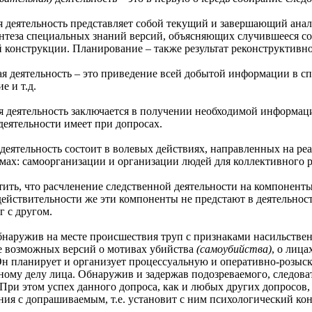
тельность представляет собой текущий и завершающий анали
синтеза специальных знаний версий, объясняющих случившееся со
 конструкции. Планирование – также результат реконструктивно
ятельность – это приведение всей добытой информации в сп
е и т.д.
тельность заключается в получении необходимой информации
деятельности имеет при допросах.
ельность состоит в волевых действиях, направленных на реа
рмах: самоорганизации и организации людей для коллективного 
 что расчленение следственной деятельности на компоненты,
действительности же эти компоненты не предстают в деятельност
г с другом.
ужив на месте происшествия труп с признаками насильственной
е возможных версий о мотивах убийства
(самоубийства)
, о лица
 Он планирует и организует процессуальную и оперативно-розыс
ному делу лица. Обнаружив и задержав подозреваемого, следоват
При этом успех данного допроса, как и любых других допросов, 
я с допрашиваемым, т.е. установит с ним психологический конта