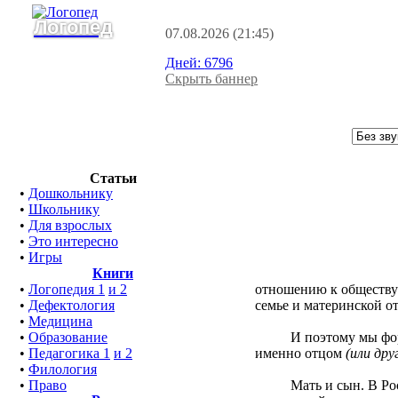
Логопед
07.08.2026
(21:45)
Дней:
6796
Скрыть баннер
Статьи
•
Дошкольнику
•
Школьнику
•
Для взрослых
•
Это интересно
•
Игры
Книги
отношению к обществ
•
Логопедия 1
и 2
семье и материнской о
•
Дефектология
•
Медицина
И поэтому мы формули
•
Образование
именно отцом
(или др
•
Педагогика 1
и 2
•
Филология
Мать и сын. В России
•
Право