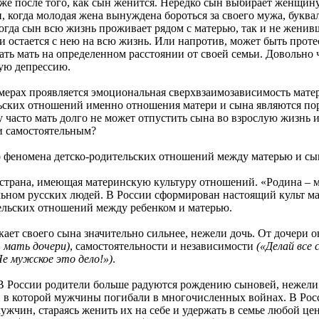
же после того, как сын женится. Нередко сын выбирает женщин
, когда молодая жена вынуждена бороться за своего мужа, букв
огда сын всю жизнь проживает рядом с матерью, так и не женивш
и остается с нею на всю жизнь. Или напротив, может быть проте
ать мать на определенном расстоянии от своей семьи. Довольно ч
ую депрессию.
х проявляется эмоциональная сверхвзаимозависимость матери 
ельских отношений именно отношения матери и сына являются 
асто мать долго не может отпустить сына во взрослую жизнь ил
и самостоятельным?
омена детско-родительских отношений между матерью и сын
на, имеющая материнскую культуру отношений. «Родина – мать
льном русских людей. В России сформирован настоящий культ ма
ельских отношений между ребенком и матерью.
 своего сына значительно сильнее, нежели дочь. От дочери о
 мать дочери)
, самостоятельности и независимости
(«Делай все 
Не мужское это дело!»)
.
ссии родители больше радуются рождению сыновей, нежели до
, в которой мужчины погибали в многочисленных войнах. В Рос
жчин, стараясь женить их на себе и удержать в семье любой це