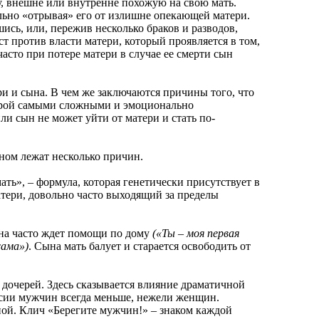
у, внешне или внутренне похожую на свою мать.
ально «отрывая» его от излишне опекающей матери.
ись, или, пережив несколько браков и разводов,
ст против власти матери, который проявляется в том,
асто при потере матери в случае ее смерти сын
и сына. В чем же заключаются причины того, что
порой самыми сложными и эмоционально
и сын не может уйти от матери и стать по-
ом лежат несколько причин.
», – формула, которая генетически присутствует в
тери, довольно часто выходящий за пределы
на часто ждет помощи по дому
(«Ты – моя первая
сама»)
. Сына мать балует и старается освободить от
черей. Здесь сказывается влияние драматичной
сии мужчин всегда меньше, нежели женщин.
ной. Клич «Берегите мужчин!» – знаком каждой