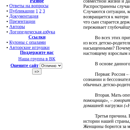
Разное
совместной жизни и да
•
Ответы на вопросы
Распространены случаи
•
Публикации
1
2
3
Случаются ситуации, к
•
Документация
возвращается к матери 
•
Презентации
что сын старается держ
•
Авторы
переживает глубочайш
•
Логопедическая азбука
Ссылки
Во всех этих примера
•
Кулоны с опалами
из всех детско-родит
•
Авторские игрушки
насыщенными? Почему ч
Поддержите нас
настоящему взрослым 
Наша группа в ВК
В основе данного фен
Оцените сайт
Первая: Россия – стра
сознании и бессознате
обычных детско-родит
Вторая. Мать опекает
помощница», – говорит
домашней нагрузки
(«
Третья причина. В Ро
истории нашей страны
Женщины борются за му