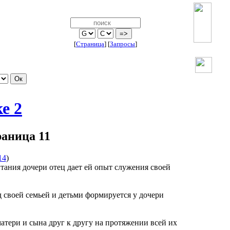
[
Страница
]
[
Запросы
]
е 2
раница 11
14
)
питания дочери отец дает ей опыт служения своей
воей семьей и детьми формируется у дочери
ери и сына друг к другу на протяжении всей их