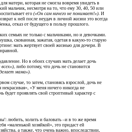
я матери, которая не смогла вовремя увидеть в
ий мальчик, несмотря на то, что ему 30, 40, 50 или
воспитывает его
(«Он сам ничего не понимает!»)
. И
озврат к ней после неудач в личной жизни это всегда
енка, отказ от будущего в пользу прошлого.
х семьях не только с мальчиками, но и девочками.
ушка, скованная, зажатая, одетая в какую-то старую
тине: мать жертвует своей жизнью для дочери. В
енравной.
вление. Но в обоих случаях мать делает дочь
 всех»)
, либо потому, что дочь не становится
сделает мама»)
.
 случае, то затем, становясь взрослой, дочь не
я некрасивая», «У меня ничего никогда не
очь будет проявлять свой строптивый характер с
 любить, холить и баловать –и в то же время
ебя «маленькой хозяйкой», это придаст ей
йства, а также, что очень важно, впоследствии,