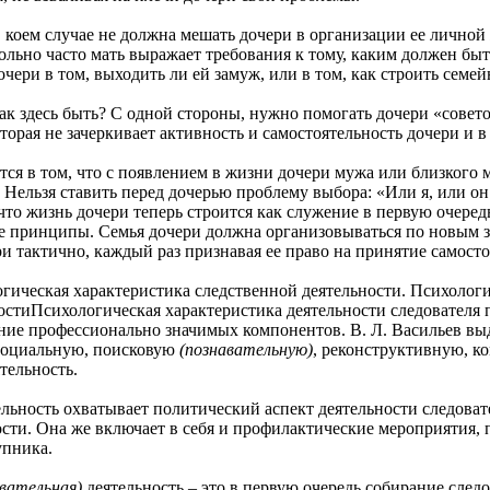
ем случае не должна мешать дочери в организации ее личной 
ольно часто мать выражает требования к тому, каким должен быт
чери в том, выходить ли ей замуж, или в том, как строить семе
есь быть? С одной стороны, нужно помогать дочери «советом и
орая не зачеркивает активность и самостоятельность дочери и в
в том, что с появлением в жизни дочери мужа или близкого м
 Нельзя ставить перед дочерью проблему выбора: «Или я, или он!»
то жизнь дочери теперь строится как служение в первую очередь
 принципы. Семья дочери должна организовываться по новым з
и тактично, каждый раз признавая ее право на принятие самос
ская характеристика следственной деятельности. Психология 
остиПсихологическая характеристика деятельности следователя 
ление профессионально значимых компонентов. В. Л. Васильев вы
 социальную, поисковую
(познавательную)
, реконструктивную, к
тельность.
сть охватывает политический аспект деятельности следователя
сти. Она же включает в себя и профилактические мероприятия, п
упника.
авательная)
деятельность – это в первую очередь собирание сле