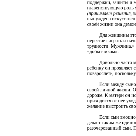
поддержки, защиты и ма
главенствующую роль м
(принимает решения, з
вынуждена искусственн
своей жизни она демонс
Для женщины это – сл
перестает играть и нач
трудности. Мужчина,» 
«добытчиком».
Довольно часто мужчи
ребенку он проявляет 
повзрослеть, поскольк
Если между сыном и м
своей личной жизни. О
дороже. К матери он ис
приходится от нее ухо
желание выстроить св
Если сын эмоционально
делает таким же одино
разочарованный сын. П