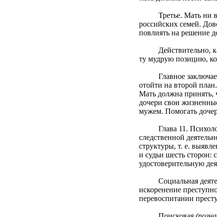
Третье. Мать ни в ко
российских семей. Дов
повлиять на решение до
Действительно, как зд
ту мудрую позицию, кот
Главное заключается 
отойти на второй план.
Мать должна принять, ч
дочери свои жизненные
мужем. Помогать дочер
Глава 11. Психологиче
следственной деятельн
структуры, т. е. выяв
и судьи шесть сторон:
удостоверительную дея
Социальная деятельно
искоренение преступно
перевоспитании прест
Поисковая
(позн