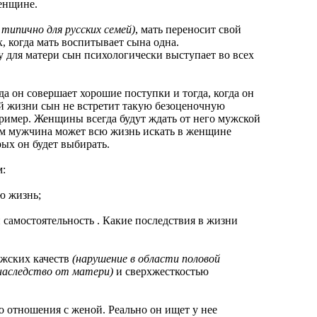
нщине.
типично для русских семей)
, мать переносит свой
, когда мать воспитывает сына одна.
у для матери сын психологически выступает во всех
он совершает хорошие поступки и тогда, когда он
ей жизни сын не встретит такую безоценочную
пример. Женщины всегда будут ждать от него мужской
ем мужчина может всю жизнь искать в женщине
рых он будет выбирать.
:
ю жизнь;
самостоятельность . Какие последствия в жизни
жских качеств
(нарушение в области половой
наследство от матери)
и сверхжесткостью
отношения с женой. Реально он ищет у нее