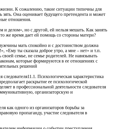
жизни. К сожалению, такие ситуации типичны для
ь зять. Она оценивает будущего претендента и может
йные отношения.
 делом», но с другой, ей нельзя мешать. Как занять
 то же время дает ей помощь со стороны матери?
ужчины мать спокойно и с достоинством должна
, «Ему ты сказала доброе утро, а мне – нет» и т.п.
 своей семье, не семье родителей. Не навязывать
аконам, которые формируются в ее отношениях с
тоятельных решений
следователя11.1. Психологическая характеристика
предполагает раскрытие ее психологической
деляет в профессиональной деятельности следователя
оммуникативную, организаторскую и
 как одного из организаторов борьбы за
равовую пропаганду, участие следователя в
дователем информации о событии преступления.