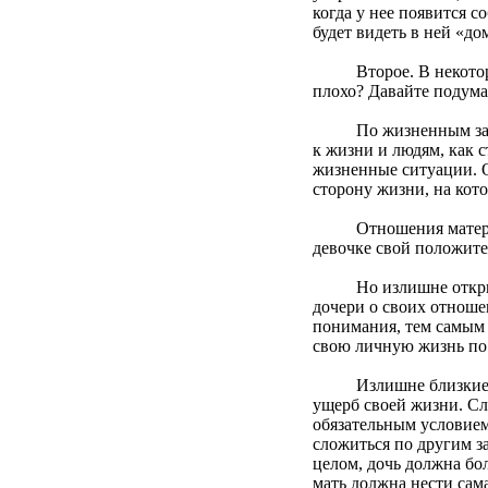
когда у нее появится с
будет видеть в ней «д
Второе. В некоторых 
плохо? Давайте подума
По жизненным законам
к жизни и людям, как
жизненные ситуации. 
сторону жизни, на кото
Отношения матери и д
девочке свой положит
Но излишне открытые 
дочери о своих отноше
понимания, тем самым
свою личную жизнь по 
Излишне близкие отно
ущерб своей жизни. Сл
обязательным условием 
сложиться по другим з
целом, дочь должна бо
мать должна нести сама