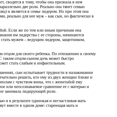
, сводятся к тому, чтобы она признала в нем
раллельно две роли. Реально она тянет семью
зки)
и является в семье лидером. Но при этом она
, реально для нее муж – как сын, но фактически в
ой. Если же по тем или иным причинам она
знания им лидерства с ее стороны, начинаются
т стать мужем – ведущим лидером, защитником,
отцом для своего ребенка. По отношению к своему
 С таким отцом-сыном дочь может быстро
может стать слабым и инфантильным.
ениях, сын испытывает трудности в налаживании
чательно решить, кто ему из двух женщин ближе и
пополам с чувством вины, что с женитьбой ему
ное или неосознаваемое сравнение ее с матерью и
не занимала лидирующей роли.
и в результате одинокая и несчастливая мать
вут вместе в одном доме: стареющая мать и