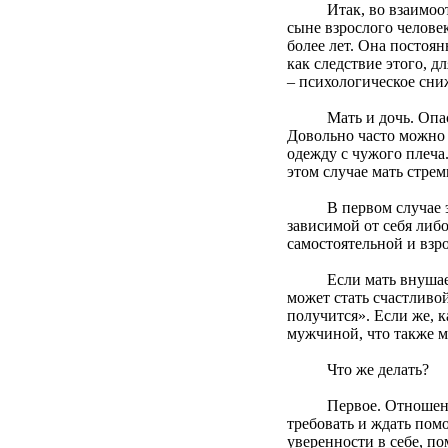
Итак, во взаимоотноше
сыне взрослого человек
более лет. Она постоян
как следствие этого, д
– психологическое сниж
Мать и дочь. Опасност
Довольно часто можно у
одежду с чужого плеча
этом случае мать стрем
В первом случае это –
зависимой от себя либо
самостоятельной и взр
Если мать внушает доч
может стать счастливой
получится». Если же, к
мужчиной, что также 
Что же делать?
Первое. Отношения с 
требовать и ждать помо
уверенности в себе, п