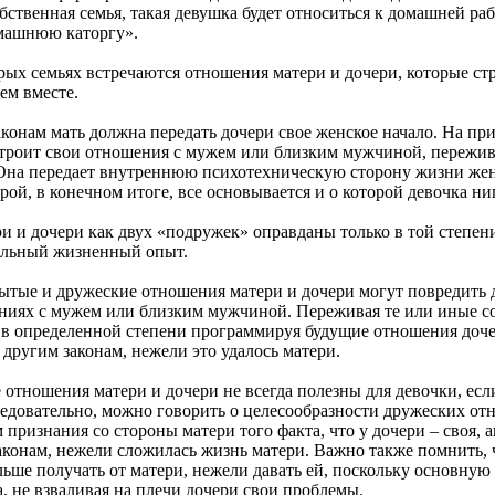
обственная семья, такая девушка будет относиться к домашней р
омашнюю каторгу».
семьях встречаются отношения матери и дочери, которые стр
ем вместе.
 мать должна передать дочери свое женское начало. На приме
 строит свои отношения с мужем или близким мужчиной, пережи
Она передает внутреннюю психотехническую сторону жизни жен
рой, в конечном итоге, все основывается и о которой девочка нигд
очери как двух «подружек» оправданы только в той степени,
ельный жизненный опыт.
и дружеские отношения матери и дочери могут повредить дев
ниях с мужем или близким мужчиной. Переживая те или иные со
 в определенной степени программируя будущие отношения доче
другим законам, нежели это удалось матери.
шения матери и дочери не всегда полезны для девочки, если 
едовательно, можно говорить о целесообразности дружеских от
признания со стороны матери того факта, что у дочери – своя, 
аконам, нежели сложилась жизнь матери. Важно также помнить, 
льше получать от матери, нежели давать ей, поскольку основную
, не взваливая на плечи дочери свои проблемы.