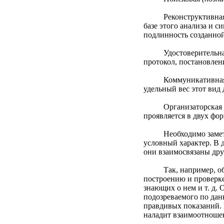
Реконструктивная дея
базе этого анализа и 
подлинность созданной
Удостоверительная де
протокол, постановлени
Коммуникативная дея
удельный вес этот вид 
Организаторская деят
проявляется в двух фо
Необходимо заметить,
условный характер. В 
они взаимосвязаны дру
Так, например, обнар
построению и проверк
знающих о нем и т. д.
подозреваемого по дан
правдивых показаний. 
наладит взаимоотношени