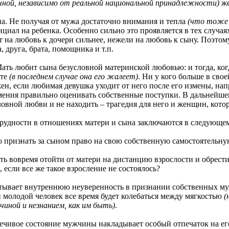
ычной, независимо от реальной национальной принадлежности)
же
Не получая от мужа достаточно внимания и тепла
(что тоже 
иал на ребенка. Особенно сильно это проявляется в тех случаях
т на любовь к дочери сильнее, нежели на любовь к сыну. Поэтом
 друга, брата, помощника и т.п.
юбит сына безусловной материнской любовью: и тогда, когда 
оте
(в последнем случае она его жалеет)
. Ни у кого больше в сво
ен, если любимая девушка уходит от него после его измены, на
мения правильно оценивать собственные поступки. В дальнейш
ловной любви и не находить – трагедия для него и женщин, кото
ности в отношениях матери и сына заключаются в следующем
ризнать за сыном право на свою собственную самостоятельну
овремя отойти от матери на дистанцию взрослости и обрести 
 если все же такое взросление не состоялось?
т внутреннюю неуверенность в признании собственных му
й молодой человек все время будет колебаться между мягкостью
(
иной и незнанием, как им быть)
.
ое состояние мужчины накладывает особый отпечаток на его 