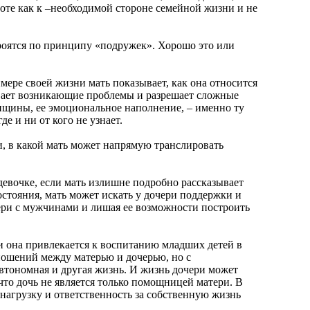
аботе как к –необходимой стороне семейной жизни и не
оятся по принципу «подружек». Хорошо это или
ре своей жизни мать показывает, как она относится
вает возникающие проблемы и разрешает сложные
щины, ее эмоциональное наполнение, – именно ту
е и ни от кого не узнает.
 в какой мать может напрямую транслировать
очке, если мать излишне подробно рассказывает
стояния, мать может искать у дочери поддержки и
ри с мужчинами и лишая ее возможности построить
она привлекается к воспитанию младших детей в
ношений между матерью и дочерью, но с
автономная и другая жизнь. И жизнь дочери может
что дочь не является только помощницей матери. В
 нагрузку и ответственность за собственную жизнь