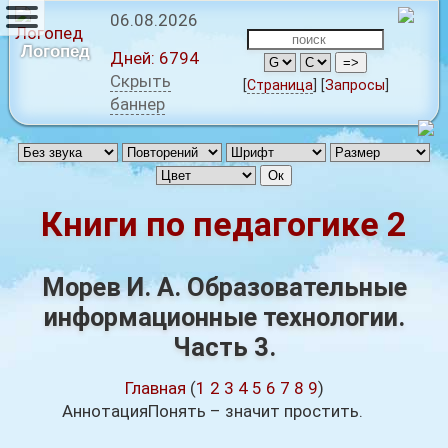
06.08.2026
Логопед
Дней:
6794
Скрыть
[
Страница
]
[
Запросы
]
баннер
Книги по педагогике 2
Морев И. А. Образовательные
информационные технологии.
Часть 3.
Главная
(
1
2
3
4
5
6
7
8
9
)
АннотацияПонять – значит простить.