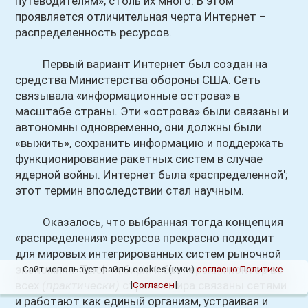
путеводителям», столь их много. В этом
проявляется отличительная черта Интернет –
распределенность ресурсов.
Первый вариант Интернет был создан на
средства Министерства обороны США. Сеть
связывала «информационные острова» в
масштабе страны. Эти «острова» были связаны и
автономны одновременно, они должны были
«выжить», сохранить информацию и поддержать
функционирование ракетных систем в случае
ядерной войны. Интернет была «распределенной';
этот термин впоследствии стал научным.
Оказалось, что выбранная тогда концепция
«распределения» ресурсов прекрасно подходит
для мировых интегрированных систем рыночной
экономики. Тысячи бирж и брокерских контор во
Сайт использует файлы cookies (куки)
согласно Политике
.
всех
(практически)
странах мира связаны сетями
[
Согласен
]
и работают как единый организм, устраивая и