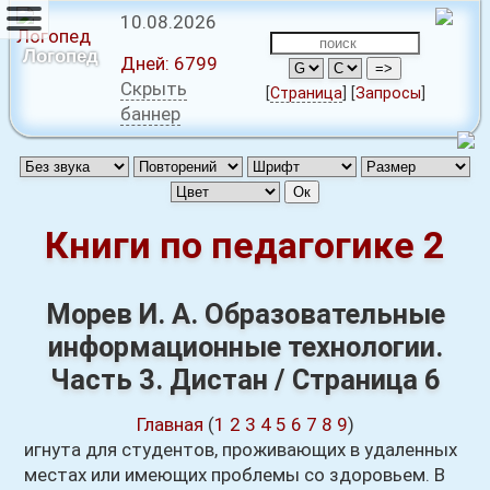
10.08.2026
Логопед
Дней:
6799
Скрыть
[
Страница
]
[
Запросы
]
баннер
Книги по педагогике 2
Морев И. А. Образовательные
информационные технологии.
Часть 3. Дистан / Страница 6
Главная
(
1
2
3
4
5
6
7
8
9
)
игнута для студентов, проживающих в удаленных
местах или имеющих проблемы со здоровьем. В