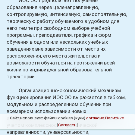
ИОС ОО предполагает получение
образования через целенаправленную,
контролируемую, интенсивную, самостоятельную,
творческую работу обучаемого в удобном для
него темпе при свободном выборе учебной
программы, преподавателя, графика и форм
обучения в одном или нескольких учебных
заведениях вне зависимости от места их
расположения, его места жительства и
возможности обучаться на протяжении всей
жизни по индивидуальной образовательной
траектории.
Организационно-экономический механизм
функционирования ИОС ОО выражается в гибком,
модульном и распределенном обучении при
всемерном использовании новых
информационных и педагогических технологий с
Сайт использует файлы cookies (куки)
согласно Политике
.
учетом комплексности, практической
[
Согласен
]
направленности, универсальности,