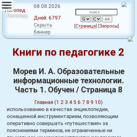
08.08.2026
Логопед
Дней:
6797
Скрыть
[
Страница
]
[
Запросы
]
баннер
Книги по педагогике 2
Морев И. А. Образовательные
информационные технологии.
Часть 1. Обучен / Страница 8
Главная
(
1
2
3
4
5
6
7
8
9
10
)
использованию в качестве энциклопедии,
оснащенной инструментарием, позволяющим
оперативно совершать «путешествия» за
пояснениями терминов, не ограниченные ни