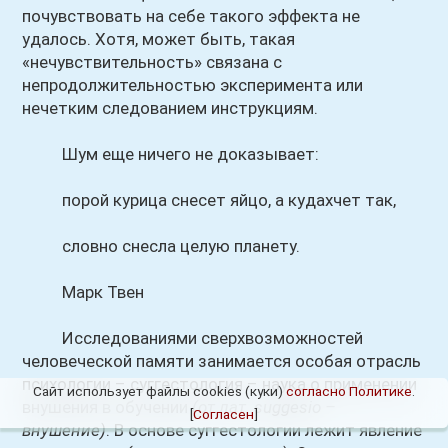
почувствовать на себе такого эффекта не
удалось. Хотя, может быть, такая
«нечувствительность» связана с
непродолжительностью эксперимента или
нечетким следованием инструкциям.
Шум еще ничего не доказывает:
порой курица снесет яйцо, а кудахчет так,
словно снесла целую планету.
Марк Твен
Исследованиями сверхвозможностей
человеческой памяти занимается особая отрасль
психологии – суггестология – наука о применении
Сайт использует файлы cookies (куки)
согласно Политике
.
внушения в обучении
(от лат. suggesio –
[
Согласен
]
внушение)
. В основе суггестологии лежит явление