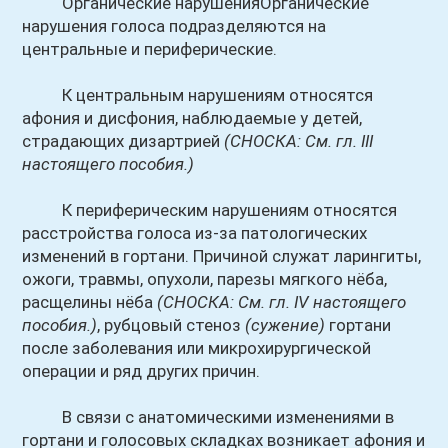
Органические нарушенияОрганические
нарушения голоса подразделяются на
центральные и периферические.
К центральным нарушениям относятся
афония и дисфония, наблюдаемые у детей,
страдающих дизартрией
(СНОСКА: См. гл. III
настоящего пособия.)
К периферическим нарушениям относятся
расстройства голоса из-за патологических
изменений в гортани. Причиной служат ларингиты,
ожоги, травмы, опухоли, парезы мягкого нёба,
расщелины нёба
(СНОСКА: См. гл. IV настоящего
пособия.)
, рубцовый стеноз
(сужение)
гортани
после заболевания или микрохирургической
операции и ряд других причин.
В связи с анатомическими изменениями в
гортани и голосовых складках возникает афония и