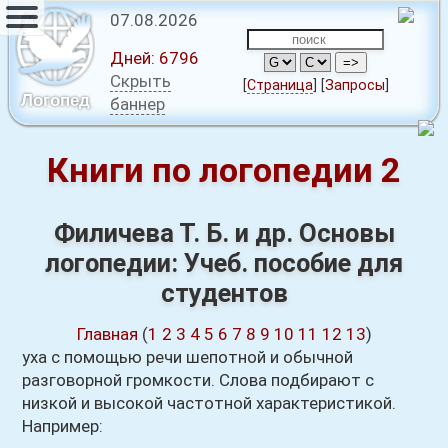
07.08.2026
Дней:
6796
Скрыть
[
Страница
]
[
Запросы
]
Логопед
баннер
Книги по логопедии 2
Филичева Т. Б. и др. Основы
логопедии: Учеб. пособие для
студентов
Главная
(
1
2
3
4
5
6
7
8
9
10
11
12
13
)
уха с помощью речи шепотной и обычной
разговорной громкости. Слова подбирают с
низкой и высокой частотной характеристикой.
Например: