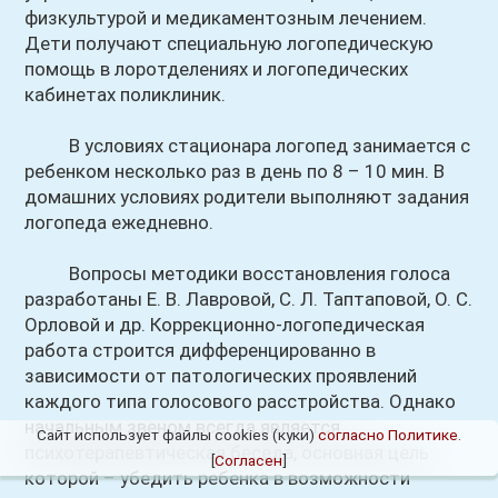
физкультурой и медикаментозным лечением.
Дети получают специальную логопедическую
помощь в лоротделениях и логопедических
кабинетах поликлиник.
В условиях стационара логопед занимается с
ребенком несколько раз в день по 8 – 10 мин. В
домашних условиях родители выполняют задания
логопеда ежедневно.
Вопросы методики восстановления голоса
разработаны Е. В. Лавровой, С. Л. Таптаповой, О. С.
Орловой и др. Коррекционно-логопедическая
работа строится дифференцированно в
зависимости от патологических проявлений
каждого типа голосового расстройства. Однако
начальным звеном всегда является
Сайт использует файлы cookies (куки)
согласно Политике
.
психотерапевтическая беседа, основная цель
[
Согласен
]
которой – убедить ребенка в возможности