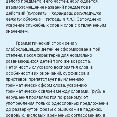
целого предмета и его частей, наблюдается
взаимозамещение названий предметов и
действий
(рисовать – карандаш: раскладушка –
лежать; обложка – тетрадь и т.п.)
. Затруднено
усвоение служебных слов и слов с отвлеченным
значением.
Грамматический строй речи у
слабослышащих детей не сформирован в той
степени, какая характерна для нормально
развивающихся детей того же возраста.
Неточность слухового восприятия слов, в
особенности их окончаний, суффиксов и
приставок препятствует вычленению
грамматических форм слова, усвоению
грамматических связей между словами. Грубые
нарушения проявляются по-разному: от
употребления только однословных предложений
до развернутой фразы с ошибками в падежах,
родовых, числовых, временных согласованиях, в