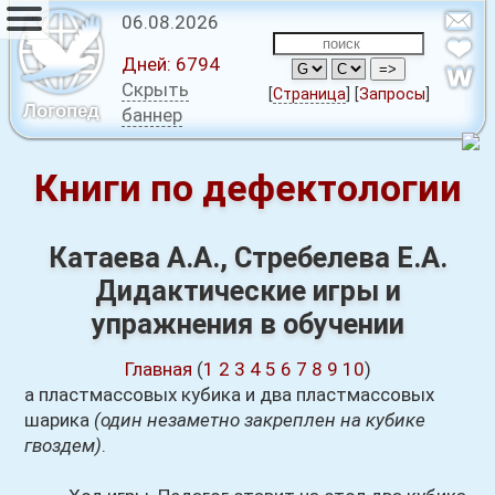
06.08.2026
Дней:
6794
Скрыть
[
Страница
]
[
Запросы
]
Логопед
баннер
Книги по дефектологии
Катаева А.А., Стребелева Е.А.
Дидактические игры и
упражнения в обучении
Главная
(
1
2
3
4
5
6
7
8
9
10
)
а пластмассовых кубика и два пластмассовых
шарика
(один незаметно закреплен на кубике
гвоздем)
.