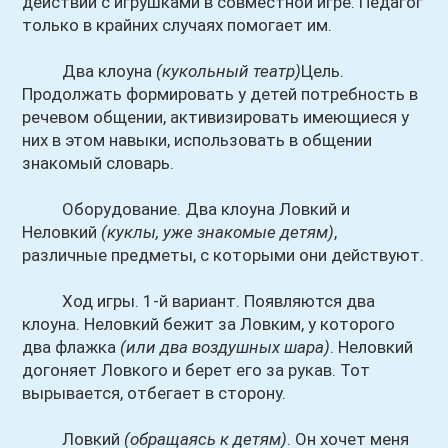
действий с игрушками в совместной игре. Педагог
только в крайних случаях помогает им.
Два клоуна
(кукольный театр)
Цель.
Продолжать формировать у детей потребность в
речевом общении, активизировать имеющиеся у
них в этом навыки, использовать в общении
знакомый словарь.
Оборудование. Два клоуна Ловкий и
Неловкий
(куклы, уже знакомые детям)
,
различные предметы, с которыми они действуют.
Ход игры. 1-й вариант. Появляются два
клоуна. Неловкий бежит за Ловким, у которого
два флажка
(или два воздушных шара)
. Неловкий
догоняет Ловкого и берет его за рукав. Тот
вырывается, отбегает в сторону.
Ловкий
(обращаясь к детям)
. Он хочет меня