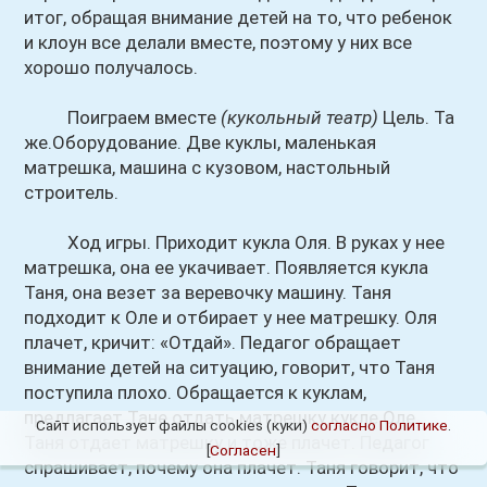
итог, обращая внимание детей на то, что ребенок
и клоун все делали вместе, поэтому у них все
хорошо получалось.
Поиграем вместе
(кукольный театр)
Цель. Та
же.Оборудование. Две куклы, маленькая
матрешка, машина с кузовом, настольный
строитель.
Ход игры. Приходит кукла Оля. В руках у нее
матрешка, она ее укачивает. Появляется кукла
Таня, она везет за веревочку машину. Таня
подходит к Оле и отбирает у нее матрешку. Оля
плачет, кричит: «Отдай». Педагог обращает
внимание детей на ситуацию, говорит, что Таня
поступила плохо. Обращается к куклам,
предлагает Тане отдать матрешку кукле Оле.
Сайт использует файлы cookies (куки)
согласно Политике
.
Таня отдает матрешку и тоже плачет. Педагог
[
Согласен
]
спрашивает, почему она плачет. Таня говорит, что