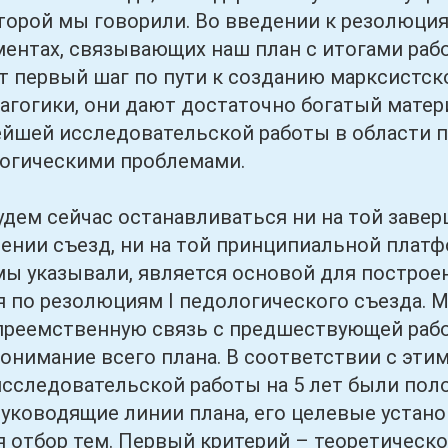
оторой мы говорили. Во введении к резолюци
ментах, связывающих наш план с итогами рабо
 первый шаг по пути к созданию марксистско
агогики, они дают достаточно богатый матер
йшей исследовательской работы в области пе
гогическими проблемами.
 сейчас останавливаться ни на той заверш
ении съезд, ни на той принципиальной платф
 мы указывали, является основой для построе
 по резолюциям I педологического съезда.
преемственную связь с предшествующей раб
онимание всего плана. В соответствии с этим
сследовательской работы на 5 лет были пол
уководящие линии плана, его целевые устан
 отбор тем. Первый критерий – теоретическ