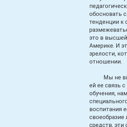
педагогическ
обосновать св
тенденции к 
размежеватьс
это в высшей
Америке. И э
зрелости, ко
отношении.
Мы не видим
ей ее связь 
обучения, на
специального
воспитания е
своеобразие 
средств, эти