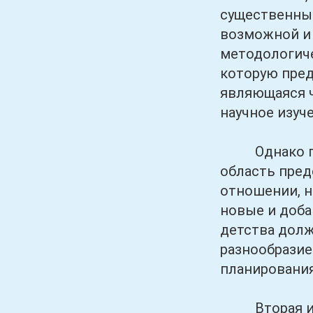
существенный
возможной и 
методологиче
которую пред
являющаяся ч
научное изуч
Однако при 
область пред
отношении, н
новые и доба
детства долж
разнообразие
планирования
Вторая исхо