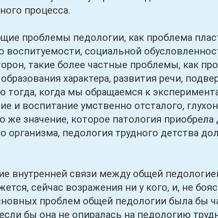
ного процесса.
 проблемы педологии, как проблема пласт
го воспитуемости, социальной обусловленнос
орон, такие более частные проблемы, как пр
 образования характера, развития речи, подв
 тогда, когда мы обращаемся к эксперимент
тие и воспитание умственно отсталого, глухо
то же значение, которое патология приобрела
о организма, педология трудного детства до
нутренней связи между общей педологией и
жется, сейчас возражения ни у кого, и, не бо
сновных проблем общей педологии была бы час
если бы она не опиралась на педологию трудн