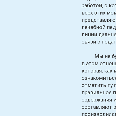
работой, о к
всех этих мо
представляют
лечебной пед
линии дальне
связи с педа
Мы не будем
в этом отнош
которая, как
ознакомиться
отметить ту 
правильное п
содержания и
составляют р
производился