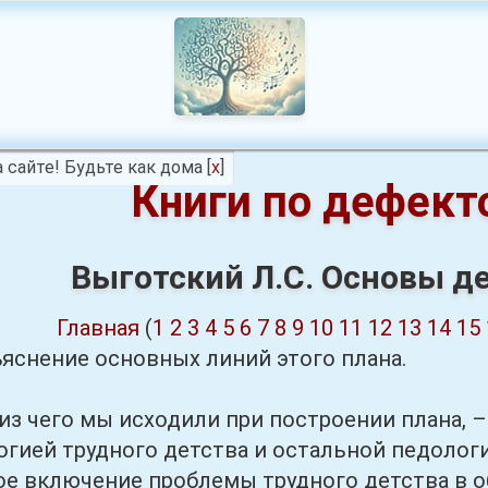
 сайте! Будьте как дома
[
x
]
Книги по дефект
Выготский Л.С. Основы д
Главная
(
1
2
3
4
5
6
7
8
9
10
11
12
13
14
15
ъяснение основных линий этого плана.
чего мы исходили при построении плана, –
гией трудного детства и остальной педологи
ое включение проблемы трудного детства в 