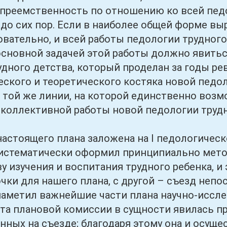
 преемственность по отношению ко всей педо
 до сих пор. Если в наиболее общей форме вы
довательно, и всей работы педологии трудног
 основной задачей этой работы должно явить
дного детства, который проделан за годы р
ского и теоретического костяка новой педол
той же линии, на которой единственно возм
коллективной работы новой педологии трудн
ящего плана заложена на I педологическом
систематически оформил принципиально мето
ву изучения и воспитания трудного ребенка, 
чки для нашего плана, с другой – съезд непо
аметил важнейшие части плана научно-иссле
та плановой комиссии в сущности явилась 
енных на съезде; благодаря этому она и осущ