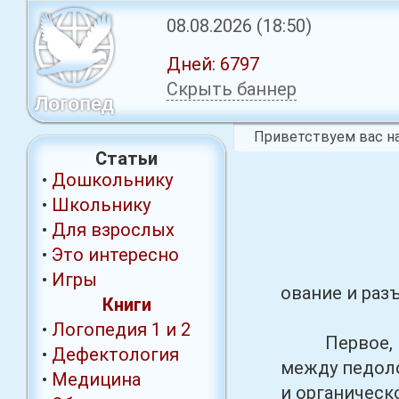
08.08.2026
(18:50)
Дней:
6797
Скрыть баннер
Логопед
Приветствуем вас на
Статьи
•
Дошкольнику
•
Школьнику
•
Для взрослых
•
Это интересно
•
Игры
ование и раз
Книги
•
Логопедия 1
и 2
Первое, из 
•
Дефектология
между педоло
•
Медицина
и органическ