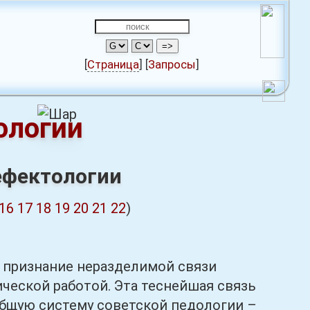
[
Страница
]
[
Запросы
]
ологии
ефектологии
16
17
18
19
20
21
22
)
 признание неразделимой связи
ческой работой. Эта теснейшая связь
общую систему советской педологии –