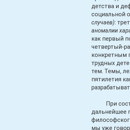
детства и д
социальной о
случаев)
: тре
аномалии хара
как первый п
четвертый-ра
конкретным 
трудных дете
тем. Темы, л
пятилетия ка
разрабатыват
При составл
дальнейшее п
философского
мы уже говор