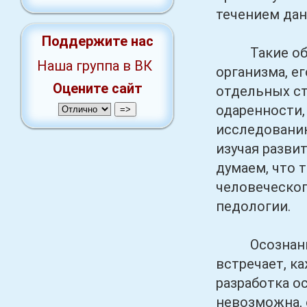
течением дан
Поддержите нас
Такие общие
Наша группа в ВК
организма, е
Оцените сайт
отдельных ст
одаренности,
исследованию
изучая разви
думаем, что 
человеческог
педологии.
Осознание в
встречает, ка
разработка о
невозможна, 