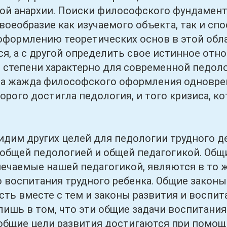
ой анархии. Поиски философского фундамент
оеобразие как изучаемого объекта, так и спо
оформлению теоретических основ в этой обла
я, а с другой определить свое истинное отн
 степени характерно для современной педоло
та жажда философского оформления одноврем
торого достигла педология, и того кризиса, к
 других целей для педологии трудного детс
с общей педологией и общей педагогикой. Общ
мечаемые нашей педагогикой, являются в то 
 воспитания трудного ребенка. Общие законы 
сть вместе с тем и законы развития и воспита
лишь в том, что эти общие задачи воспитан
 общие цели развития достигаются при помощ