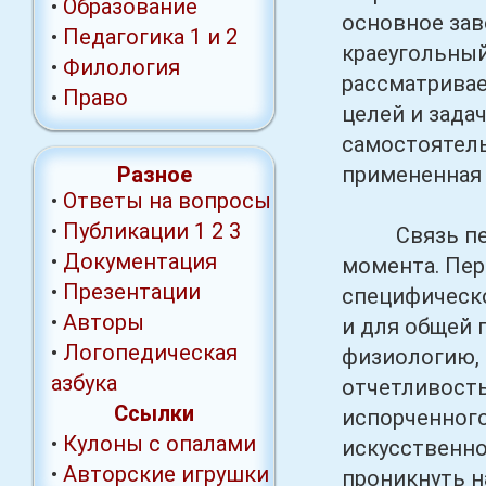
•
Образование
основное зав
•
Педагогика 1
и 2
краеугольный
•
Филология
рассматривае
•
Право
целей и зада
самостоятель
Разное
примененная 
•
Ответы на вопросы
•
Публикации
1
2
3
Связь педол
•
Документация
момента. Пер
•
Презентации
специфическо
•
Авторы
и для общей 
•
Логопедическая
физиологию, 
азбука
отчетливость
Ссылки
испорченного
•
Кулоны с опалами
искусственно
•
Авторские игрушки
проникнуть н