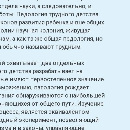
дела науки, а следовательно, и
боты. Педология трудного детства
аконов развития ребенка и вне общих
ополии научная колония, живущая
м, а как та же общая педология, но
й обычно называют трудным.
й охватывает два отдельных
го детства разрабатывает на
рые имеют первостепенное значение
 выражению, патология рождает
тания обнаруживаются с наибольшей
оняющихся от общего пути. Изучение
оцесса, является эквивалентом
иродный эксперимент, позволяющий
изма и в законы, управляющие