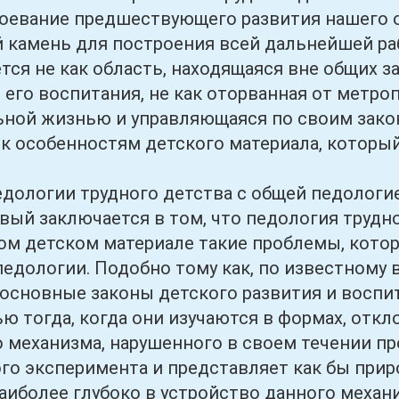
оевание предшествующего развития нашего от
 камень для построения всей дальнейшей ра
тся не как область, находящаяся вне общих з
ч его воспитания, не как оторванная от метр
ной жизнью и управляющаяся по своим закона
к особенностям детского материала, которы
огии трудного детства с общей педологие
вый заключается в том, что педология трудно
м детском материале такие проблемы, кото
педологии. Подобно тому как, по известному
основные законы детского развития и воспи
ю тогда, когда они изучаются в формах, откл
 механизма, нарушенного в своем течении пр
го эксперимента и представляет как бы пр
аиболее глубоко в устройство данного механ