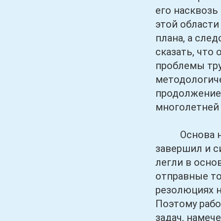
его насквозь
этой области
плана, а сле
сказать, что
проблемы тру
методологиче
продолжение 
многолетней 
Основа насто
завершил и 
легли в осно
отправные то
резолюциях н
Поэтому рабо
задач, намеч