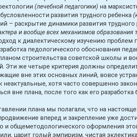
ефектологии
(лечебной педагогики)
на марксист
бусловленности развития трудного ребенка
(
тий – раскрытие динамики развития трудного
ктера и вообще всех механизмов образования т
одход к диалектическому изучению проблем 
зработка педологического обоснования педаг
планом строительства советской школы и во
й. Эти же четыре критерия должны определит
ежащие вне этих основных линий, вовсе устр
к неактуальные, хотя часто совершенно закон
ься вне плана, после того как его разработка
ении плана мы полагали, что на настоящей
родвижение вперед и закрепление уже дост
 и общеметодологического оформления этой о
или, царит голый эмпиризм, чистая эклектик