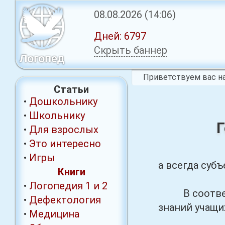
08.08.2026
(14:06)
Дней:
6797
Скрыть баннер
Логопед
Приветствуем вас на
Статьи
•
Дошкольнику
•
Школьнику
Г
•
Для взрослых
•
Это интересно
•
Игры
а всегда субъ
Книги
•
Логопедия 1
и 2
В соответст
•
Дефектология
знаний учащи
•
Медицина