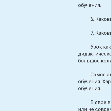
обучения.
6. Каковы в
7. Каковы т
Урок как ва
дидактическо
большое кол
Самое элеме
обучения. Ха
обучения.
В свое время
или не соврем