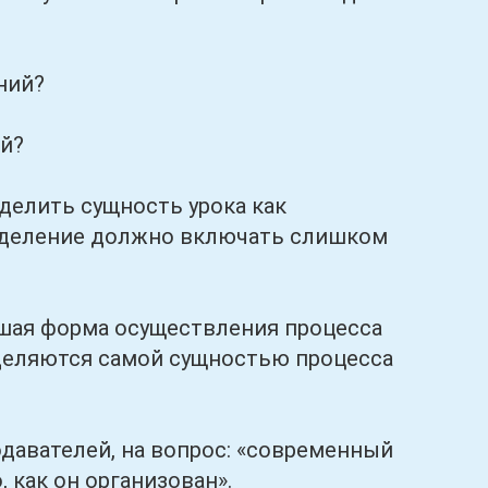
ний?
й?
лить сущность урока как
ределение должно включать слишком
ая форма осуществления процесса
ределяются самой сущностью процесса
авателей, на вопрос: «современный
, как он организован».