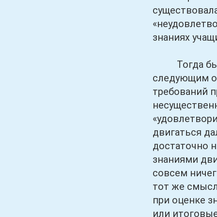
существовала
«неудовлетво
знаниях учащ
Тогда была 
следующим о
требований 
несуществен
«удовлетвор
двигаться да
достаточно н
знаниями дви
совсем ничег
тот же смысл
при оценке з
или итоговы