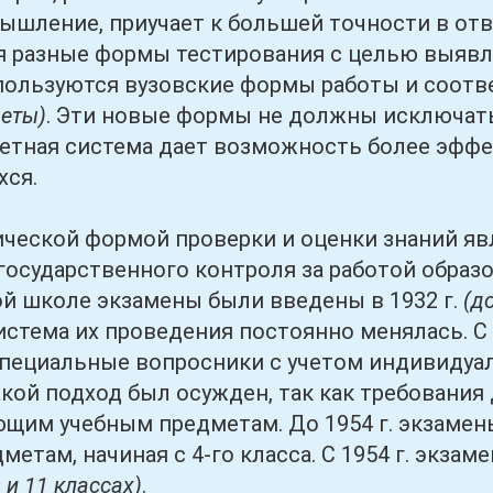
ышление, приучает к большей точности в отв
 разные формы тестирования с целью выявле
спользуются вузовские формы работы и соо
четы)
. Эти новые формы не должны исключать
четная система дает возможность более эффе
хся.
ой формой проверки и оценки знаний явл
государственного контроля за работой образ
й школе экзамены были введены в 1932 г.
(д
истема их проведения постоянно менялась. С
пециальные вопросники с учетом индивидуал
 такой подход был осужден, так как требован
щим учебным предметам. До 1954 г. экзаме
етам, начиная с 4-го класса. С 1954 г. экзам
9 и 11 классах)
.