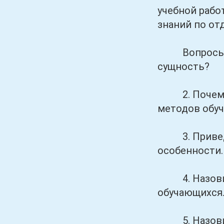
учебной рабо
знаний по от
Вопросы и з
сущность?
2. Почему н
методов обу
3. Приведит
особенности.
4. Назовите
обучающихся
5. Назовите