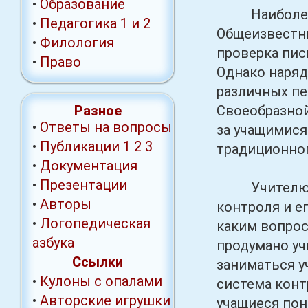
•
Образование
Наиболее ра
•
Педагогика 1
и 2
Общеизвестны
•
Филология
проверка пи
•
Право
Однако наряд
различных пе
Разное
Своеобразной
•
Ответы на вопросы
за учащимися
•
Публикации
1
2
3
традиционного
•
Документация
•
Презентации
Учителю при
•
Авторы
контроля и ег
•
Логопедическая
каким вопрос
азбука
продумано уч
Ссылки
заниматься у
•
Кулоны с опалами
система конт
•
Авторские игрушки
учащиеся пон