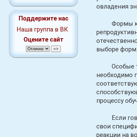
овладения зн
Поддержите нас
Формы контр
Наша группа в ВК
репродуктивн
Оцените сайт
отечественно
выборе форм 
Особые треб
необходимо п
соответствую
способствующ
процессу обу
Если говори
свои специфи
реакции на в