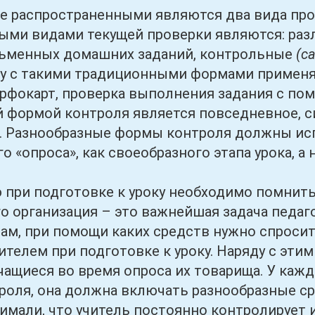
спространенными являются два вида провер
ми видами текущей проверки являются: раз
сьменных домашних заданий, контрольные
(с
у с такими традиционными формами применя
рфокарт, проверка выполнения задания с по
 формой контроля является повседневное, 
. Разнообразные формы контроля должны исп
 «опроса», как своеобразного этапа урока, а 
 подготовке к уроку необходимо помнить,
о организация – это важнейшая задача педагог
ам, при помощи каких средств нужно спросит
ителем при подготовке к уроку. Наряду с эти
чащиеся во время опроса их товарища. У каж
роля, она должна включать разнообразные с
имали, что учитель постоянно контролирует и