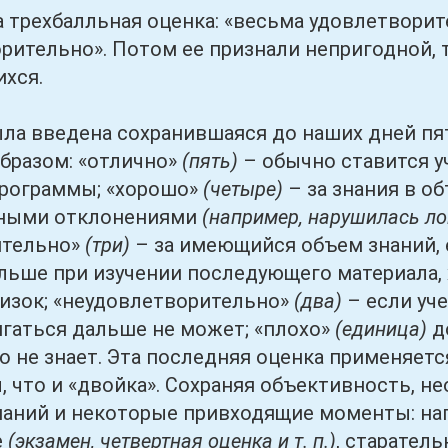
 трехбалльная оценка: «весьма удовлетворит
рительно». Потом ее признали непригодной, т
ихся.
введена сохранившаяся до наших дней пяти
бразом: «отлично»
(пять)
– обычно ставится у
программы; «хорошо»
(четыре)
– за знания в о
ными отклонениями
(например, нарушилась лог
ительно»
(три)
– за имеющийся объем знаний, 
льше при изучении последующего материала, 
изок; «неудовлетворительно»
(два)
– если уч
гаться дальше не может; «плохо»
(единица)
д
о не знает. Эта последняя оценка применяет
, что и «двойка». Сохраняя объективность, не
наний и некоторые привходящие моменты: на
е
(экзамен, четвертная оценка и т. п.)
, старател