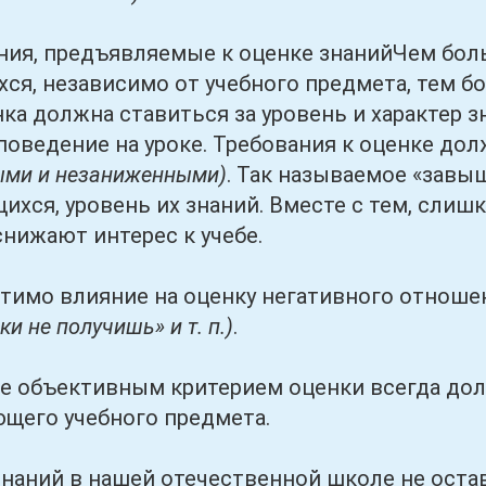
 предъявляемые к оценке знанийЧем боль
хся, независимо от учебного предмета, тем б
нка должна ставиться за уровень и характер з
 поведение на уроке. Требования к оценке 
ми и незаниженными)
. Так называемое «завы
щихся, уровень их знаний. Вместе с тем, сли
снижают интерес к учебе.
 влияние на оценку негативного отношени
и не получишь» и т. п.)
.
ъективным критерием оценки всегда долж
щего учебного предмета.
й в нашей отечественной школе не оставала