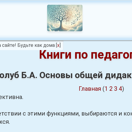
 сайте! Будьте как дома
[
x
]
Книги по педаго
олуб Б.А. Основы общей дидак
Главная
(
1
2
3
4
)
ективна.
вии с этими функциями, выбираются и кон
хся.