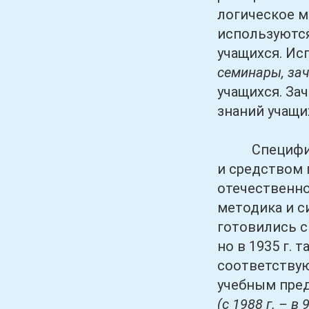
логическое м
используются
учащихся. И
семинары, за
учащихся. За
знаний учащи
Специфическ
и средством 
отечественно
методика и с
готовились с
но в 1935 г.
соответствую
учебным предм
(с 1988 г. – в 