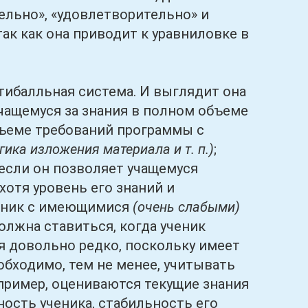
ельно», «удовлетворительно» и
ак как она приводит к уравниловке в
балльная система. И выглядит она
чащемуся за знания в полном объеме
бъеме требований программы с
ика изложения материала и т. п.)
;
если он позволяет учащемуся
хотя уровень его знаний и
еник с имеющимися
(очень слабыми)
олжна ставиться, когда ученик
ся довольно редко, поскольку имеет
обходимо, тем не менее, учитывать
пример, оцениваются текущие знания
ьность ученика, стабильность его