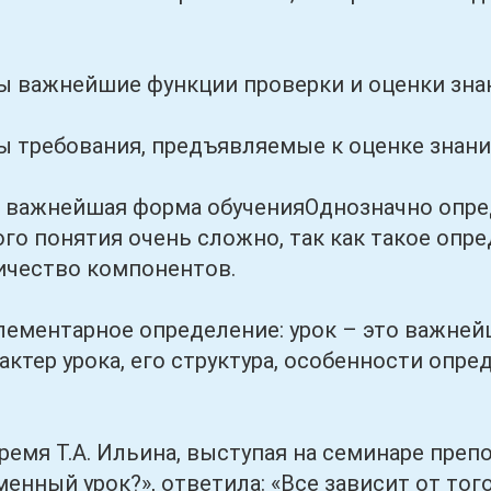
ажнейшие функции проверки и оценки зна
ребования, предъявляемые к оценке знани
жнейшая форма обученияОднозначно опреде
го понятия очень сложно, так как такое оп
ичество компонентов.
нтарное определение: урок – это важнейш
рактер урока, его структура, особенности оп
 Т.А. Ильина, выступая на семинаре препод
енный урок?», ответила: «Все зависит от того