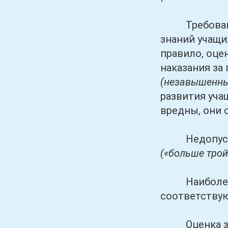
Требования,
знаний учащи
правило, оце
наказания за
(незавышенны
развития уча
вредны, они 
Недопустимо
(«больше тройк
Наиболее об
соответствую
Оценка знани