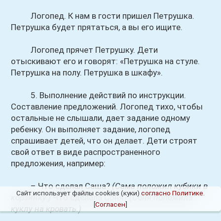
Логопед. К нам в гости пришел Петрушка.
Петрушка будет прятаться, а вы его ищите.
Логопед прячет Петрушку. Дети
отыскивают его и говорят: «Петрушка на стуле.
Петрушка на полу. Петрушка в шкафу».
5. Выполнение действий по инструкции.
Составление предложений. Логопед тихо, чтобы
остальные не слышали, дает задание одному
ребенку. Он выполняет задание, логопед
спрашивает детей, что он делает. Дети строят
свой ответ в виде распространенного
предложения, например:
– Что сделал Саша?
(Сама положил кубики в
Сайт использует файлы cookies (куки)
согласно Политике
.
корзинку.)
Что сделала Соня?
(Соня положила
[
Согласен
]
куклу на кровать.)