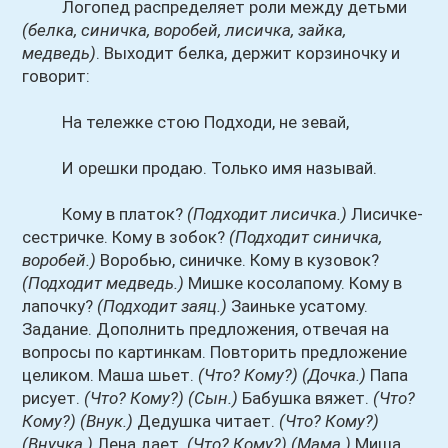
Логопед распределяет роли между детьми
(белка, синичка, воробей, лисичка, зайка,
медведь)
. Выходит белка, держит корзиночку и
говорит:
На тележке стою Подходи, не зевай,
И орешки продаю. Только имя называй.
Кому в платок?
(Подходит лисичка.)
Лисичке-
сестричке. Кому в зобок?
(Подходит синичка,
воробей.)
Воробью, синичке. Кому в кузовок?
(Подходит медведь.)
Мишке косолапому. Кому в
лапочку?
(Подходит заяц.)
Заиньке усатому.
Задание. Дополнить предложения, отвечая на
вопросы по картинкам. Повторить предложение
целиком. Маша шьет.
(Что? Кому?)
(Дочка.)
Папа
рисует.
(Что? Кому?)
(Сын.)
Бабушка вяжет.
(Что?
Кому?)
(Внук.)
Дедушка читает.
(Что? Кому?)
(Внучка.)
Лена дает.
(Что? Кому?)
(Мама.)
Миша