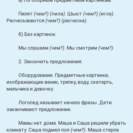
а) По опорным предметным картинкам.
Пилят
(чем?)
(пила)
. Шьют
(чем?)
(игла)
.
Расчесываются
(чем?)
(расческа)
.
б) Без картинок.
Мы слушаем
(чем?)
. Мы смотрим
(чем?)
.
2. Закончить предложения.
Оборудование. Предметные картинки,
изображающие веник, тряпку, воду, скатерть,
мальчика и девочку.
Логопед называет начало фразы. Дети
заканчивают предложение.
Мамы нет дома. Маша и Саша решили убрать
комнату. Саша подмел пол
(чем?)
. Маша стерла