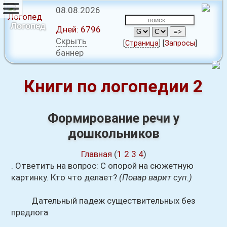
08.08.2026
Логопед
Дней:
6796
Скрыть
[
Страница
]
[
Запросы
]
баннер
Книги по логопедии 2
Формирование речи у
дошкольников
Главная
(
1
2
3
4
)
. Ответить на вопрос: С опорой на сюжетную
картинку. Кто что делает?
(Повар варит суп.)
Дательный падеж существительных без
предлога