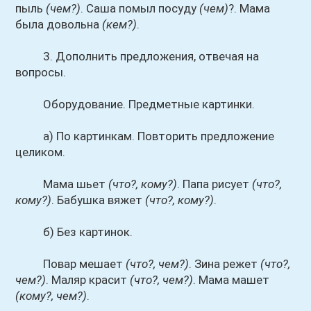
пыль
(чем?)
. Саша помыл посуду
(чем)
?. Мама
была довольна
(кем?)
.
3. Дополнить предложения, отвечая на
вопросы.
Оборудование. Предметные картинки.
а) По картинкам. Повторить предложение
целиком.
Мама шьет
(что?, кому?)
. Папа рисует
(что?,
кому?)
. Бабушка вяжет
(что?, кому?)
.
б) Без картинок.
Повар мешает
(что?, чем?)
. Зина режет
(что?,
чем?)
. Маляр красит
(что?, чем?)
. Мама машет
(кому?, чем?)
.