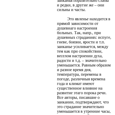
заиканья поразительно слабы
и редки, в другие же – они
сильны и часты.
Это явленье находится в
прямой зависимости от
душевнаго настроения
больных. Так, напр., при
душевных страданиях: испуге,
гневе, боязни, ярости и т.п.
заиканье усиливается, между
тем как при спокойствии,
веселом настроении духа,
радости и т.д. – значительно
уменьшается. Равным образом
и разное время дня,
температура, перемены в
погоде, различныя времена
года и климат имеют
существенное влияние на
развитие этаго порока речи.
Все авторы, писавшие о
заикании, подтверждают, что
это страдание значительно
уменьшается в утренние часы,