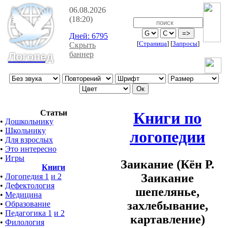
06.08.2026
(18:20)
Дней:
6795
[
Страница
]
[
Запросы
]
Скрыть
баннер
Логопед
Статьи
Книги по
•
Дошкольнику
•
Школьнику
логопедии
•
Для взрослых
•
Это интересно
•
Игры
Заикание (Кён Р.
Книги
Заикание
•
Логопедия 1
и 2
•
Дефектология
шепелянье,
•
Медицина
захлебывание,
•
Образование
•
Педагогика 1
и 2
картавление)
•
Филология