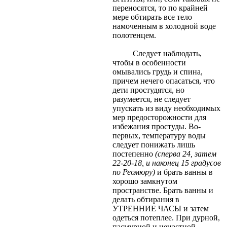
переносятся, то по крайней
мере обтирать все тело
намоченным в холодной воде
полотенцем.
Следует наблюдать,
чтобы в особенности
омывались грудь и спина,
причем нечего опасаться, что
дети простудятся, но
разумеется, не следует
упускать из виду необходимых
мер предосторожности для
избежания простуды. Во-
первых, температуру воды
следует понижать лишь
постепенно
(сперва 24, затем
22-20-18, и наконец 15 градусов
по Реомюру)
и брать ванны в
хорошо замкнутом
пространстве. Брать ванны и
делать обтирания в
УТРЕННИЕ ЧАСЫ и затем
одеться потеплее. При дурной,
пасмурной и ненастной