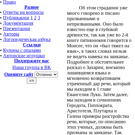
•
Право
Разное
Об этом страдании уже
•
Ответы на вопросы
много говорено и писано
•
Публикации
1
2
3
призванными и
•
Документация
непризванными. Оно было
•
Презентации
известно еще в глубокой
•
Авторы
древности, так как уже во 2-й
•
Логопедическая азбука
книге пятикнижия говорится о
Ссылки
Моисее, что он «был тяжел на
•
Кулоны с опалами
язык», в таких словах нельзя
•
Авторские игрушки
не видеть намека на заиканье.
Поддержите нас
Подробнее и обстоятельнее
разсказ о Захарии, внезапно
Наша группа в ВК
лишившемся языка и
Оцените сайт
мгновенно возвратившем
утраченный дар речи, который
мы находим в 1 главе
Евангелия Луки. Затем далее,
мы находим в сочинениях
Геродота, Гиппократа,
Аристотеля, Плутарха и
Галена примеры разстройства
речи, которые, по описанию
этих ученых, должны быть
признаны за заиканье. Так