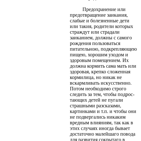
Предохранение или
предотвращение заикания,
слабые и болезненные дети
или такия, родители которых
страждут или страдали
заиканием, должны с самого
рождения пользоваться
питательною, подкрепляющею
пищею, хорошим уходом и
здоровым помещением. Их
должна кормить сама мать или
здоровая, крепко сложенная
кормилица, но никак не
вскармливать искусственно.
Потом необходимо строго
следить за тем, чтобы подрос-
тающих детей не пугали
страшными разсказами,
картинками и т.п. и чтобы они
не подвергались никаким
вредным влияниям, так как в
этих случаях иногда бывает
достаточно малейшаго повода
для развития сокрытаго в