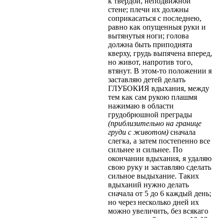
к твердой, неподвижной
стене; плечи их должны
соприкасаться с последнею,
равно как опущенныя руки и
вытянутыя ноги; голова
должна быть приподнята
кверху, грудь выпячена вперед,
но живот, напротив того,
втянут. В этом-то положении я
заставляю детей делать
ГЛУБОКИЯ вдыхания, между
тем как сам рукою плашмя
нажимаю в области
грудобрюшной преграды
(приблизительно на границе
груди с животом)
сначала
слегка, а затем постепенно все
сильнее и сильнее. По
окончании вдыхания, я удаляю
свою руку и заставляю сделать
сильное выдыхание. Таких
вдыханий нужно делать
сначала от 5 до 6 каждый день;
но через несколько дней их
можно увеличить, без всякаго