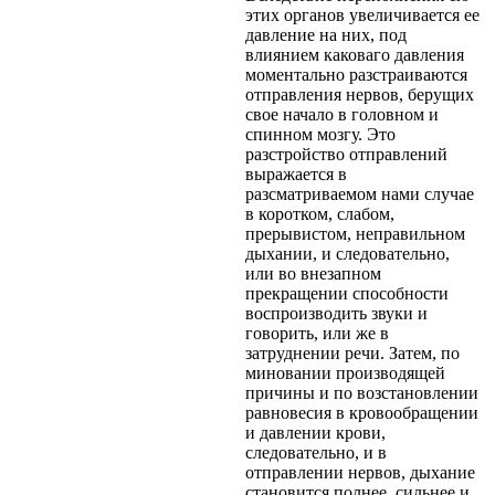
этих органов увеличивается ее
давление на них, под
влиянием каковаго давления
моментально разстраиваются
отправления нервов, берущих
свое начало в головном и
спинном мозгу. Это
разстройство отправлений
выражается в
разсматриваемом нами случае
в коротком, слабом,
прерывистом, неправильном
дыхании, и следовательно,
или во внезапном
прекращении способности
воспроизводить звуки и
говорить, или же в
затруднении речи. Затем, по
миновании производящей
причины и по возстановлении
равновесия в кровообращении
и давлении крови,
следовательно, и в
отправлении нервов, дыхание
становится полнее, сильнее и