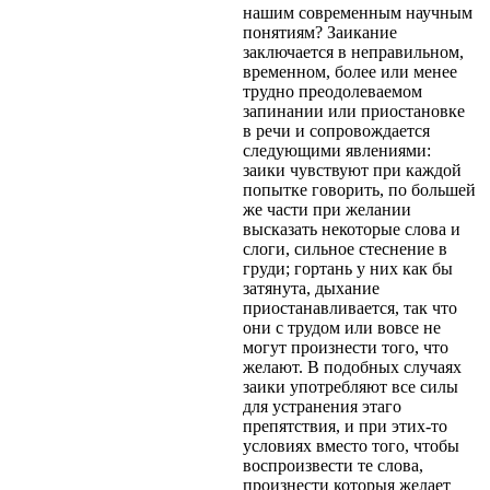
нашим современным научным
понятиям? Заикание
заключается в неправильном,
временном, более или менее
трудно преодолеваемом
запинании или приостановке
в речи и сопровождается
следующими явлениями:
заики чувствуют при каждой
попытке говорить, по большей
же части при желании
высказать некоторые слова и
слоги, сильное стеснение в
груди; гортань у них как бы
затянута, дыхание
приостанавливается, так что
они с трудом или вовсе не
могут произнести того, что
желают. В подобных случаях
заики употребляют все силы
для устранения этаго
препятствия, и при этих-то
условиях вместо того, чтобы
воспроизвести те слова,
произнести которыя желает