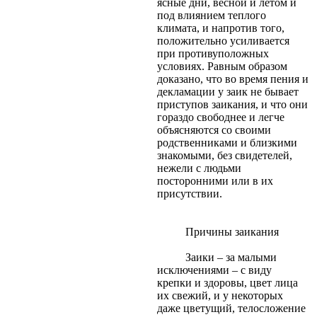
ясные дни, весной и летом и
под влиянием теплого
климата, и напротив того,
положительно усиливается
при противуположных
условиях. Равным образом
доказано, что во время пения и
декламации у заик не бывает
приступов заикания, и что они
гораздо свободнее и легче
объясняются со своими
родственниками и близкими
знакомыми, без свидетелей,
нежели с людьми
посторонними или в их
присутствии.
Причины заикания
Заики – за малыми
исключениями – с виду
крепки и здоровы, цвет лица
их свежий, и у некоторых
даже цветущий, телосложение