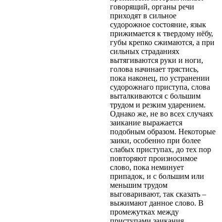
говорящий, органы речи
приходят в сильное
судорожное состояние, язык
прижимается к твердому нёбу,
губы крепко сжимаются, а при
сильных страданиях
вытягиваются руки и ноги,
голова начинает трястись,
пока наконец, по устранении
судорожнаго приступа, слова
выталкиваются с большим
трудом и резким ударением.
Однако же, не во всех случаях
заикание выражается
подобным образом. Некоторые
заики, особенно при более
слабых приступах, до тех пор
повторяют произносимое
слово, пока неминует
припадок, и с большим или
меньшим трудом
выговаривают, так сказать –
выжимают данное слово. В
промежутках между
приступами заикания