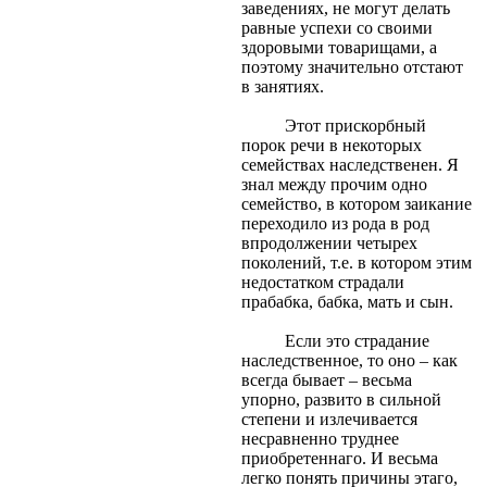
заведениях, не могут делать
равные успехи со своими
здоровыми товарищами, а
поэтому значительно отстают
в занятиях.
Этот прискорбный
порок речи в некоторых
семействах наследственен. Я
знал между прочим одно
семейство, в котором заикание
переходило из рода в род
впродолжении четырех
поколений, т.е. в котором этим
недостатком страдали
прабабка, бабка, мать и сын.
Если это страдание
наследственное, то оно – как
всегда бывает – весьма
упорно, развито в сильной
степени и излечивается
несравненно труднее
приобретеннаго. И весьма
легко понять причины этаго,