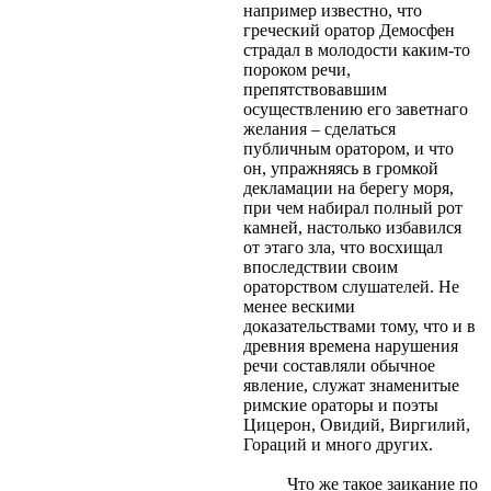
например известно, что
греческий оратор Демосфен
страдал в молодости каким-то
пороком речи,
препятствовавшим
осуществлению его заветнаго
желания – сделаться
публичным оратором, и что
он, упражняясь в громкой
декламации на берегу моря,
при чем набирал полный рот
камней, настолько избавился
от этаго зла, что восхищал
впоследствии своим
ораторством слушателей. Не
менее вескими
доказательствами тому, что и в
древния времена нарушения
речи составляли обычное
явление, служат знаменитые
римские ораторы и поэты
Цицерон, Овидий, Виргилий,
Гораций и много других.
Что же такое заикание по