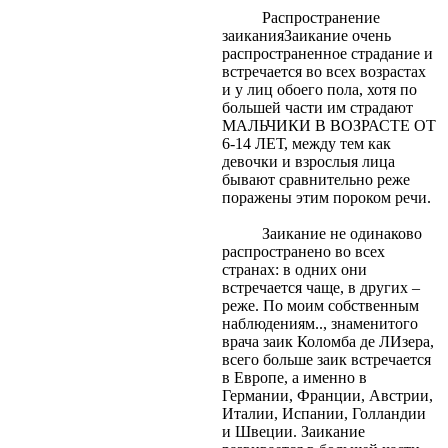
Распространение
заиканияЗаикание очень
распространенное страдание и
встречается во всех возрастах
и у лиц обоего пола, хотя по
большей части им страдают
МАЛЬЧИКИ В ВОЗРАСТЕ ОТ
6-14 ЛЕТ, между тем как
девочки и взрослыя лица
бывают сравнительно реже
поражены этим пороком речи.
Заикание не одинаково
распространено во всех
странах: в одних они
встречается чаще, в других –
реже. По моим собственным
наблюдениям.., знаменитого
врача заик Коломба де ЛИзера,
всего больше заик встречается
в Европе, а именно в
Германии, Франции, Австрии,
Италии, Испании, Голландии
и Швеции. Заикание