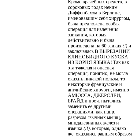
Кроме врачебных средств, в
сороковых годах неким
Диффенбахом в Берлине,
именовавшим себя хирургом,
была предложена особая
операция для излечения
заикания, которыя
действительно и была
произведена на 60 заиках
(!)
и
заключалась В ВЫРЕЗАНИИ
КЛИНОВИДНОГО КУСКА
ИЗ КОРНЯ ЯЗЫКА! Так как
эта тяжелая и опасная
операция, понятно, не могла
оказать никакой пользы, то
некоторые французские и
английские хирурги, именно
АМЮССА, ДЖЕРСЛЕЙ,
БРАЙД и проч. пытались
заменить ее другими
операциями, как напр.
разрезом язычных мышц,
миндалевидных желез и
язычка
(!!)
, которыя, однако
же, оказались равным образом