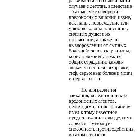
развивается в большей части
случаев с детства, вследствие
– как мы уже говорили –
вредоносных влияний извне,
как напр., повреждение или
ушибов головы или спины,
сильных душевных
потрясений, а также по
выздоровлении от сыпных
болезней: оспы, скарлатины,
кори, и наконец, тяжких
общих страданий, каковы
злокачественныя лихорадки,
тиф, серьозныя болезни мозга
и нервов и т. п.
Но для развития
заикания, вследствие таких
вредоносных агентов,
необходимо, чтобы организм
имел к тому известное
предположение, или другими
словами – меньшую
способность противодействия,
в каком случае он