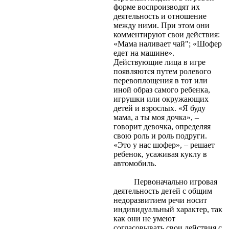
форме воспроизводят их
деятельность и отношение
между ними. При этом они
комментируют свои действия:
«Мама наливает чай"; «Шофер
едет на машине».
Действующие лица в игре
появляются путем ролевого
перевоплощения в тот или
иной образ самого ребенка,
игрушки или окружающих
детей и взрослых. «Я буду
мама, а ты моя дочка», –
говорит девочка, определяя
свою роль и роль подруги.
«Это у нас шофер», – решает
ребенок, усаживая куклу в
автомобиль.
Первоначально игровая
деятельность детей с общим
недоразвитием речи носит
индивидуальный характер, так
как они не умеют
согласовывать свои действия с