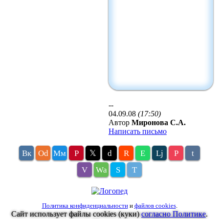
--
04.09.08
(17:50)
Автор
Миронова С.А.
Написать письмо
Вк
Оd
Мм
P
𝕏
d
R
E
Lj
P
t
V
Wa
S
T
Политика конфиденциальности
и
файлов cookies
.
Сайт использует файлы cookies (куки)
согласно Политике
.