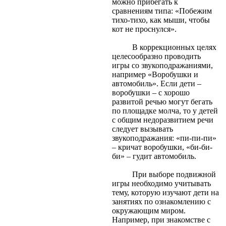
можно прибегать к
сравнениям типа: «Побежим
тихо-тихо, как мыши, чтобы
кот не проснулся».
В коррекционных целях
целесообразно проводить
игры со звукоподражаниями,
например «Воробушки и
автомобиль». Если дети –
воробушки – с хорошо
развитой речью могут бегать
по площадке молча, то у детей
с общим недоразвитием речи
следует вызывать
звукоподражания: «пи-пи-пи»
– кричат воробушки, «би-би-
би» – гудит автомобиль.
При выборе подвижной
игры необходимо учитывать
тему, которую изучают дети на
занятиях по ознакомлению с
окружающим миром.
Например, при знакомстве с