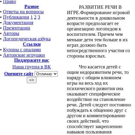
•
Право
Разное
РАЗВИТИЕ РЕЧИ В
•
Ответы на вопросы
ИГРЕ.Формирование игровой
•
Публикации
1
2
3
деятельности в дошкольном
•
Документация
возрасте предполагает ее
•
Презентации
организацию логопедом к
•
Авторы
воспитателем. Причем чем
•
Логопедическая азбука
меньше дети тем больше в их
Ссылки
играх должно быть
•
Кулоны с опалами
непосредственного участия со
•
Авторские игрушки
стороны взрослых.
Поддержите нас
Что касается детей с
Наша группа в ВК
ощим недоразвитием речи, то
Оцените сайт
наряду с общим влиянием
игры на весь ход их
психического развития она
оказывает специфическое
воздействие на становление
речи. Детей следует постоянно
побуждать к общению друг с
другом и
комментированию
своих действий, что
способствует закреплению
навыков пользования