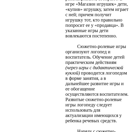
игре «Магазин игрушек» дети,
«купив» игрушку, затем играет
с ней; причем получит
игрушку тот, кто правильно
попросит ее у «продавца». В
указанные игры дети
вовлекаются постепенно.
Сюжетно-ролевые игры
организуют логопед и
воспитатель. Обучение детей
практическим действиям
(через игры с дидактической
куклой)
проводится логопедом
в форме занятия, а в
дальнейшее развитие игры и
ее обогащение
осуществляются воспитателем.
Развитые сюжетно-ролевые
игры логопеду следует
использовать для
актуализации имеющихся у
ребенка речевых средств.
Наряду с сюжетно-