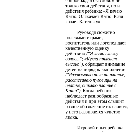
сопровождал бы словом не
только свои действия, но и
действия ребенка: «Я качаю
Катю. Олякачает Катю. Юля
качает Катеньку».
Руководя сюжетно-
ролевыми играми,
воспитатель или логопед дает
качественную оценку
действию
("Я легко глажу
волосы"; «Кукла прыгает
высоко")
, обращает внимание
детей на порядок выполнения
("Развязываю пояс на платье,
расстегиваю пуговицы на
платье, снимаю платье с
Кати")
. Когда ребенок
наблюдает разнообразные
действия и при этом слышит
разное обозначение их словом,
у него развивается чувство
языка.
Игровой опыт ребенка