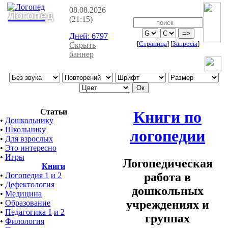
08.08.2026
Логопед
(21:15)
Дней:
6797
[
Страница
]
[
Запросы
]
Скрыть
баннер
Статьи
Книги по
•
Дошкольнику
•
Школьнику
логопедии
•
Для взрослых
•
Это интересно
•
Игры
Логопедическая
Книги
работа в
•
Логопедия 1
и 2
•
Дефектология
дошкольных
•
Медицина
учреждениях и
•
Образование
•
Педагогика 1
и 2
группах
•
Филология