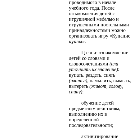
проводимого в начале
учебного года. После
ознакомления детей с
игрушечной мебелью и
игрушечными постельными
принадлежностями можно
организовать игру «Купание
куклы».
Ц е л и: ознакомление
детей со словами и
словосочетаниями
(или
уточнить их значение)
:
купать, раздеть, снять
(платье)
, намылить, вымыть,
вытереть
(живот, голову,
спину)
;
обучение детей
предметным действиям,
выполнению их в
определенной
последовательности;
активизирование