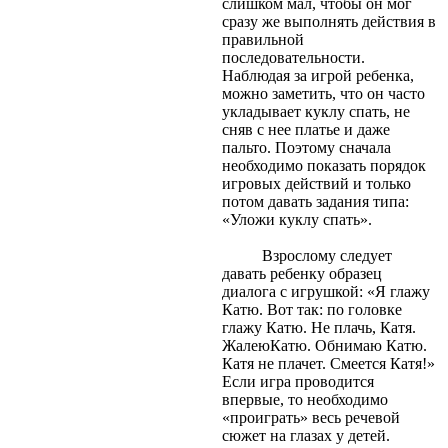
слишком мал, чтобы он мог
сразу же выполнять действия в
правильной
последовательности.
Наблюдая за игрой ребенка,
можно заметить, что он часто
укладывает куклу спать, не
сняв с нее платье и даже
пальто. Поэтому сначала
необходимо показать порядок
игровых действий и только
потом давать задания типа:
«Уложи куклу спать».
Взрослому следует
давать ребенку образец
диалога с игрушкой: «Я глажу
Катю. Вот так: по головке
глажу Катю. Не плачь, Катя.
ЖалеюКатю. Обнимаю Катю.
Катя не плачет. Смеется Катя!»
Если игра проводится
впервые, то необходимо
«проиграть» весь речевой
сюжет на глазах у детей.