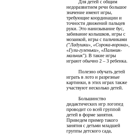
Для детей с общим
недоразвитием речи большое
значение имеют игры,
требующие координации и
точности движений пальцев
руки. Это нанизывание бус,
забивание колышков, игры с
мозаикой, игры с пальчиками
("Ладушки», «Сорока-ворона»,
«Гули-гуленьки», «Пальчик-
мальчик")
. В такие игры
играют обычно 2 – 3 ребенка.
Полезно обучать детей
играть в лото и разрезные
картинки, в этих играх также
участвуют несколько детей.
Большинство
дидактических игр логопед
проводит со всей группой
детей в форме занятия.
Приведем пример такого
занятия с детьми младшей
группы детского сада,