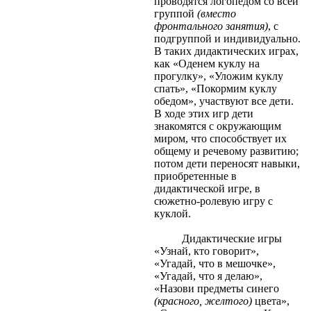
проводятся логопедом со всей
группой
(вместо
фронтального занятия)
, с
подгруппой и индивидуально.
В таких дидактических играх,
как «Оденем куклу на
прогулку», «Уложим куклу
спать», «Покормим куклу
обедом», участвуют все дети.
В ходе этих игр дети
знакомятся с окружающим
миром, что способствует их
общему и речевому развитию;
потом дети переносят навыки,
приобретенные в
дидактической игре, в
сюжетно-ролевую игру с
куклой.
Дидактические игры
«Узнай, кто говорит»,
«Угадай, что в мешочке»,
«Угадай, что я делаю»,
«Назови предметы синего
(красного, желтого)
цвета»,