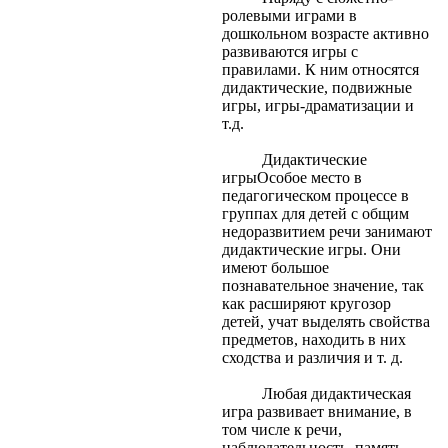
ролевыми играми в
дошкольном возрасте активно
развиваются игры с
правилами. К ним относятся
дидактические, подвижные
игры, игры-драматизации и
т.д.
Дидактические
игрыОсобое место в
педагогическом процессе в
группах для детей с общим
недоразвитием речи занимают
дидактические игры. Они
имеют большое
познавательное значение, так
как расширяют кругозор
детей, учат выделять свойства
предметов, находить в них
сходства и различия и т. д.
Любая дидактическая
игра развивает внимание, в
том числе к речи,
наблюдательность, память,