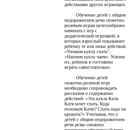
действиями других играющих.
Обучение детей с общим
недоразвитием речи сюжетно-
ролевым играм целесообразно
начинать с игр с
дидактической игрушкой, в
которых взрослый показывает
ребенку те или иные действия:
«Уложим куклу спать";
«Напоим куклу чаем». Усвоив
их, ребенок в состоянии
играть самостоятельно.
Обучение детей
сюжетно-ролевой игре
необходимо сопровождать
рассказом о содержании
действий: «Эта кукла Катя.
Катя хочет спать. Куда
положим Катю? Спать надо на
кровати?» Учитывая, что у
детей с общим недоразвитием
речи резко снижено
понимание обращенной речи,