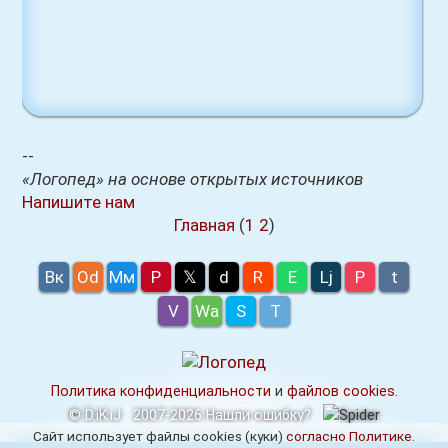
--
«Логопед» на основе открытых источников
Напишите нам
Главная
(
1
2
)
Вк
Оd
Мм
P
𝕏
d
R
E
Lj
P
t
V
Wa
S
T
Политика конфиденциальности
и
файлов cookies
.
© D.iK.iJ
2007-2026
Нашли ошибку?
Сайт использует файлы cookies (куки)
согласно Политике
.