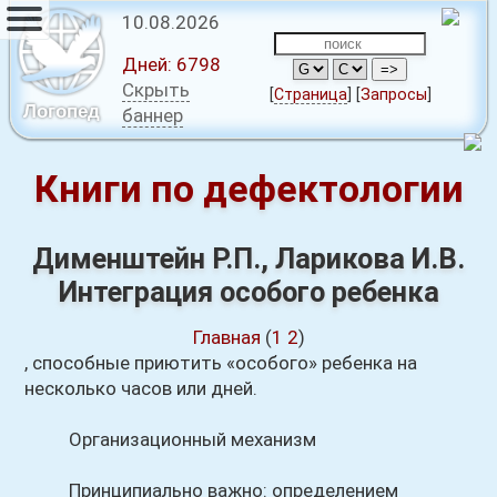
10.08.2026
Дней:
6798
Скрыть
[
Страница
]
[
Запросы
]
Логопед
баннер
Книги по дефектологии
Дименштейн Р.П., Ларикова И.В.
Интеграция особого ребенка
Главная
(
1
2
)
, способные приютить «особого» ребенка на
несколько часов или дней.
Организационный механизм
Принципиально важно: определением