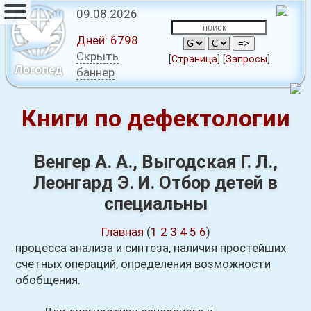
09.08.2026
Дней:
6798
Скрыть
[
Страница
]
[
Запросы
]
Логопед
баннер
Книги по дефектологии
Венгер А. А., Выгодская Г. Л.,
Леонгард Э. И. Отбор детей в
специальны
Главная
(
1
2
3
4
5
6
)
процесса анализа и синтеза, наличия простейших
счетных операций, определения возможности
обобщения.