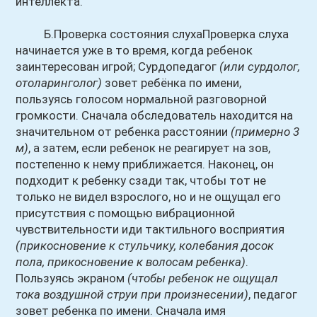
интеллекта.
Б.Проверка состояния слухаПроверка слуха
начинается уже в то время, когда ребенок
заинтересован игрой; Сурдопедагог
(или сурдолог,
отоларинголог)
зовет ребёнка по имени,
пользуясь голосом нормальной разговорной
громкости. Сначала обследователь находится на
значительном от ребенка расстоянии
(примерно 3
м)
, а затем, если ребенок не реагирует на зов,
постепенно к нему приближается. Наконец, он
подходит к ребенку сзади так, чтобы тот не
только не видел взрослого, но и не ощущал его
присутствия с помощью вибрационной
чувствительности иди тактильного восприятия
(прикосновение к стульчику, колебания досок
пола, прикосновение к волосам ребенка)
.
Пользуясь экраном
(чтобы ребенок не ощущал
тока воздушной струи при произнесении)
, педагог
зовет ребенка по имени. Сначала имя