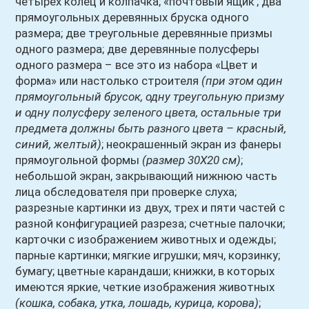
четырех колец и колпачка; «почтовый ящик'; два
прямоугольных деревянных бруска одного
размера; две треугольные деревянные призмы
одного размера; две деревянные полусферы
одного размера – все это из набора «Цвет и
форма» или настолько строителя
(при этом один
прямоугольный брусок, одну треугольную призму
и одну полусферу зеленого цвета, остальные три
предмета должны быть разного цвета – красный,
синий, желтый)
; неокрашенный экран из фанеры
прямоугольной формы
(размер 30Х20 см)
;
небольшой экран, закрывающий нижнюю часть
лица обследователя при проверке слуха;
разрезные картинки из двух, трех и пяти частей с
разной конфигурацией разреза; счетные палочки;
карточки с изображением животных и одежды;
парные картинки; мягкие игрушки; мяч, корзинку;
бумагу; цветные карандаши; книжки, в которых
имеются яркие, четкие изображения животных
(кошка, собака, утка, лошадь, курица, корова)
;