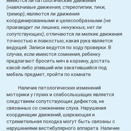
имеются ли патологические движения
(навязчивые движения, стереотипии, тики,
тремор)
; являются ли движения
координированными и целесообразными
(не
производит ли лишних, ненужных, нет ли
сопутствующих)
; отличаются ли мелкие движения
точностью и ловкостью; какая рука является
ведущей. Записи ведутся по ходу проверки. В
случае, если имеются сомнения, ребенку
предлагают бросить мяч в корзину, достать
какой-либо упавший или закатившийся под
мебель предмет, пройти по комнате.
Наличие патологических изменений
моторики у глухих и слабослышащих является
следствием сопутствующих дефектов, не
связанных со снижением слуха. Нарушения
координации движений, шаркающая и
стремительная походка могут быть связаны с
нарушениями вестибулярного аппарата. Наличие