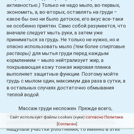
активностью.)
Только не надо мыло, во-первых,
экономить, а, во-вторых, оставлять на груди –
какое бы оно ни было детское, его вкус все-таки
не особенно приятен. Само собой разумеется, что
вначале следует мыть руки, а затем уже
приниматься за грудь. Не только не нужно, но и
опасно использовать мыло
(тем более спиртовые
растворы)
для мытья груди перед каждым
кормлением – мыло нейтрализует жир, а
покрывающая кожу тонкая жировая пленка
выполняет защитные функции. Поэтому мойте
грудь с мылом один, максимум два раза в сутки, а
в остальных случаях достаточно обмывания
теплой водой.
Массаж груди несложен. Прежде всего,
обратите внимание на то, что ткань железы
Сайт использует файлы cookies (куки)
согласно Политике
.
должна быть одинаковой плотности. Если вы
[
Согласен
]
нащупали участки уплотнения, то именно в этих