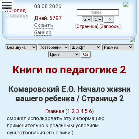
08.08.2026
Логопед
Дней:
6797
Скрыть
[
Страница
]
[
Запросы
]
баннер
Книги по педагогике 2
Комаровский Е.О. Начало жизни
вашего ребенка / Страница 2
Главная
(
1
2
3
4
5
6
)
сможет использовать эту информацию
применительно к реальным условиям
существования его семьи.)