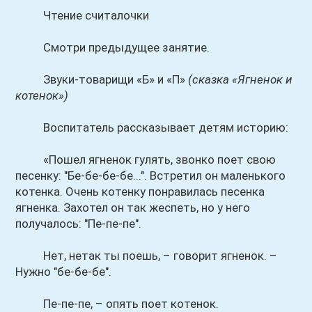
Чтение считалочки
Смотри предыдущее занятие.
Звуки-товарищи «Б» и «П»
(сказка «Ягненок и
котенок»)
Воспитатель рассказывает детям историю:
«Пошел ягненок гулять, звонко поет свою
песенку: "Бе-бе-бе-бе...". Встретил он маленького
котенка. Очень котенку понравилась песенка
ягненка. Захотел он так жеспеть, но у него
получалось: "Пе-пе-пе".
Нет, нетак ты поешь, – говорит ягненок. –
Нужно "бе-бе-бе".
Пе-пе-пе, – опять поет котенок.