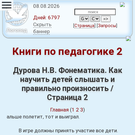
08.08.2026
Дней:
6797
Скрыть
[
Страница
]
[
Запросы
]
Логопед
баннер
Книги по педагогике 2
Дурова Н.В. Фонематика. Как
научить детей слышать и
правильно произносить /
Страница 2
Главная
(
1
2
3
)
альше полетит, тот и выиграл.
В игре должны принять участие все дети.