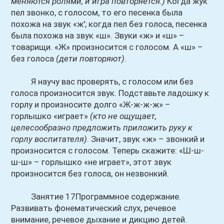
меняются ролями, и игра повторяется.)
Когда жук
пел звонко, с голосом, то его песенка была
похожа на звук «ж'; когда пел без голоса, песенка
была похожа на звук «ш». Звуки «ж» и «ш» –
товарищи. «Ж» произносится с голосом. А «ш» –
без голоса
(дети повторяют)
.
Я научу вас проверять, с голосом или без
голоса произносится звук. Подставьте ладошку к
горлу и произносите долго «Ж-ж-ж-ж» –
горлышко «играет»
(кто не ощущает,
целесообразно предложить приложить руку к
горлу воспитателя)
. Значит, звук «ж» – звонкий и
произносится с голосом. Теперь скажите: «Ш-ш-
ш-ш» – горлышко «не играет», этот звук
произносится без голоса, он незвонкий.
Занятие 17Программное содержание.
Развивать фонематический слух, речевое
внимание, речевое дыхание и дикцию детей.