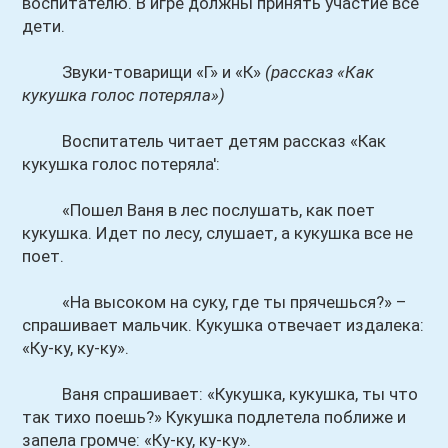
воспитателю. В игре должны принять участие все
дети.
Звуки-товарищи «Г» и «К»
(рассказ «Как
кукушка голос потеряла»)
Воспитатель читает детям рассказ «Как
кукушка голос потеряла':
«Пошел Ваня в лес послушать, как поет
кукушка. Идет по лесу, слушает, а кукушка все не
поет.
«На высоком на суку, где ты прячешься?» –
спрашивает мальчик. Кукушка отвечает издалека:
«Ку-ку, ку-ку».
Ваня спрашивает: «Кукушка, кукушка, ты что
так тихо поешь?» Кукушка подлетела поближе и
запела громче: «Ку-ку, ку-ку».