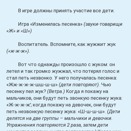
В игре должны принять участие все дети.
Игра «Изменилась песенка»
(звуки-товарищи
«Ж» и «Ш»)
Воспитатель. Вспомните, как жужжит жук
(«ж-ж-ж»)
.
Вот что однажды произошло с жуком: он
летел и так громко жужжал, что потерял голос и
стал петь незвонко. У него получалась песенка:
«Жж-ж-ж-ж-шш-ш-ш»
(дети повторяют)
. Чью
песенку пел жук?
(Ветра.)
Когда я покажу на
мальчиков, они будут петь звонкую песенку жука:
«Ж-ж-ж-ж'; когда покажу на девочек, они будут
петь незвонкую песенку жука: «Ш-ш-ш-ш».
(Дети
делятся на две группы – мальчики и девочки.
Упражнения повторяются 2 раза, затем дети