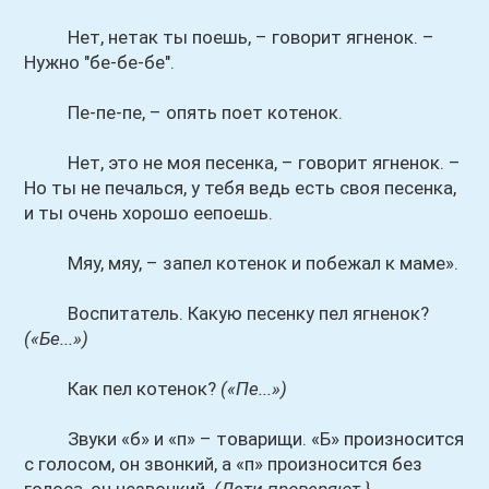
Нет, нетак ты поешь, – говорит ягненок. –
Нужно "бе-бе-бе".
Пе-пе-пе, – опять поет котенок.
Нет, это не моя песенка, – говорит ягненок. –
Но ты не печалься, у тебя ведь есть своя песенка,
и ты очень хорошо еепоешь.
Мяу, мяу, – запел котенок и побежал к маме».
Воспитатель. Какую песенку пел ягненок?
(«Бе...»)
Как пел котенок?
(«Пе...»)
Звуки «б» и «п» – товарищи. «Б» произносится
с голосом, он звонкий, а «п» произносится без