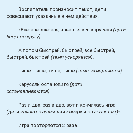
Воспитатель произносит текст, дети
совершают указанные в нем действия.
«Еле-еле, еле-еле, завертелись карусели
(дети
бегут по кругу)
.
А потом быстрей, быстрей, все быстрей,
быстрей, быстрей
(темп ускоряется)
.
Тише. Тише, тише, тише
(темп замедляется)
.
Карусель остановите
(дети
останавливаются)
.
Раз и два, раз и два, вот и кончилась игра
(дети качают руками вниз-вверх и опускают их)
».
Игра повторяется 2 раза.