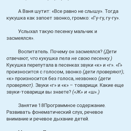
А Ваня шутит: «Все равно не слышу». Тогда
кукушка как запоет звонко, громко: «Гу-гу, гу-гу».
Услыхал такую песенку мальчик и
засмеялся».
Воспитатель. Почему он засмеялся?
(Дети
отвечают, что кукушка пела не свою песенку.)
Кукушка перепутала в песенках звуки «к» и «г». «Г»
произносится с голосом, звонко
(дети проверяют)
;
«к» произносится без голоса, незвонко
(дети
проверяют)
. Звуки «г» и «к» – товарищи. Какие еще
звуки-товарищи вы знаете?
(«Ж» и «ш».)
Занятие 18Программное содержание.
Развивать фонематический слух, речевое
внимание и речевое дыхание детей.