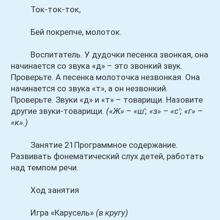
Ток-ток-ток,
Бей покрепче, молоток.
Воспитатель. У дудочки песенка звонкая, она
начинается со звука «д» – это звонкий звук.
Проверьте. А песенка молоточка незвонкая. Она
начинается со звука «т», а он незвонкий.
Проверьте. Звуки «д» и «т» – товарищи. Назовите
другие звуки-товарищи.
(«Ж» – «ш'; «з» – «с'; «г» –
«к».)
Занятие 21Программное содержание.
Развивать фонематический слух детей, работать
над темпом речи.
Ход занятия
Игра «Карусель»
(в кругу)