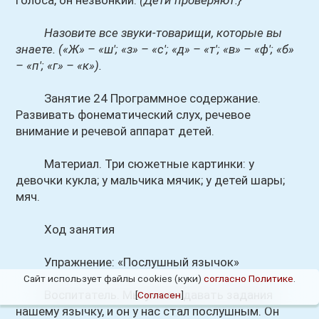
голоса, он незвонкий.
(Дети проверяют.}
Назовите все звуки-товарищи, которые вы
знаете.
(«Ж» – «ш'; «з» – «с'; «д» – «т'; «в» – «ф'; «б»
– «п'; «г» – «к»)
.
Занятие 24 Программное содержание.
Развивать фонематический слух, речевое
внимание и речевой аппарат детей.
Материал. Три сюжетные картинки: у
девочки кукла; у мальчика мячик; у детей шары;
мяч.
Ход занятия
Упражнение: «Послушный язычок»
Сайт использует файлы cookies (куки)
согласно Политике
.
Воспитатель. Мы умеем давать задания
[
Согласен
]
нашему язычку, и он у нас стал послушным. Он