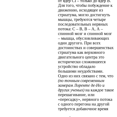
от ядер CI – только до ядер В.
Для того, чтобы побуждение к
движению, исходящее из
стриатума, могло достигнуть
мышцы, требуются четыре
последовательных нервных
потока: С – В, В – А, А –
спинной мозг и спинной мозг
– мышца, обусловливающих
один другого. При всех
достоинствах и совершенствах
стриатума как верховного
двигательного центра это
исторически сложившееся
устройство обладало
большими неудобствами.
Одно из них связано с тем, что
(по точным современным
замерам Лоренте де-Но и
других ученых)
на каждое такое
перешагивание, или
«пересадку», нервного потока
с одного перегона на другой
требуется добавочное время