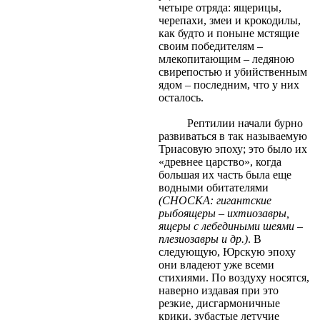
четыре отряда: ящерицы,
черепахи, змеи и крокодилы,
как будто и поныне мстящие
своим победителям –
млекопитающим – ледяною
свирепостью и убийственным
ядом – последним, что у них
осталось.
Рептилии начали бурно
развиваться в так называемую
Триасовую эпоху; это было их
«древнее царство», когда
большая их часть была еще
водными обитателями
(СНОСКА: гигантские
рыбоящеры – ихтиозавры,
ящеры с лебедиными шеями –
плезиозавры и др.)
. В
следующую, Юрскую эпоху
они владеют уже всеми
стихиями. По воздуху носятся,
наверно издавая при это
резкие, дисгармоничные
крики, зубастые летучие