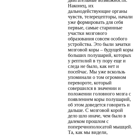
двигательные возможности.
Наконец, их
дальнодействующие органы
чувств, телерецепторы, начали
уже формировать для себя
первые, самые старинные
участки мозгового
образования совсем особого
устройства. Это были зачатки
мозговой коры – будущей коры
больших полушарий, которых
у рептилий в ту пору еще и
следа не было, как нет и
посейчас. Мы уже вскользь
упоминали о том огромном
перевороте, который
совершился в значении и
положении головного мозга с
появлением коры полушарий,
об этом доведется говорить и
дальше. С мозговой корой
дело шло иначе, чем было в
далеком прошлом с
поперечнополосатой мышцей.
Та, как мы видели,