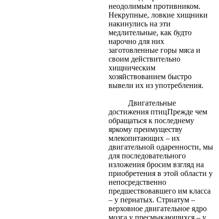
неодолимым противником.
Некрупные, ловкие хищники
накинулись на эти
медлительные, как будто
нарочно для них
заготовленные горы мяса и
своим действительно
хищническим
хозяйствованием быстро
вывели их из употребления.
Двигательные
достижения птицПрежде чем
обращаться к последнему
яркому преимуществу
млекопитающих – их
двигательной одаренности, мы
для последовательного
изложения бросим взгляд на
приобретения в этой области у
непосредственно
предшествовавшего им класса
– у пернатых. Стриатум –
верховное двигательное ядро
мозга у пресмыкающихся – у