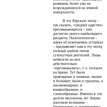
размеров, более уже не
возрождавшихся на земной
поверхности.
В эту Юрскую эпоху –
так сказать, «среднее царство»
пресмыкающихся – они
достигли своего наибольшего
расцвета. Палеонтология –
наука об ископаемых останках
– предъявляет нам в эту эпоху
полный альбом типов
сухопутных рептилий. Лишь
немногие из них
действительно
«пресмыкались», т. е. ползали
на брюхе. Тут были
травоядные и хищные, малые
и большие; были и грызуны, и
насекомоядные, и
кошкообразные, и
слонообразные. Именно в эти
долгие миллионы лет Землю
населяли великаны –
бронтозавры и атлантозавры,