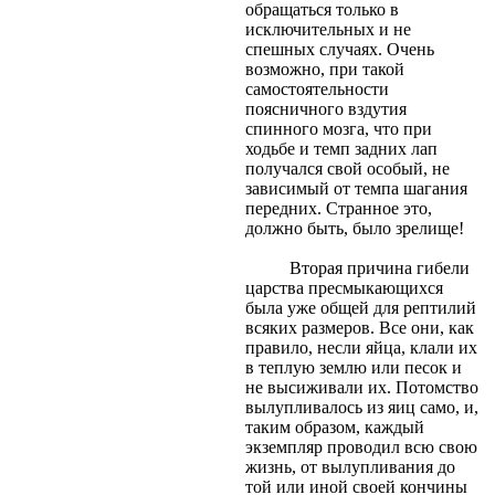
обращаться только в
исключительных и не
спешных случаях. Очень
возможно, при такой
самостоятельности
поясничного вздутия
спинного мозга, что при
ходьбе и темп задних лап
получался свой особый, не
зависимый от темпа шагания
передних. Странное это,
должно быть, было зрелище!
Вторая причина гибели
царства пресмыкающихся
была уже общей для рептилий
всяких размеров. Все они, как
правило, несли яйца, клали их
в теплую землю или песок и
не высиживали их. Потомство
вылупливалось из яиц само, и,
таким образом, каждый
экземпляр проводил всю свою
жизнь, от вылупливания до
той или иной своей кончины