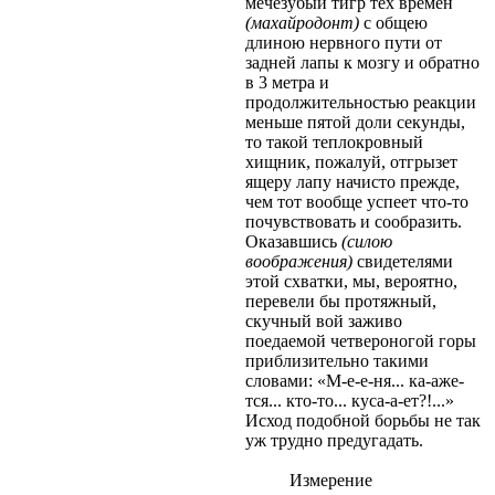
мечезубый тигр тех времен
(махайродонт)
с общею
длиною нервного пути от
задней лапы к мозгу и обратно
в 3 метра и
продолжительностью реакции
меньше пятой доли секунды,
то такой теплокровный
хищник, пожалуй, отгрызет
ящеру лапу начисто прежде,
чем тот вообще успеет что-то
почувствовать и сообразить.
Оказавшись
(силою
воображения)
свидетелями
этой схватки, мы, вероятно,
перевели бы протяжный,
скучный вой заживо
поедаемой четвероногой горы
приблизительно такими
словами: «М-е-е-ня... ка-аже-
тся... кто-то... куса-а-ет?!...»
Исход подобной борьбы не так
уж трудно предугадать.
Измерение