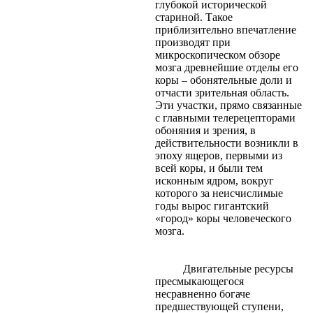
глубокой исторической
стариной. Такое
приблизительно впечатление
производят при
микроскопическом обзоре
мозга древнейшие отделы его
коры – обонятельные доли и
отчасти зрительная область.
Эти участки, прямо связанные
с главными телерецепторами
обоняния и зрения, в
действительности возникли в
эпоху ящеров, первыми из
всей коры, и были тем
исконным ядром, вокруг
которого за неисчислимые
годы вырос гигантский
«город» коры человеческого
мозга.
Двигательные ресурсы
пресмыкающегося
несравненно богаче
предшествующей ступени,