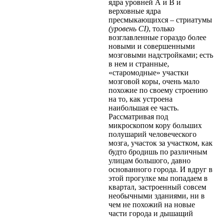
ядра уровней А и В и
верховные ядра
пресмыкающихся – стриатумы
(уровень CI)
, только
возглавленные гораздо более
новыми и совершенными
мозговыми надстройками; есть
в нем и странные,
«старомодные» участки
мозговой коры, очень мало
похожие по своему строению
на то, как устроена
наибольшая ее часть.
Рассматривая под
микроскопом кору больших
полушарий человеческого
мозга, участок за участком, как
будто бродишь по различным
улицам большого, давно
основанного города. И вдруг в
этой прогулке мы попадаем в
квартал, застроенный совсем
необычными зданиями, ни в
чем не похожий на новые
части города и дышащий