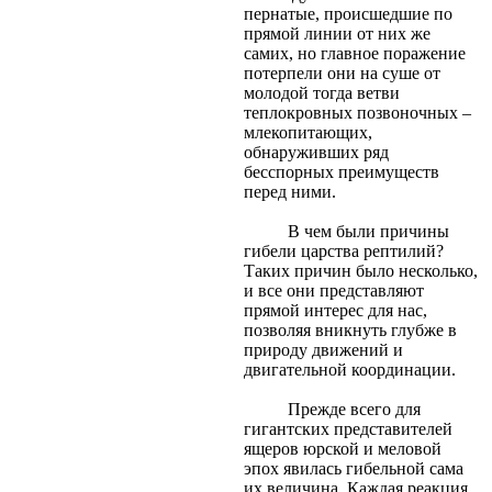
пернатые, происшедшие по
прямой линии от них же
самих, но главное поражение
потерпели они на суше от
молодой тогда ветви
теплокровных позвоночных –
млекопитающих,
обнаруживших ряд
бесспорных преимуществ
перед ними.
В чем были причины
гибели царства рептилий?
Таких причин было несколько,
и все они представляют
прямой интерес для нас,
позволяя вникнуть глубже в
природу движений и
двигательной координации.
Прежде всего для
гигантских представителей
ящеров юрской и меловой
эпох явилась гибельной сама
их величина. Каждая реакция