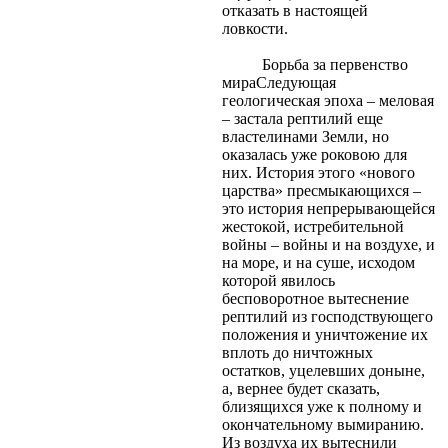
отказать в настоящей
ловкости.
Борьба за первенство
мираСледующая
геологическая эпоха – меловая
– застала рептилий еще
властелинами Земли, но
оказалась уже роковою для
них. История этого «нового
царства» пресмыкающихся –
это история непрерывающейся
жестокой, истребительной
войны – войны и на воздухе, и
на море, и на суше, исходом
которой явилось
бесповоротное вытеснение
рептилий из господствующего
положения и уничтожение их
вплоть до ничтожных
остатков, уцелевших доныне,
а, вернее будет сказать,
близящихся уже к полному и
окончательному вымиранию.
Из воздуха их вытеснили