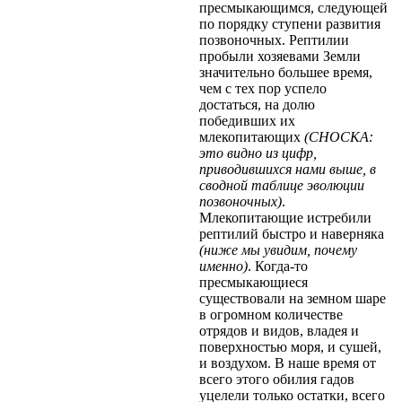
пресмыкающимся, следующей
по порядку ступени развития
позвоночных. Рептилии
пробыли хозяевами Земли
значительно большее время,
чем с тех пор успело
достаться, на долю
победивших их
млекопитающих
(СНОСКА:
это видно из цифр,
приводившихся нами выше, в
сводной таблице эволюции
позвоночных)
.
Млекопитающие истребили
рептилий быстро и наверняка
(ниже мы увидим, почему
именно)
. Когда-то
пресмыкающиеся
существовали на земном шаре
в огромном количестве
отрядов и видов, владея и
поверхностью моря, и сушей,
и воздухом. В наше время от
всего этого обилия гадов
уцелели только остатки, всего