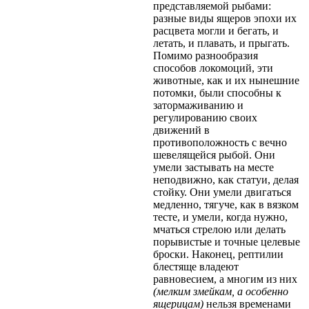
представляемой рыбами:
разные виды ящеров эпохи их
расцвета могли и бегать, и
летать, и плавать, и прыгать.
Помимо разнообразия
способов локомоций, эти
животные, как и их нынешние
потомки, были способны к
затормаживанию и
регулированию своих
движений в
противоположность с вечно
шевелящейся рыбой. Они
умели застывать на месте
неподвижно, как статуи, делая
стойку. Они умели двигаться
медленно, тягуче, как в вязком
тесте, и умели, когда нужно,
мчаться стрелою или делать
порывистые и точные целевые
броски. Наконец, рептилии
блестяще владеют
равновесием, а многим из них
(мелким змейкам, а особенно
ящерицам)
нельзя временами