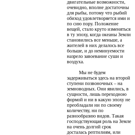
двигательные возможности,
очевидно, вполне достаточны
для рыбы, потому что рыбий
обиход удовлетворяется ими и
по сию пору. Положение
вещей, стало круто изменяться
в ту эпоху, когда океаны Земли
становились все меньше, а
жителей в них делалось все
больше, и до неминуемости
назрело завоевание суши и
воздуха.
Мы не будем
задерживаться здесь на второй
ступени позвоночных – на
земноводных. Они явились, в
сущности, лишь переходною
формой и ни в какую эпоху не
преобладали ни по своему
количеству, ни по
разнообразию видов. Такая
господствующая роль на Земле
на очень долгий срок
досталась рептилиям, или