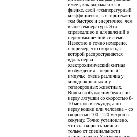
имеет, как выражаются в
физике, свой «температурный
коэффициент», т. е. протекает
тем быстрее и энергичнее, чем
выше температура. Это
справедливо и для явлений в
нервномышечной системе.
Известно и точно измерено,
например, что скорость, с
которой распространяется
вдоль нерва
электрохимический сигнал
возбуждения – нервный
импульс, очень различна у
холоднокровных и у
теплокровных животных.
Волна возбуждения бежит по
нерву лягушки со скоростью 8-
10 метров в секунду, а по
нерву кошки или человека – со
скоростью 100– 120 метров в
секунду. Точно установлено,
что эта скорость зависит
только от специальности
данного нерва
(двигательные