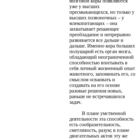
мозговой коры появляются
уже у высших
пресмыкающихся, но только у
высших позвоночных – у
млекопитающих – она
захватывает решающее
преобладание и непрерывно
развивается все дальше и
дальше. Именно кора больших
полушарий есть орган мозга,
обладающий неограниченной
способностью впитывать в
себя личный жизненный опыт
животного, запоминать его, со
смыслом осваивать и
создавать на его основе
разовые решения новых,
раньше не встречавшихся
задач.
В плане умственной
деятельности эта способность
есть сообразительность,
сметливость, разум; в плане
двигательных актов эту же