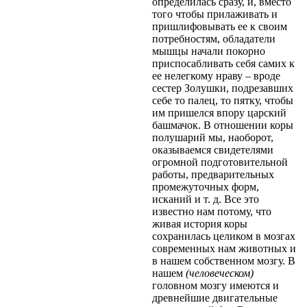
определилась сразу, и, вместо
того чтобы прилаживать и
пришлифовывать ее к своим
потребностям, обладатели
мышцы начали покорно
приспосабливать себя самих к
ее нелегкому нраву – вроде
сестер Золушки, подрезавших
себе то палец, то пятку, чтобы
им пришелся впору царский
башмачок. В отношении коры
полушарий мы, наоборот,
оказываемся свидетелями
огромной подготовительной
работы, предварительных
промежуточных форм,
исканий и т. д. Все это
известно нам потому, что
живая история коры
сохранилась целиком в мозгах
современных нам животных и
в нашем собственном мозгу. В
нашем
(человеческом)
головном мозгу имеются и
древнейшие двигательные