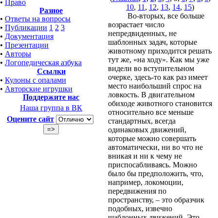
•
Право
10
,
11
,
12
,
13
,
14
,
15
)
Разное
Во-вторых, все больше
•
Ответы на вопросы
возрастает число
•
Публикации
1
2
3
непредвиденных, не
•
Документация
шаблонных задач, которые
•
Презентации
животному приходится решать
•
Авторы
тут же, «на ходу». Как мы уже
•
Логопедическая азбука
видели во вступительном
Ссылки
очерке, здесь-то как раз имеет
•
Кулоны с опалами
место наибольший спрос на
•
Авторские игрушки
ловкость. В двигательном
Поддержите нас
обиходе животного становится
Наша группа в ВК
относительно все меньше
Оцените сайт
стандартных, всегда
одинаковых движений,
которые можно совершать
автоматически, ни во что не
вникая и ни к чему не
приспосабливаясь. Можно
было бы предположить, что,
например, локомоции,
передвижения по
пространству, – это образчик
подобных, извечно
шаблонных движений. Это