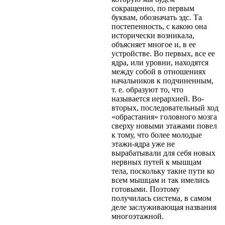
сокращенно, по первым
буквам, обозначать эдс. Та
постепенность, с какою она
исторически возникала,
объясняет многое и, в ее
устройстве. Во первых, все ее
ядра, или уровни, находятся
между собой в отношениях
начальников к подчиненным,
т. е. образуют то, что
называется иерархией. Во-
вторых, последовательный ход
«обрастания» головного мозга
сверху новыми этажами повел
к тому, что более молодые
этажи-ядра уже не
вырабатывали для себя новых
нервных путей к мышцам
тела, поскольку такие пути ко
всем мышцам и так имелись
готовыми. Поэтому
получилась система, в самом
деле заслуживающая названия
многоэтажной.