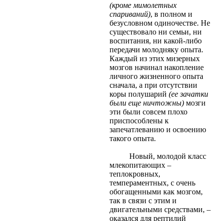
(кроме мимолетных
спариваний)
, в полном и
безусловном одиночестве. Не
существовало ни семьи, ни
воспитания, ни какой-либо
передачи молодняку опыта.
Каждый из этих мизерных
мозгов начинал накопление
личного жизненного опыта
сначала, а при отсутствии
коры полушарий
(ее зачатки
были еще ничтожны)
мозги
эти были совсем плохо
приспособлены к
запечатлеванию и освоению
такого опыта.
Новый, молодой класс
млекопитающих –
теплокровных,
темпераментных, с очень
обогащенными как мозгом,
так в связи с этим и
двигательными средствами, –
оказался для рептилий