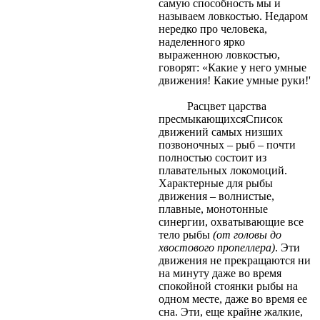
самую способность мы и
называем ловкостью. Недаром
нередко про человека,
наделенного ярко
выраженною ловкостью,
говорят: «Какие у него умные
движения! Какие умные руки!'
Расцвет царства
пресмыкающихсяСписок
движений самых низших
позвоночных – рыб – почти
полностью состоит из
плавательных локомоций.
Характерные для рыбы
движения – волнистые,
плавные, монотонные
синергии, охватывающие все
тело рыбы
(от головы до
хвостового пропеллера)
. Эти
движения не прекращаются ни
на минуту даже во время
спокойной стоянки рыбы на
одном месте, даже во время ее
сна. Эти, еще крайне жалкие,