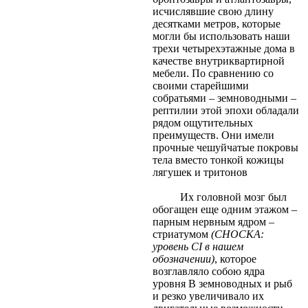
исчислявшие свою длину
десятками метров, которые
могли бы использовать наши
трехи четырехэтажные дома в
качестве внутриквартирной
мебели. По сравнению со
своими старейшими
собратьями – земноводными –
рептилии этой эпохи обладали
рядом ощутительных
преимуществ. Они имели
прочные чешуйчатые покровы
тела вместо тонкой кожицы
лягушек и тритонов
Их головной мозг был
обогащен еще одним этажом –
парным нервным ядром –
стриатумом
(СНОСКА:
уровень CI в нашем
обозначении)
, которое
возглавляло собою ядра
уровня В земноводных и рыб
и резко увеличивало их