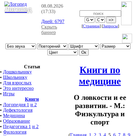
08.08.2026
Логопед
(17:33)
Дней:
6797
[
Страница
]
[
Запросы
]
Скрыть
баннер
Статьи
Книги по
•
Дошкольнику
•
Школьнику
медицине
•
Для взрослых
•
Это интересно
•
Игры
О ловкости и ее
Книги
развитии. - М.:
•
Логопедия 1
и 2
•
Дефектология
Физкультура и
•
Медицина
спорт
•
Образование
•
Педагогика 1
и 2
•
Филология
(
Главная
,
1
,
2
,
3
,
4
, 5,
6
,
7
,
8
,
9
,