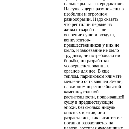
пальцекрылы – птеродактили.
На суше ящеры размножены в
изобилии и огромном
разнообразии. Надо сказать,
что рептилии первые из
живых тварей начали
освоение суши и воздуха,
конкурентов-
предшественников у них не
было, и завоевание не было
трудным, не потребовало ни
борьбы, ни разработки
усовершенствованных
органов для нее. В еще
теплом, парниковом климате
медленно остывавшей Земли,
на жирном перегное богатой
каменноугольной
растительности, покрывавшей
сушу в предшествующие
эпохи, без сколько-нибудь
опасных врагов, они
разрастались, как гигантские
поганки разрастаются на
навозе, достигая чудовищных