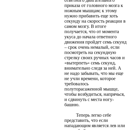
ответного двигательного
приказа от головного мозга к
ножным мышцам; к этому
нужно прибавить еще хоть
секунду на скорость реакции в
самом мозгу. В итоге
получается, что от момента
укуса до начала ответного
движения пройдет семь секунд
– срок очень немалый, если
посмотреть на секундную
стрелку своих ручных часов и
«вытерпеть» семь секунд,
внимательно следя за ней. А
не надо забывать, что мы еще
не учли времени, которое
требовалось
полуторасаженной мышце,
чтобы возбудиться, напрячься,
и сдвинуть с места ногу-
башню.
Теперь легко себе
представить, что если
нападающим является лев или