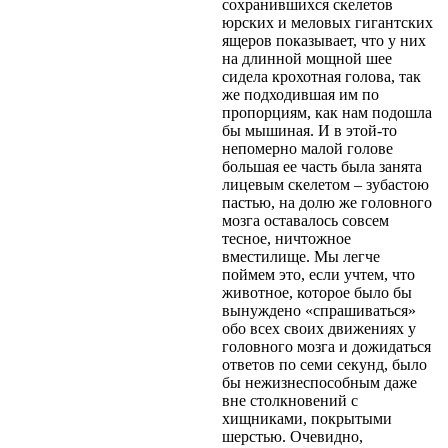
сохранившихся скелетов
юрских и меловых гигантских
ящеров показывает, что у них
на длинной мощной шее
сидела крохотная голова, так
же подходившая им по
пропорциям, как нам подошла
бы мышиная. И в этой-то
непомерно малой голове
большая ее часть была занята
лицевым скелетом – зубастою
пастью, на долю же головного
мозга оставалось совсем
тесное, ничтожное
вместилище. Мы легче
поймем это, если учтем, что
животное, которое было бы
вынуждено «спрашиваться»
обо всех своих движениях у
головного мозга и дожидаться
ответов по семи секунд, было
бы нежизнеспособным даже
вне столкновений с
хищниками, покрытыми
шерстью. Очевидно,