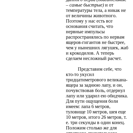
– самые быстрые)
и от
температуры тела, а никак не
от величины животного.
Поэтому у нас есть все
основания считать, что
нервные импульсы
распространялись по нервам
ящеров-гигантов не быстрее,
чем у нынешних лягушек, жаб
и крокодилов. А теперь
сделаем несложный расчет.
Представим себе, что
кто-то укусил
тридцатиметрового великана-
ящера за заднюю лапу, и он,
почувствовав боль, отдернул
лапу или ударил ею обидчика.
Для пути ощущения боли
имеем: лапа 6 метров,
туловище 10 метров, шея еще
10 метров, итого 26 метров, т.
е. три секунды в один конец.
Положим столько же для