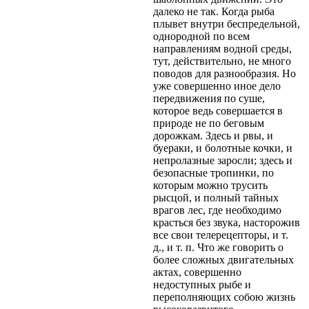
далеко не так. Когда рыба
плывет внутри беспредельной,
однородной по всем
направлениям водной среды,
тут, действительно, не много
поводов для разнообразия. Но
уже совершенно иное дело
передвижения по суше,
которое
ведь совершается в
природе не по беговым
дорожкам. Здесь и рвы, и
буераки, и болотные кочки, и
непролазные заросли; здесь и
безопасные тропинки, по
которым можно трусить
рысцой, и полный тайных
врагов лес, где необходимо
красться без звука, насторожив
все свои телерецепторы, и т.
д., и т. п. Что же говорить о
более сложных двигательных
актах, совершенно
недоступных рыбе и
переполняющих собою жизнь