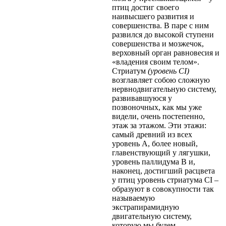
птиц достиг своего
наивысшего развития и
совершенства. В паре с ним
развился до высокой ступени
совершенства и мозжечок,
верховный орган равновесия и
«владения своим телом».
Стриатум
(уровень CI)
возглавляет собою сложную
нервнодвигательную систему,
развивавшуюся у
позвоночных, как мы уже
видели, очень постепенно,
этаж за этажом. Эти этажи:
самый древний из всех
уровень А, более новый,
главенствующий у лягушки,
уровень паллидума В и,
наконец, достигший расцвета
у птиц уровень стриатума CI –
образуют в совокупности так
называемую
экстрапирамидную
двигательную систему,
которую мы будем