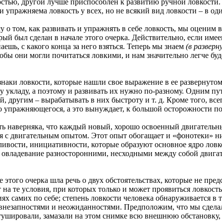
остью, другой лучше приспособлен к развитию
ручной ловкости.
 упражняема ловкость у всех, но не всякий вид ловкости – в од
ом, как развивать и упражнять в себе ловкость, мы оценим в 
рый был сделан в начале этого очерка. Действительно, если име
наешь, с какого конца за него взяться. Теперь мы знаем
(в разверн
обы они могли почитаться ловкими, и нам значительно легче буде
 ловкости, которые нашли свое выражение в ее развернутом 
 укладу, а поэтому и развивать их нужно по-разному. Одним пу
 другим – вырабатывать в них быстроту и т. д. Кроме того, все
 упражняющегося, а это вынуждает, к большой осторожности по
ерняка, что каждый новый, хорошо освоенный двигательный
я с двигательным опытом. Этот опыт обогащает и «фонотеки» н
ливости, инициативности, которые образуют основное ядро ловк
 овладевание разносторонними, несходными между собой двига
го очерка шла речь о двух обстоятельствах, которые не предс
на те условия, при которых только и может проявиться ловкость.
х самих по себе; степень ловкости человека обнаруживается в т
внезапностями и неожиданностями. Предположим, что мы сдела
етушировали, замазали на этом снимке всю внешнюю обстановку, 