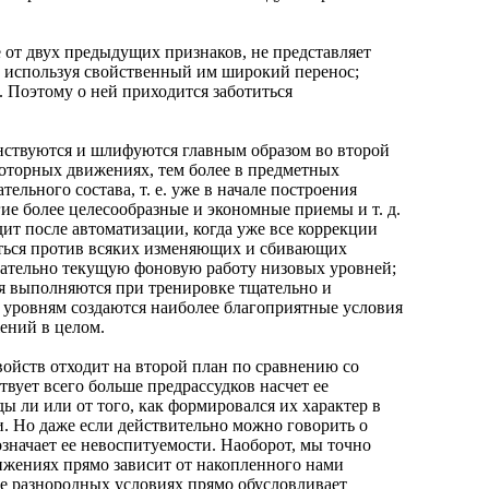
от двух предыдущих признаков, не представляет
, используя свойственный им широкий перенос;
 Поэтому о ней приходится заботиться
твуются и шлифуются главным образом во второй
моторных движениях, тем более в предметных
льного состава, т. е. уже в начале построения
ие более целесообразные и экономные приемы и т. д.
ит после автоматизации, когда уже все коррекции
яться против всяких изменяющих и сбивающих
знательно текущую фоновую работу низовых уровней;
ия выполняются при тренировке тщательно и
м уровням создаются наиболее благоприятные условия
ений в целом.
йств отходит на второй план по сравнению со
вует всего больше предрассудков насчет ее
ы ли или от того, как формировался их характер в
. Но даже если действительно можно говорить о
значает ее невоспитуемости. Наоборот, мы точно
вижениях прямо зависит от накопленного нами
ее разнородных условиях прямо обусловливает