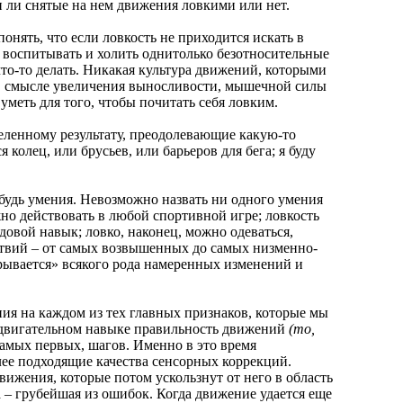
и ли снятые на нем движения ловкими или нет.
нять, что если ловкость не приходится искать в
м воспитывать и холить однитолько безотносительные
то-то делать. Никакая культура движений, которыми
ты в смысле увеличения выносливости, мышечной силы
 уметь для того, чтобы почитать себя ловким.
енному результату, преодолевающие какую-то
колец, или брусьев, или барьеров для бега; я буду
дь умения. Невозможно назвать ни одного умения
жно действовать в любой спортивной игре; ловкость
овой навык; ловко, наконец, можно одеваться,
ействий – от самых возвышенных до самых низменно-
рывается» всякого рода намеренных изменений и
я на каждом из тех главных признаков, которые мы
м двигательном навыке правильность движений
(то,
самых первых, шагов. Именно в это время
лее подходящие качества сенсорных коррекций.
ижения, которые потом ускользнут от него в область
а – грубейшая из ошибок. Когда движение удается еще