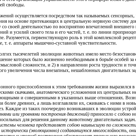
ей свободы.
 осуществляется посредством так называемых сенсорных, кор
ия на основе притекающих в центральную нервную систему дон
у со своей деятельностью по восприятию впечатлений внешнего
ний и усилий своего тела и его частей, т. е. по линии пропри
е. Разумеется, первенствующую роль в этой комплексной реце
е, т. е. аппараты мышечно-суставной чувствительности.
 тысячелетий эволюции животных имело место безостановоч
ешение которых было жизненно необходимым в борьбе особей за 
смысловой сложности, и 2) в направлении роста трудности и точ
ого увеличения числа внезапных, нешаблонных двигательных за
о приспособления к этим требованиям жизни выразился в ца
ескими скачками, анатомического усложнения их центральных н
е мощными и совершенными в указанных выше отношениях. Возни
ли более древних, а лишь возглавляли их, сживаясь с ними в но
з. Каждое из таких поочередно возникавших в эволюции устрой
внями или уровнями построения движений)
приносило с собою но
посильных для решения данному животному двигательных задач
системы человека представляет собою наивысшую по сложности
ю исторически
(эволюционно)
создававшуюся многослойность, они
зрастных уровней построения обеспечивает правильную реализац