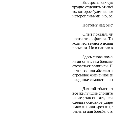
Быстрота, как существ
трудно отделить от св
то, которое будет вып
неторопливыми, но, без
Поэтому над быстрото
Опыт показал, что мо
почти что рефлекса. Т
количественного повыш
времени. Но в направл
Здесь снова поможет 
нами опыт, тем больше
отозваться реакцией. 
начнется или абсолютно
огромное жизненное зн
поединке самолетов и т
Для той «быстроты ре
все же лучшие спринте
играет, так сказать, п
сделать основное ударе
«мямли» или «рохли», 
рецепта для борьбы с 