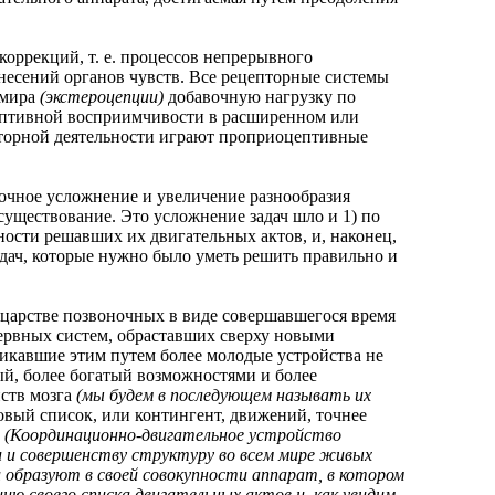
рекций, т. е. процессов непрерывного
есений органов чувств. Все рецепторные системы
 мира
(экстероцепции)
добавочную нагрузку по
оцептивной восприимчивости в расширенном или
пторной деятельности играют проприоцептивные
ное усложнение и увеличение разнообразия
существование. Это усложнение задач шло и 1) по
ности решавших их двигательных актов, и, наконец,
дач, которые нужно было уметь решить правильно и
рстве позвоночных в виде совершавшегося время
ервных систем, обраставших сверху новыми
кавшие этим путем более молодые устройства не
вый, более богатый возможностями и более
ств мозга
(мы будем в последующем называть их
вый список, или контингент, движений, точнее
.
(Координационно-двигательное устройство
 и совершенству структуру во всем мире живых
 образуют в своей совокупности аппарат, в котором
ию своего списка двигательных актов и, как увидим