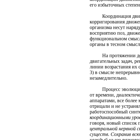
его избыточных степен
Координация движений
корригирования движен
организма несут наряд
восприятию поз, движе
функциональном смысл
органы в тесном смысл
На протяжении долгих
двигательных задач, р
линии возрастания их 
3) в смысле непрерывн
незамедлительно.
Процесс эволюционног
от времени, диалектич
аппаратами, все боле
отрицали и не устраня
работоспособный синте
координационными уро
говоря, новый список 
центральной нервной 
существ. Сохранив вс
каждый из его разново