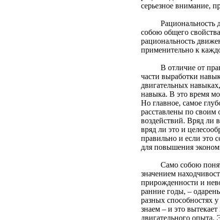
серьезное внимание, п
Рациональность движе
собою общего свойства
рациональность движен
применительно к кажд
В отличие от правиль
части выработки навык
двигательных навыках,
навыка. В это время м
Но главное, самое глу
расставлены по своим
воздействий. Вряд ли 
вряд ли это и целесоо
правильно и если это 
для повышения экономи
Само собою понятно, 
значением находчивости
прирожденности и нево
ранние годы, – одарен
разных способностях у
знаем – и это вытекае
двигательного опыта. 