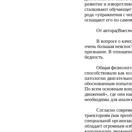
развитие и изворотлив
сталкивают обучающего
рода «упражнения с не
оснащают его по самом
От автора
(Вмест
В вопросе о качестве 
очень большая неяснос
признание. В отношени
бедность.
Общая физиология и п
способствовали как и
патологии двигательно
обоснованным попытать
По всем основным вопр
движений», где они на
необходимы для анализа
Согласно современны
траекториям
(как прео
специальной организац
обладает огромным из
координации движений 