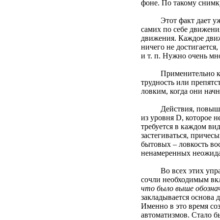
фоне. По такому снимк
Этот факт дает уже оч
самих по себе движени
движения. Каждое движ
ничего не достигается,
и т. п. Нужно очень мн
Применительно к теле
трудность или препятст
ловким, когда они начн
Действия, повышающие
из уровня D, которое 
требуется в каждом ви
застегиваться, причес
бытовых – ловкость во
ненамеренных неожида
Во всех этих упражне
сочли необходимым вкл
что было выше обознач
закладывается основа 
Именно в это время со
автоматизмов. Стало б