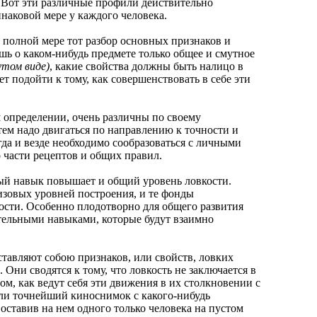
 Вот эти различные профили действительно
инаковой мере у каждого человека.
полной мере тот разбор основных признаков и
ешь о каком-нибудь предмете только общее и смутное
утом виде)
, какие свойства должны быть налицо в
т подойти к тому, как совершенствовать в себе эти
определении, очень различны по своему
тем надо двигаться по направлению к точности и
гда и везде необходимо сообразоваться с личными
 части рецептов и общих правил.
 навык повышает и общий уровень ловкости.
изовых уровней построения, и те фонды
ости. Особенно плодотворно для общего развития
тельными навыками, которые будут взаимно
тавляют собою признаков, или свойств, ловких
 Они сводятся к тому, что ловкость не заключается в
ом, как ведут себя эти движения в их столкновении с
ли точнейший киноснимок с какого-нибудь
оставив на нем одного только человека на пустом