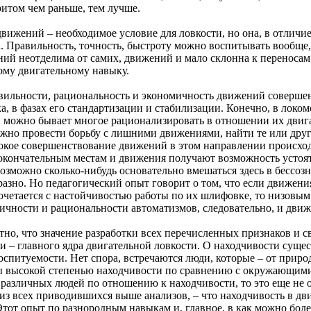
ритом чем раньше, тем лучше.
ний – необходимое условие для ловкости, но она, в отличие 
. Правильность, точность, быстроту можно воспитывать вообще
ий неотделима от самих, движений и мало склонна к переносам.
ому двигательному навыку.
ности, рациональность и экономичность движений совершенс
а, в фазах его стандартизации и стабилизации. Конечно, в локо
 можно бывает многое рационализировать в отношении их двигате
ожно провести борьбу с лишними движениями, найти те или друг
бокое совершенствование движений в этом направлении происход
 окончательным местам и движения получают возможность усто
возможно сколько-нибудь основательно вмешаться здесь в бессо
бразно. Но педагогический опыт говорит о том, что если движен
сочетается с настойчивостью работы по их шлифовке, то низовы
чности и рациональности автоматизмов, следовательно, и движ
что значение разработки всех перечисленных признаков и сво
 – главного ядра двигательной ловкости. О находчивости сущест
спитуемости. Нет спора, встречаются люди, которые – от природ
ы высокой степенью находчивости по сравнению с окружающими
 различных людей по отношению к находчивости, то это еще не о
т из всех приводившихся выше анализов, – что находчивость в д
Этот опыт по разнородным навыкам и, главное, в как можно бол