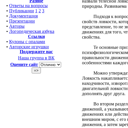
Разное
назвали телесной ловк
•
Ответы на вопросы
природны. Развиваема и
•
Публикации
1
2
3
•
Документация
Подходя к вопросу о т
•
Презентации
свойств ловкости, кото
•
Авторы
представление, то не з
•
Логопедическая азбука
движениях для того, чт
Ссылки
свойства.
•
Кулоны с опалами
•
Авторские игрушки
Те основные признаки
Поддержите нас
психофизиологическому
правильности движений,
Наша группа в ВК
особенностями каждого
Оцените сайт
Можно утверждать нав
Ловкость накапливаетс
находчивости, изворот
двигательной ловкости
дополнять друг друга.
Во втором разделе это
движений, а указывают 
движениях или действия
внешним миром, с его 
движения, а затем зар