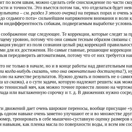
щит по всем швам, можно сделать себе снисхождение по части ско
сти и точности. Это въестся потом так, что отделаться будет н
зультата – см. раздел 3 этого очерка)
на первых порах и очень з
до седьмого пота» сильнейшим напряжением внимания и воли к ре
им индифферентность собакам, подвергаемым выработке условн
ражение еще следующее. Те коррекции, которые следят за пр
ущему уровню, потому что они самым тесным образом связаны с
зация уводит из поля сознания целый ряд коррекций правильност
ми для их достижения. Но самые главные, решающие коррекции э
льзя передоверить автоматизмам, потому что от них требуется н
е только в начале, но и в конце работы над двигательным навы
и когда-нибудь сказать, что она окончательно достигнута?)
, 
олю на качестве результатов. Нужно думать и помнить не о сам
 из сказки)
, а о сути задачи, которую надлежит решить: как мо
 теннисный мяч, как можно точнее провести линию на чертеже, 
лада или выглаженную сорочку и т. д. В движениях нужно сосред
вижений дает очень широкие переносы, вообще присущие «
дь одном навыке очень заметно улучшают ее и во множестве дру
омер, тренировать в себе мышечно-суставную оценку размеров и 
 навыкам, как пленка масла по поверхности воды, и всем им со