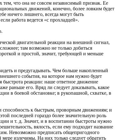
тем, что она не совсем независимый признак. Ее
рациональных движений, конечно, более ловким будет
ебе ничего лишнего, всегда могут быть
если работа ведется «с прохладцей».
.
еской двигательной реакции на внешний сигнал,
сложнее; там возможно не только добиться
ороткой и простой, значит, требующей и меньше
идеть и предугадывать. Чем больше накопленный
 внешнего события, на которое нам нужно будет
я быстрота реакции: наше ответное движение
аже раньше его. Вряд ли следует доказывать, какое
ии в боевой обстановке; в рукопашной, схватке, в
и способность к быстрым, проворным движениям; и
этой последней гораздо более значительную роль
кции и т. д. Значит, и в воспитании быстроты нужно
решительность, вялость, если ему подходит название
овким. Невозможно предписать общепригодного
й мере излечимы. На них только следует обратить