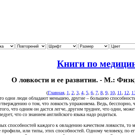
Книги по медици
О ловкости и ее развитии. - М.: Физ
(
Главная
,
1
,
2
,
3
,
4
,
5
,
6
,
7
,
8
,
9
,
10
,
11
,
12
,
1
дни люди обладают меньшею, другие – большею способностью 
тверждению о том, что ловкость упражняема. Ведь, бесспорно, ч
того, что одним он дастся легче, другим труднее, что одни, мож
ледует, что со знанием английского языка надо родиться.
способностей каждого к овладению качеством ловкости, то мы 
профили, или типы, этих способностей. Одному человеку, по его 