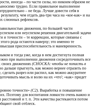
рости, иногда – по части силы, но никоим образом не
евыносимо трудно. Если правильное выполнение
атруднительно – не беда. Лучше довести себя в
зультату, чем отдать два-три часа на «кое-как» и на
ых слюнных рефлексов.
авильностью движения, по большей части
 успехом или неуспехом решения двигательной задачи
и и точности – те коррекции, которые связаны с
того рода остаются наверху; это именно те
аивысшая приспособительность и маневренность.
ком и тогда уже, когда в нем достигнута полная
нужно при выполнении движения сосредоточивать все
их своих движениях
(СНОСКА: чтобы не попасть в
жно дальше прыгнуть, как можно вернее отразить по
сделать разрез или распил, как можно аккуратнее
оточивать мысль и волю на их «что'; «как» придет
уровню точности»
(С2)
. Выработка и повышение
гих. Поэтому для воспитания ловкости очень важно и
расстояний и т. п. Эти качества растекаются потом
общают свой отблеск.