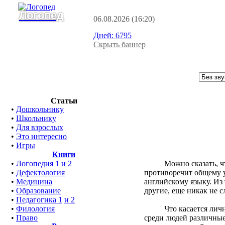
Логопед
06.08.2026
(16:20)
Дней:
6795
Скрыть баннер
Статьи
•
Дошкольнику
•
Школьнику
•
Для взрослых
•
Это интересно
•
Игры
Книги
Можно сказать, что о
•
Логопедия 1
и 2
противоречит общему у
•
Дефектология
английскому языку. Из 
•
Медицина
другие, еще никак не с
•
Образование
•
Педагогика 1
и 2
Что касается личных 
•
Филология
среди людей различные 
•
Право