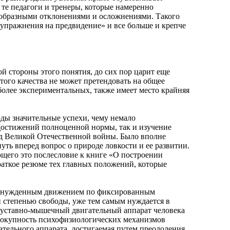
те педагоги и тренеры, которые намеренно
ообразными отклонениями и осложнениями. Такого
упражнения на предвидение» и все больше и крепче
 стороны этого понятия, до сих пор царит еще
того качества не может претендовать на общее
олее экспериментальных, также имеет место крайняя
ы значительные успехи, чему немало
достижений полноценной нормы, так и изучение
од Великой Отечественной войны. Было вполне
ь вперед вопрос о природе ловкости и ее развитии.
щего это послесловие к книге «О построении
краткое резюме тех главных положений, которые
ынужденным движением по фиксированным
ой степенью свободы, уже тем самым нуждается в
суставно-мышечный двигательный аппарат человека
вокупность психофизиологических механизмов
тельного аппарата, достигаемая путем преодоления