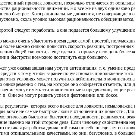
енный признак ловкости, несколько отличается от остальных 
ойства рациональности движений. Но все же из двух одинаково 
олнено быстрее. Хотя рациональные движения, не содержащие в с
условно, сколь угодно высокая рациональность обесценивается, 
й следует поработать, а она поддается большому улучшению
жно очень убыстрить время даже самой простой, полумеханич
ем более можно сильно повысить скорость реакций, построенных 
ения общей скорости, а еще сделать в придачу всю цепь более к
ении быстроты возможно достигнуть еще большего.
уже оказывавшая нам услуги антеципация, т. е. умение предв
 средств к тому, чтобы заранее почувствовать приближение того
При этих условиях может получиться действительно молниеносна
 одновременно с тем, на которое оно собирается ответить, или д
ачение могут иметь эти молниеносные и предвосхищающие реакц
. п. Они же могут решить успех в фехтовании или боксе.
зультата», которая всего важнее для ловкости, немаловажна 
ры вовсе не самые быстрые люди в отношении их ловкости. Для 
сихологическая быстрота: быстрота находчивости, решимости, реа
ние именно на этой стороне дела.
Если человеку свойственна не
то никакая разработка движений сама по себе не сделает его л
этими отрицательными качествами, но они, безусловно, в большо