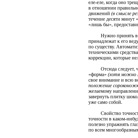
еле-еле, когда оно тре
в отношении правильно
движений
(в смысле ре
течение десяти минут «
«лишь бы», предостав
Нужно принять в сооб
принадлежат к его вед
по существу. Автомати
техническими средства
коррекции, которые не
Отсюда следует, что н
«форма»
(хотя можно л
свое внимание и всю в
положение сороконожки
желаемому направлению
завернуть плитку шоко
уже само собой.
Свойство точности д
точности в каком-нибу
полезно упражнять глаз
по всем многообразным