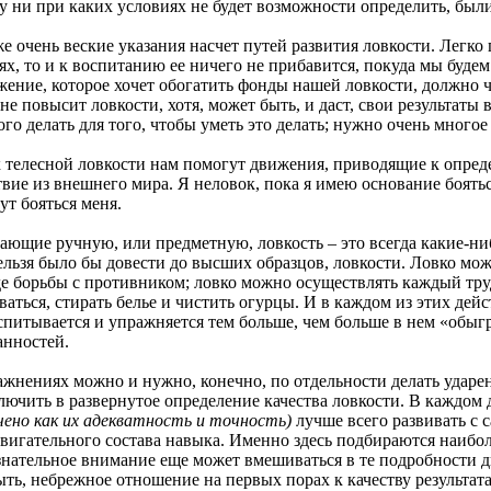
у ни при каких условиях не будет возможности определить, был
ень веские указания насчет путей развития ловкости. Легко по
ях, то и к воспитанию ее ничего не прибавится, покуда мы буде
ение, которое хочет обогатить фонды нашей ловкости, должно ч
 не повысит ловкости, хотя, может быть, и даст, свои результа
ого делать для того, чтобы уметь это делать; нужно очень многое
сной ловкости нам помогут движения, приводящие к определ
вие из внешнего мира. Я неловок, пока я имею основание бояться 
ут бояться меня.
 ручную, или предметную, ловкость – это всегда какие-нибу
нельзя было бы довести до высших образцов, ловкости. Ловко мо
де борьбы с противником; ловко можно осуществлять каждый труд
ываться, стирать белье и чистить огурцы. И в каждом из этих д
спитывается и упражняется тем больше, чем больше в нем «обыг
нностей.
ниях можно и нужно, конечно, по отдельности делать ударени
ючить в развернутое определение качества ловкости. В каждо
ено как их адекватность и точность)
лучше всего развивать с 
двигательного состава навыка. Именно здесь подбираются наибо
знательное внимание еще может вмешиваться в те подробности дв
ыть, небрежное отношение на первых порах к качеству результат