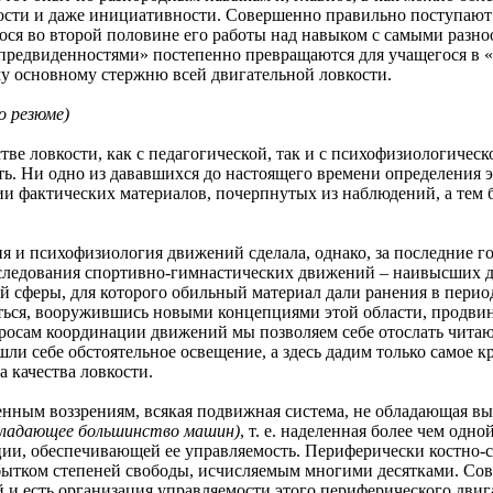
ости и даже инициативности. Совершенно правильно поступают 
ся во второй половине его работы над навыком с самыми разн
предвиденностями» постепенно превращаются для учащегося в «
у основному стержню всей двигательной ловкости.
о резюме)
ловкости, как с педагогической, так и с психофизиологической
ть. Ни одно из дававшихся до настоящего времени определения э
и фактических материалов, почерпнутых из наблюдений, а тем б
сихофизиология движений сделала, однако, за последние год
сследования спортивно-гимнастических движений – наивысших 
й сферы, для которого обильный материал дали ранения в пери
ся, вооружившись новыми концепциями этой области, продвинут
осам координации движений мы позволяем себе отослать читаю
шли себе обстоятельное освещение, а здесь дадим только самое 
 качества ловкости.
м воззрениям, всякая подвижная система, не обладающая в
бладающее большинство машин)
, т. е. наделенная более чем одн
ии, обеспечивающей ее управляемость. Периферически костно-
бытком степеней свободы, исчисляемым многими десятками. Со
и есть организация управляемости этого периферического двига