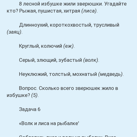
8 лесной избушке жили зверюшки. Угадайте
кто? Рыжая, пушистая, хитрая
(лиса)
.
Длинноухий, короткохвостый, трусливый
(заяц)
.
Круглый, колючий
(еж)
.
Серый, злющий, зубастый
(волк)
.
Неуклюжий, толстый, мохнатый
(медведь)
.
Вопрос. Сколько всего зверюшек жило в
избушке?
(5)
.
Задача 6
«Волк и лиса на рыбалке'