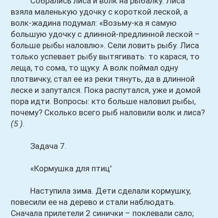
Собрались лиса и волк на рыбалку. Лиса
взяла маленькую удочку с короткой леской, а
волк-жадина подумал: «Возьму-ка я самую
большую удочку с длинной-предлинной леской –
больше рыбы наловлю». Сели ловить рыбу. Лиса
только успевает рыбу вытягивать: то карася, то
леща, то сома, то щуку. А волк поймал одну
плотвичку, стал ее из реки тянуть, да в длинной
леске и запутался. Пока распутался, уже и домой
пора идти. Вопросы: кто больше наловил рыбы,
почему? Сколько всего рыб наловили волк и лиса?
(5 )
.
Задача 7.
«Кормушка для птиц'
Наступила зима. Дети сделали кормушку,
повесили ее на дерево и стали наблюдать.
Сначала прилетели 2 синички – поклевали сало;