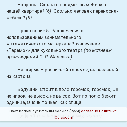
Вопросы. Сколько предметов мебели в
нашей квартире?
(6)
. Сколько человек переносили
мебель?
(9)
.
Приложение 5. Развлечения с
использованием занимательного
математического материалаРазвлечение
«Теремок» для кукольного театра
(по мотивам
произведений С. Я. Маршака)
На ширме – расписной теремок, вырезанный
из картона.
Ведущий. Стоит в поле теремок, теремок, Он
не низок, не высок, не высок, Вот по полю бежит
единица, Очень тонкая, как спица.
Сайт использует файлы cookies (куки)
согласно Политике
.
Цифра 1
(подбегает к теремку, стучит)
.
[
Согласен
]