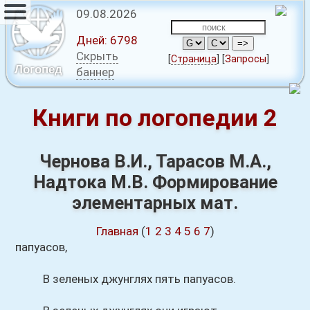
09.08.2026
Дней:
6798
Скрыть
[
Страница
]
[
Запросы
]
Логопед
баннер
Книги по логопедии 2
Чернова В.И., Тарасов М.А.,
Надтока М.В. Формирование
элементарных мат.
Главная
(
1
2
3
4
5
6
7
)
папуасов,
В зеленых джунглях пять папуасов.