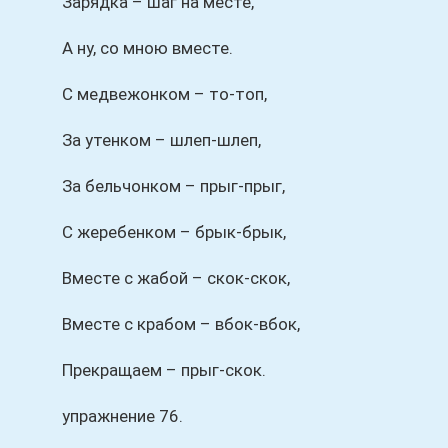
Зарядка – шаг на месте,
А ну, со мною вместе.
С медвежонком – то-топ,
За утенком – шлеп-шлеп,
За бельчонком – прыг-прыг,
С жеребенком – брык-брык,
Вместе с жабой – скок-скок,
Вместе с крабом – вбок-вбок,
Прекращаем – прыг-скок.
упражнение 76.