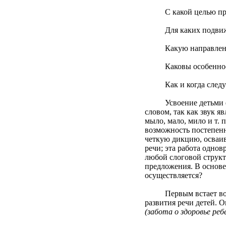
С какой целью прово
Для каких подвижных
Какую направленност
Каковы особенности 
Как и когда следует
Усвоение детьми фоне
словом, так как звук 
мыло, мало, мило и т.
возможность постепенн
четкую дикцию, осваив
речи; эта работа одно
любой слоговой струк
предложения. В основе 
осуществляется?
Первым встает вопрос,
развития речи детей. 
(забота о здоровье реб