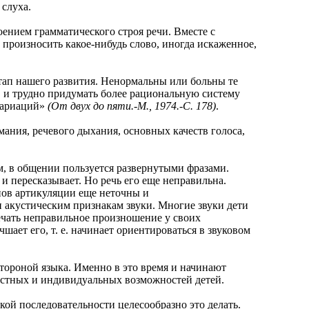
слуха.
нием грамматического строя речи. Вместе с
 произносить какое-нибудь слово, иногда искаженное,
ап нашего развития. Ненормальны или больны те
, и трудно придумать более рациональную систему
вариаций»
(От двух до пяти.-М., 1974.-С. 178)
.
ния, речевого дыхания, основных качеств голоса,
 в общении пользуется развернутыми фразами.
и пересказывает. Но речь его еще неправильна.
нов артикуляции еще неточны и
 акустическим признакам звуки. Многие звуки дети
мечать неправильное произношение у своих
ает его, т. е. начинает ориентироваться в звуковом
роной языка. Именно в это время и начинают
растных и индивидуальных возможностей детей.
ой последовательности целесообразно это делать.