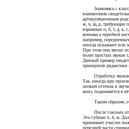
Знакомясь с классифи
взаимосвязи свидетель
артикуляционным родств
ж, ч, щ, р, требующие 
взрывные п, б, т, д, к,
кончика и передней час
например, переднеязыч
иногда искажают или з
При этом они звучат 
более простых звуков т
Данный пример свидете
принципов дидактики –
Отработку звуков начи
Так, иногда при произ
низкий оттенок и звуч
вниз, поднимается к нё
Таким образом, отраб
После гласных отрабат
Это губные п, б, м. Да
принимает участие ни
передней части спинки