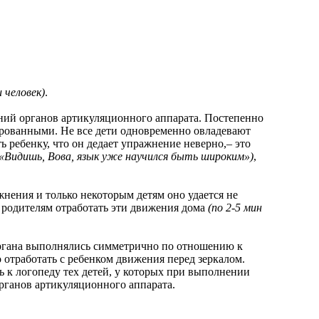
 человек)
.
 органов артикуляционного аппарата. Постепенно
ированными. Не все дети одновременно овладевают
ребенку, что он дедает упражнение неверно,– это
(«Видишь, Вова, язык уже научился быть широким»)
,
ения и только некоторым детям оно удается не
 родителям отработать эти движения дома
(по 2-5 мин
гана выполнялись симметрично по отношению к
 отработать с ребенком движения перед зеркалом.
ть к логопеду тех детей, у которых при выполнении
рганов артикуляционного аппарата.