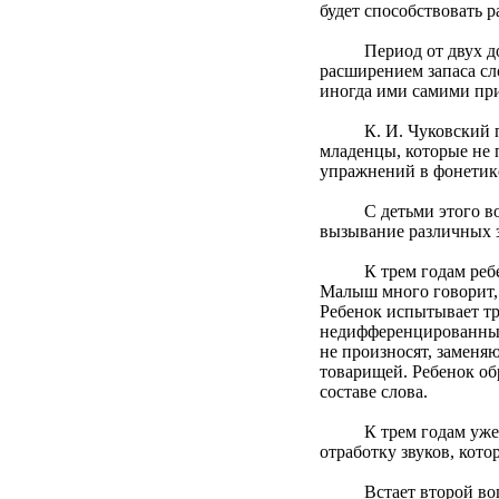
будет способствовать 
Период от двух до тре
расширением запаса сло
иногда ими самими прид
К. И. Чуковский писа
младенцы, которые не 
упражнений в фонетик
С детьми этого возрас
вызывание различных з
К трем годам ребенок
Малыш много говорит, л
Ребенок испытывает тр
недифференцированны, 
не произносят, заменя
товарищей. Ребенок об
составе слова.
К трем годам уже име
отработку звуков, кот
Встает второй вопрос: