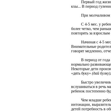
Первый год жизни игра
кхы... В период гуления 
При молчаливом уходе 
С 4-5 мес. у ребенка 
более четко, чем раньше
повторять за взрослым 
Начиная с 4-5 мес. с 
Внимательные родители
говорят медленно, отч
В период от года до д
нормально развивающег
Некоторые дети произн
«дять буку»
(дай булку)
Быстро увеличивающий
вслушиваться в речь м
ребенок постепенно буд
Чем младше ребенок, 
интонации, выразитель
детей потребность в о