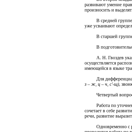
развивают умение пра
произносить и выделять
В средней группе после
уже усваивают определ
В старшей группе отраб
В подготовительной 
А. Н. Гвоздев указыва
осуществляется распоз
имеющейся в языке тр
Для дифференциации з
з – ж, ц – ч, с'-щ)
, звон
Четвертый вопрос: ка
Работа по уточнению 
сочетает в себе разви
речи, развитие выразит
Одновременно с реше
проводится работа по 