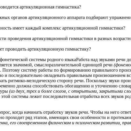
дится артикуляционная гимнастика?
 органов артикуляционного аппарата подбирают упражнения
ь имеет каждый комплекс артикуляционной гимнастики?
проведения артикуляционной гимнастики в разных возрастн
 проводить артикуляционную гимнастику?
тической системы родного языкаРабота над звуками речи долж
является значимой, смыслоразличительной единицей речи
(фонемо
 п. Поэтому систему работы по формированию правильного произн
о и последовательно овладевать правильным произношением все
ать ритмико-мелодическую сторону речи. Поскольку звуки произн
временно должна способствовать обогащению и уточнению слова
туры
(из двух, трех и более слогов, с открытыми, закрытыми сло
этой системы лежит последовательная отработка всех звуков род
 когда начинать отработку звуков речи. Чтобы на него ответи
Оно проходит ряд этапов, имеющих свои особенности и протека
енка, его своевременном физическом и психическом развитии, пр