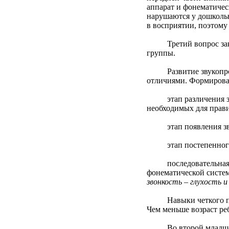
аппарат и фонематичес
нарушаются у дошкольник
в восприятии, поэтому 
Третий вопрос заключ
группы.
Развитие звукопроизн
отличиями. Формирован
этап различения звук
необходимых для прави
этап появления звука
этап постепенного ов
последовательная раб
фонематической систем
звонкость – глухость и 
Навыки четкого произн
Чем меньше возраст ре
Во второй младшей груп