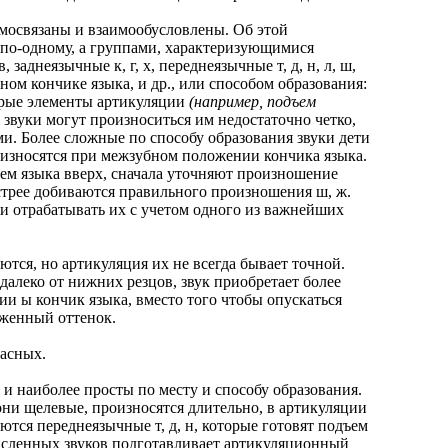
освязаны и взаимообусловлены. Об этой
е по-одному, а группами, характеризующимися
заднеязычные к, г, х, переднеязычные т, д, н, л, ш,
нном кончике языка, и др., или способом образования:
которые элементы артикуляции
(например, подъем
я звуки могут произноситься им недостаточно четко,
и. Более сложные по способу образования звуки дети
износятся при межзубном положении кончика языка.
дъем языка вверх, сначала уточняют произношение
ыстрее добиваются правильного произношения ш, ж.
и отрабатывать их с учетом одного из важнейших
тся, но артикуляция их не всегда бывает точной.
далеко от нижних резцов, звук приобретает более
ии ы кончик языка, вместо того чтобы опускаться
каженный оттенок.
асных.
 наиболее просты по месту и способу образования.
 они щелевые, произносятся длительно, в артикуляции
аются переднеязычные т, д, н, которые готовят подъем
ечисленных звуков подготавливает артикуляционный