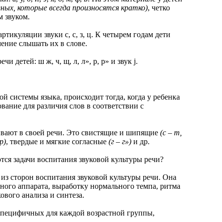
вных, которые всегда произносятся кратко)
, четко
м звуком.
тикуляции звуки с, с, з, ц. К четырем годам дети
ение слышать их в слове.
тей: ш ж, ч, щ, л, л», р, р» и звук j.
системы языка, происходит тогда, когда у ребенка
ание для различия слов в соответствии с
ают в своей речи. Это свистящие и шипящие
(с – т,
р)
, твердые и мягкие согласные
(г – г»)
и др.
я задачи воспитания звуковой культуры речи?
 сторон воспитания звуковой культуры речи. Она
нного аппарата, выработку нормального темпа, ритма
ового анализа и синтеза.
ецифичных для каждой возрастной группы,