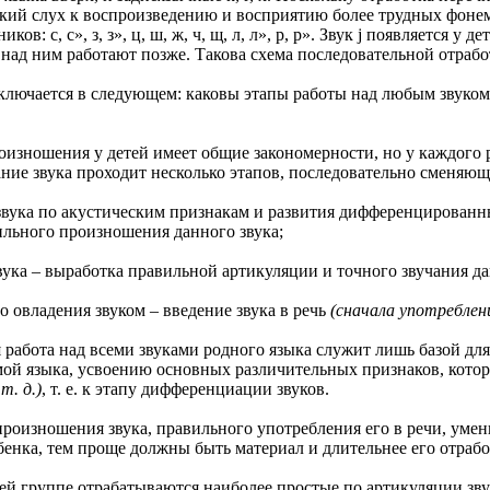
кий слух к воспроизведению и восприятию более трудных фонем
ов: с, с», з, з», ц, ш, ж, ч, щ, л, л», р, р». Звук j появляется у
над ним работают позже. Такова схема последовательной отработ
ается в следующем: каковы этапы работы над любым звуком, и
ошения у детей имеет общие закономерности, но у каждого р
ие звука проходит несколько этапов, последовательно сменяющи
а по акустическим признакам и развития дифференцированны
льного произношения данного звука;
 – выработка правильной артикуляции и точного звучания дан
ладения звуком – введение звука в речь
(сначала употреблени
ота над всеми звуками родного языка служит лишь базой для 
ой языка, усвоению основных различительных признаков, кото
т. д.)
, т. е. к этапу дифференциации звуков.
ошения звука, правильного употребления его в речи, умение 
бенка, тем проще должны быть материал и длительнее его отрабо
пе отрабатываются наиболее простые по артикуляции звуки: а, у