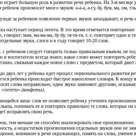
ет большую роль в развитии речи ребенка. На 3-м месяце у мла
ребенок произносит много звуков: а-а-а, а-гу, бу, бум, ма, ом, тль
за ребенком появление первых звуков запаздывает, и речь на
наступает период лепета. В это время отмечается повторение о
, говорит: мам, ма-ма-ма, бу-бу, тя-тя-тя, т. е. повторяет одни и
отдельные звуки, слоги и к году говорит 10-20 слов.
ребенком следует говорить только правильным языком, не подд
 и воспитатели всегда знают, какое слово может повторить ребе
етливо, связывая каждое новое слово с предметом, который дают
вух лет у ребенка идет процесс первоначального развития ре
ося ребенка происходит быстрое накопление словаря. К концу вт
осят слова неправильно, одни звуки заменяют другими, искажаю
, «титети»
(конфеты)
.
ся запас слов не позволяет ребенку уточнять произношение 
алыша, понимать ее и повторять правильно те слова, которые он
ет исправлять свою речь.
тем меньше он способен анализировать свое произношение. Д
ность, а недостатков произношения отдельных звуков они не за
бщении, внимание к речи окружающих, память на слова, умение 