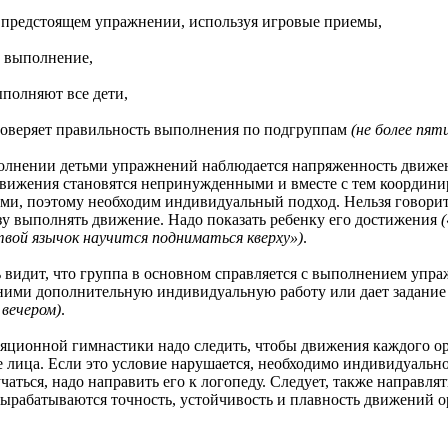
редстоящем упражнении, используя игровые приемы,
выполнение,
лняют все дети,
еряет правильность выполнения по подгруппам
(не более пяти
нии детьми упражнений наблюдается напряженность движений
движения становятся непринужденными и вместе с тем координ
и, поэтому необходим индивидуальный подход. Нельзя говорить 
зу выполнять движение. Надо показать ребенку его достижения
твой язычок научится подниматься кверху»)
.
ит, что группа в основном справляется с выполнением упражн
 ними дополнительную индивидуальную работу или дает задание
 вечером)
.
нной гимнастики надо следить, чтобы движения каждого ор
е лица. Если это условие нарушается, необходимо индивидуально
чаться, надо направить его к логопеду. Следует, также направля
ырабатываются точность, устойчивость и плавность движений о