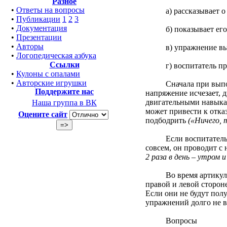
Разное
•
Ответы на вопросы
а) рассказывает о п
•
Публикации
1
2
3
•
Документация
б) показывает его 
•
Презентации
•
Авторы
в) упражнение выпо
•
Логопедическая азбука
Ссылки
г) воспитатель пров
•
Кулоны с опалами
•
Авторские игрушки
Сначала при выполне
Поддержите нас
напряжение исчезает, 
двигательными навыкам
Наша группа в ВК
может привести к отка
Оцените сайт
подбодрить
(«Ничего, 
Если воспитатель вид
совсем, он проводит с
2 раза в день – утром и
Во время артикуляцио
правой и левой сторон
Если они не будут полу
упражнений долго не в
Вопросы