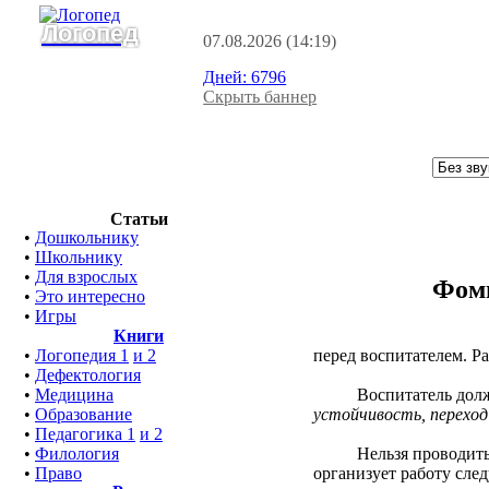
Логопед
07.08.2026
(14:19)
Дней:
6796
Скрыть баннер
Статьи
•
Дошкольнику
•
Школьнику
•
Для взрослых
Фоми
•
Это интересно
•
Игры
Книги
перед воспитателем. Р
•
Логопедия 1
и 2
•
Дефектология
Воспитатель должен 
•
Медицина
устойчивость, переход
•
Образование
•
Педагогика 1
и 2
Нельзя проводить арт
•
Филология
организует работу сле
•
Право