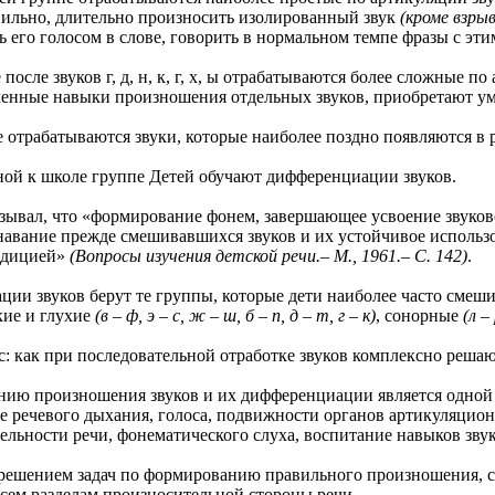
вильно, длительно произносить изолированный звук
(кроме взры
 его голосом в слове, говорить в нормальном темпе фразы с эти
 звуков г, д, н, к, г, х, ы отрабатываются более сложные по ар
енные навыки произношения отдельных звуков, приобретают ум
атываются звуки, которые наиболее поздно появляются в речи де
к школе группе Детей обучают дифференциации звуков.
л, что «формирование фонем, завершающее усвоение звуковой 
навание прежде смешивавшихся звуков и их устойчивое использов
адицией»
(Вопросы изучения детской речи.– М., 1961.– С. 142)
.
вуков берут те группы, которые дети наиболее часто смешив
кие и глухие
(в – ф, э – с, ж – ш, б – п, д – т, г – к)
, сонорные
(л – 
к при последовательной отработке звуков комплексно решаютс
произношения звуков и их дифференциации является одной из
тие речевого дыхания, голоса, подвижности органов артикуляцио
ельности речи, фонематического слуха, воспитание навыков звук
нием задач по формированию правильного произношения, сп
всем разделам произносительной стороны речи.