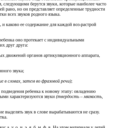
, следующими берутся звуки, которые наиболее часто
 детей рано, но он представляет определенные трудности
ки всех звуков родного языка.
 каково ее содержание для каждой воз-растрой
ебенка оно протекает с индивидуальными
х друг друга:
х движений органов артикуляционного аппарата,
ного звука;
е в словах, затем во фразовой речи)
;
подведения ребенка к новому этапу: овладению
рыми характеризуются звуки
(твердость – мягкость,
выделять звук в слове вырабатываются не сразу.
тка.
, о, и, э, я, б, м, ф, в. На этом материале у детей