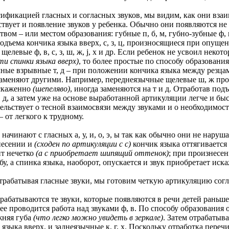
кацией гласных и согласных звуков, мы видим, как они взаим
ствует и появление звуков у ребенка. Обычно они появляются н
ом – или местом образования: губные п, б, м, губно-зубные ф, в, 
подъема кончика языка вверх, с, з, ц, произносящиеся при опуще
 г, щелевые ф, в, с, з, ш, ж, j, х и др. Если ребенок не усвоил не
ти спинки языка вверх)
, то более простые по способу образовани
ные взрывные т, д – при положении кончика языка между резцам
аменяют другими. Например, переднеязычные щелевые ш, ж про
искаженно
(шепеляво)
, иногда заменяются на т и д. Отработав по
, д, а затем уже на основе выработанной артикуляции легче и б
льствует о тесной взаимосвязи между звуками и о необходимост
 от легкого к трудному.
нают с гласных а, у, и, о, э, ы так как обычно они не нарушаю
несении и
(сходен по артикуляции с с)
кончик языка оттягивается 
ит нечетко
(а с приобретает шипящий оттенок)
; при произнесен
бу, а спинка языка, наоборот, опускается и звук приобретает ис
атывая гласные звуки, мы готовим четкую артикуляцию согл
ываются те звуки, которые появляются в речи детей раньше и
лее проводится работа над звуками ф, в. По способу образования
жняя губа
(что легко можно увидеть в зеркале)
. Затем отрабатыв
 языка вверх, и заднеязычные к, г, х. Поскольку отработка пер