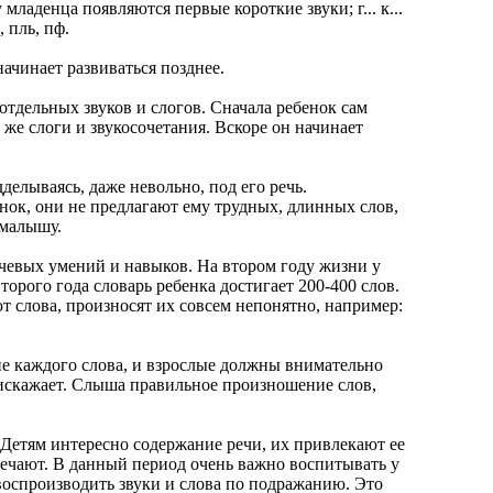
денца появляются первые короткие звуки; г... к...
, пль, пф.
чинает развиваться позднее.
тдельных звуков и слогов. Сначала ребенок сам
 те же слоги и звукосочетания. Вскоре он начинает
елываясь, даже невольно, под его речь.
нок, они не предлагают ему трудных, длинных слов,
 малышу.
чевых умений и навыков. На втором году жизни у
орого года словарь ребенка достигает 200-400 слов.
т слова, произносят их совсем непонятно, например:
каждого слова, и взрослые должны внимательно
 искажает. Слыша правильное произношение слов,
етям интересно содержание речи, их привлекают ее
мечают. В данный период очень важно воспитывать у
воспроизводить звуки и слова по подражанию. Это