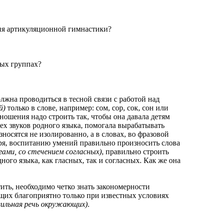
 артикуляционной гимнастики?
ых группах?
на проводиться в тесной связи с работой над
й)
только в слове, например: сом, сор, сок, сон или
ошения надо строить так, чтобы она давала детям
х звуков родного языка, помогала вырабатывать
осятся не изолированно, а в словах, во фразовой
ря, воспитанию умений правильно произносить слова
гами, со стечением согласных)
, правильно строить
ного языка, как гласных, так и согласных. Как же она
ть, необходимо четко знать закономерности
ющих благоприятно только при известных условиях
авильная речь окружающих)
.