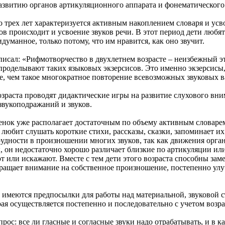
развитию органов артикуляционного аппарата и фонематического 
х лет характеризуется активным накоплением словаря и усвое
в происходит и усвоение звуков речи. В этот период дети любят
уманное, только потому, что им нравится, как оно звучит.
л: «Рифмотворчество в двухлетнем возрасте – неизбежный эт
проделывают таких языковых экзерсисов. Это именно экзерсисы
е, чем такое многократное повторение всевозможных звуковых 
та проводят дидактические игры на развитие слухового внима
вукоподражаний и звуков.
 уже располагает достаточным по объему активным словарем,
юбит слушать короткие стихи, рассказы, сказки, запоминает их 
удности в произношении многих звуков, так как движения орга
он недостаточно хорошо различает близкие по артикуляции или
ют или искажают. Вместе с тем дети этого возраста способны за
ращает внимание на собственное произношение, постепенно улучш
ются предпосылки для работы над материальной, звуковой сто
орая осуществляется постепенно и последовательно с учетом воз
 все ли гласные и согласные звуки надо отрабатывать, и в как