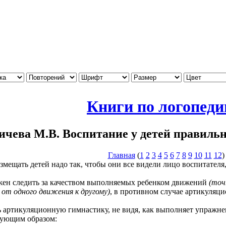
Книги по логопеди
чева М.В. Воспитание у детей правиль
Главная
(
1
2
3
4
5
6
7
8
9
10
11
12
)
азмещать детей надо так, чтобы они все видели лицо воспитател
следить за качеством выполняемых ребенком движений
(точ
 от одного движения к другому)
, в противном случае артикуляци
икуляционную гимнастику, не видя, как выполняет упражнен
дующим образом: