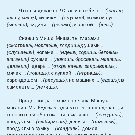
Что ты делаешь? Скажи о себе. Я ...
(шагаю,
дышу, машу)
; музыку ...
(слушаю)
; ложкой суп ...
(мешаю)
; задачи ...
(решаю)
; иголкой ...
(шью)
.
Скажи о Мише. Миша, ты глазами ...
(смотришь, моргаешь, глядишь)
; ушами ...
(слушаешь)
; ногами ...
(идешь, ходишь, бегаешь,
шагаешь)
руками ...
(ловишь, бросаешь, машешь,
делаешь)
; дверь ...
(открываешь, закрываешь)
;
мячик ...
(ловишь)
; с куклой ...
(играешь)
;
карандашом ...
(рисуешь)
; на машине ...
(едешь)
; в
самолете ...
(летишь)
.
Представь, что мама послала Машу в
магазин. Мы будем угадывать, что она делает, и
говорить ей об этом. Ты в магазин ...
(заходишь)
,
продукты ...
(выбираешь)
, деньги ...
(платишь)
,
продукты в сумку ...
(кладешь)
, домой ...