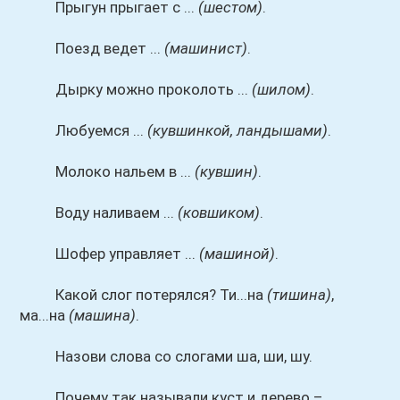
Прыгун прыгает с ...
(шестом)
.
Поезд ведет ...
(машинист)
.
Дырку можно проколоть ...
(шилом)
.
Любуемся ...
(кувшинкой, ландышами)
.
Молоко нальем в ...
(кувшин)
.
Воду наливаем ...
(ковшиком)
.
Шофер управляет ...
(машиной)
.
Какой слог потерялся? Ти...на
(тишина)
,
ма...на
(машина)
.
Назови слова со слогами ша, ши, шу.
Почему так называли куст и дерево –