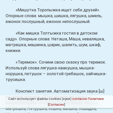
«Мишутка Торопыжка ищет себе друзей».
Опорные слова: мышка, шишка, лягушка, шмель,
ежонок послушный, ежонок непослушный.
«Как мишка Топтыжка гостил в детском
саду». Опорные слова: Наташа, Маша, неваляшка,
матрешка, машинка, шарик, шалить, шум, шкаф,
книжки.
«Теремок». Сочини свою сказку про теремок.
Используй слова лягушка-квакушка, мышка-
норушка, петушок – золотой гребешок, зайчишка-
трусишка.
Конспект занятия. Автоматизация звука [ш]
на основ сюжета «День рождения куклы
Сайт использует файлы cookies (куки)
согласно Политике
.
Маши'Материал: игрушки
(кукла Маша, Мишка,
[
Согласен
]
Матрешка, Петрушка, кошка, мышка, лошадка,