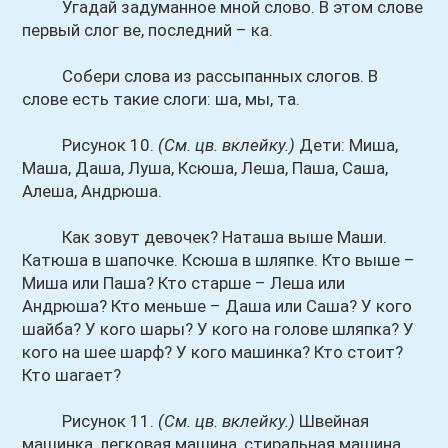
Угадай задуманное мной слово. В этом слове
первый слог ве, последний – ка.
Собери слова из рассыпанных слогов. В
слове есть такие слоги: ша, мы, та.
Рисунок 10.
(См. цв. вклейку.)
Дети: Миша,
Маша, Даша, Луша, Ксюша, Леша, Паша, Саша,
Алеша, Андрюша.
Как зовут девочек? Наташа выше Маши.
Катюша в шапочке. Ксюша в шляпке. Кто выше –
Миша или Паша? Кто старше – Леша или
Андрюша? Кто меньше – Даша или Саша? У кого
шайба? У кого шары? У кого на голове шляпка? У
кого на шее шарф? У кого машинка? Кто стоит?
Кто шагает?
Рисунок 11.
(См. цв. вклейку.)
Швейная
машинка, легковая машина, стиральная машина.