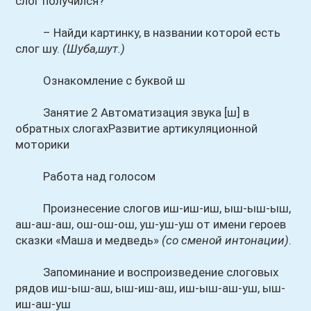
слог получился?
– Найди картинку, в названии которой есть
слог шу.
(Шуба,шут.)
Ознакомление с буквой ш
Занятие 2 Автоматизация звука [ш] в
обратных слогахРазвитие артикуляционной
моторики
Работа над голосом
Произнесение слогов иш-иш-иш, ыш-ыш-ыш,
аш-аш-аш, ош-ош-ош, уш-уш-уш от имени героев
сказки «Маша и медведь»
(со сменой интонации)
.
Запоминание и воспроизведение слоговых
рядов иш-ыш-аш, ыш-иш-аш, иш-ыш-аш-уш, ыш-
иш-аш-уш