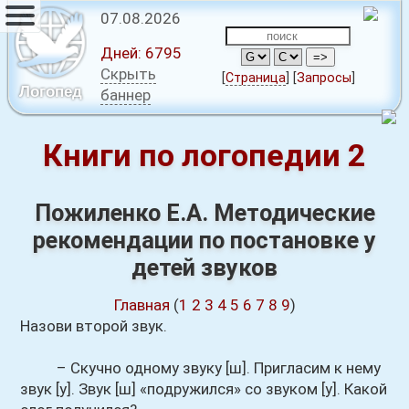
07.08.2026
Дней:
6795
Скрыть
[
Страница
]
[
Запросы
]
Логопед
баннер
Книги по логопедии 2
Пожиленко Е.А. Методические
рекомендации по постановке у
детей звуков
Главная
(
1
2
3
4
5
6
7
8
9
)
Назови второй звук.
– Скучно одному звуку [ш]. Пригласим к нему
звук [у]. Звук [ш] «подружился» со звуком [у]. Какой