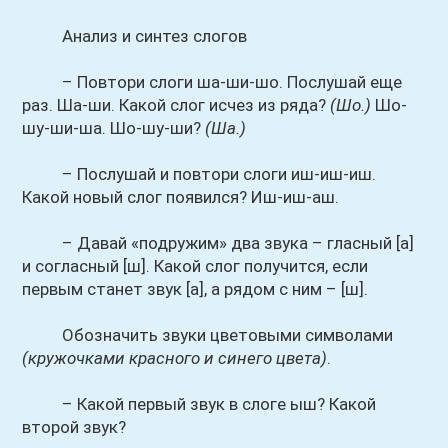
Анализ и синтез слогов
– Повтори слоги ша-ши-шо. Послушай еще
раз. Ша-ши. Какой слог исчез из ряда?
(Шо.)
Шо-
шу-ши-ша. Шо-шу-ши?
(Ша.)
– Послушай и повтори слоги иш-иш-иш.
Какой новый слог появился? Иш-иш-аш.
– Давай «подружим» два звука – гласный [а]
и согласный [ш]. Какой слог получится, если
первым станет звук [а], а рядом с ним – [ш].
Обозначить звуки цветовыми символами
(кружочками красного и синего цвета)
.
– Какой первый звук в слоге ыш? Какой
второй звук?