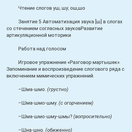
Чтение слогов уш, шу; ош,шо
Занятие 5 Автоматизация звука [ш] в слогах
со стечением согласных звуковРазвитие
артикуляционной моторики
Работа над голосом
Игровое упражнение «Разговор мартышек».
Запоминание и воспроизведение слогового ряда с
включением мимических упражнений.
–Шма-шмо.
(грустно)
–Шма-шмо-шму.
(с огорчением)
–Шма-шмо-шму-шмы?
(вопросительно)
–Шна-шно.
(обиженно)