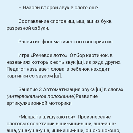
– Назови второй звук в слоге ош?
Составление слогов иш, ыш, аш из букв
разрезной азбуки.
Развитие фонематического восприятия
Игра «Речевое лото». Отбор картинок, в
названиях которых есть звук [ш], из ряда других.
Педагог называет слова, а ребенок находит
картинки со звуком [ш].
Занятие 3 Автоматизация звука [ш] в слогах
(интервокальное положение)
Развитие
артикуляционной моторики
«Мышата шушукаются». Произнесение
слоговых сочетаний ыши-ыши-ыши, аша-аша-
аша, уша-уша-уша, иши-иши-иши, ошо-ошо-ошо,