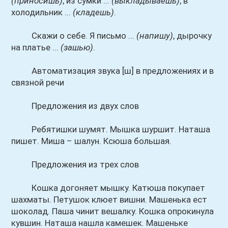
(приносишь)
, из сумки ...
(выкладываешь)
, в
холодильник ...
(кладешь)
.
Скажи о себе. Я письмо ...
(напишу)
, дырочку
на платье ...
(зашью)
.
Автоматизация звука [ш] в предложениях и в
связной речи
Предложения из двух слов
Ребятишки шумят. Мышка шуршит. Наташа
пишет. Миша – шалун. Ксюша большая.
Предложения из трех слов
Кошка догоняет мышку. Катюша покупает
шахматы. Петушок клюет вишни. Машенька ест
шоколад. Паша чинит вешалку. Кошка опрокинула
кувшин. Наташа нашла камешек. Машеньке