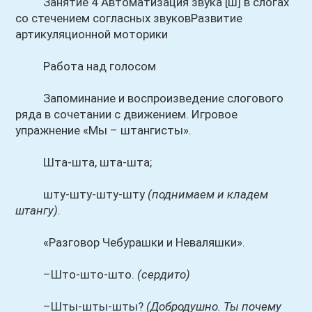
Занятие 4 Автоматизация звука [ш] в слогах
со стечением согласных звуковРазвитие
артикуляционной моторики
Работа над голосом
Запоминание и воспроизведение слогового
ряда в сочетании с движением. Игровое
упражнение «Мы – штангисты».
Шта-шта, шта-шта;
шту-шту-шту-шту
(поднимаем и кладем
штангу)
.
«Разговор Чебурашки и Неваляшки».
–Што-што-што.
(сердито)
–Шты-шты-шты?
(Добродушно. Ты почему