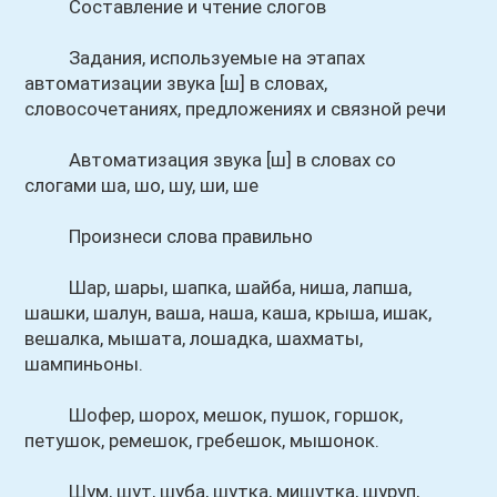
Составление и чтение слогов
Задания, используемые на этапах
автоматизации звука [ш] в словах,
словосочетаниях, предложениях и связной речи
Автоматизация звука [ш] в словах со
слогами ша, шо, шу, ши, ше
Произнеси слова правильно
Шар, шары, шапка, шайба, ниша, лапша,
шашки, шалун, ваша, наша, каша, крыша, ишак,
вешалка, мышата, лошадка, шахматы,
шампиньоны.
Шофер, шорох, мешок, пушок, горшок,
петушок, ремешок, гребешок, мышонок.
Шум, шут, шуба, шутка, мишутка, шуруп,