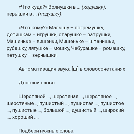
«Что куда?» Волнушки в ...
(кадушку)
,
перышки в ...
(подушку)
.
«Что кому?» Малышу – погремушку,
детишкам – игрушки, старушке – ватрушки,
Машеньке – вишенки, Мишеньке – штанишки,
рубашку, лягушке – мошку, Чебурашке – ромашку,
петушку – зернышки.
Автоматизация звука [ш] в словосочетаниях
Дополни слово.
Шерстяной ..., шерстяная ..., шерстяное ...,
шерстяные..., пушистый ..., пушистая ..., пушистое
..., пушистые ..., большой ..., душистый ..., широкий
..., хороший ....
Подбери нужные слова.