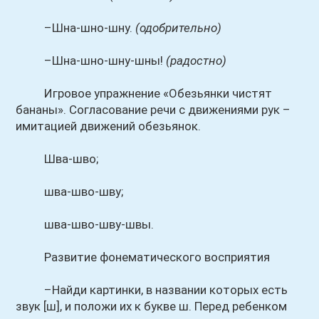
–Шна-шно-шну.
(одобрительно)
–Шна-шно-шну-шны!
(радостно)
Игровое упражнение «Обезьянки чистят
бананы». Согласование речи с движениями рук –
имитацией движений обезьянок.
Шва-шво;
шва-шво-шву;
шва-шво-шву-швы.
Развитие фонематического восприятия
–Найди картинки, в названии которых есть
звук [ш], и положи их к букве ш. Перед ребенком