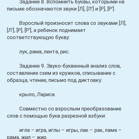
Задание 8. Вспомнить буквы, которыми на
письме обозначаются звуки [Л], [Л'] и [Р], [Р'].
Взрослый произносит слова со звуками [Л],
[Л'], [Р], [Р'], а ребенок поднимает
соответствующую букву:
лук, рама, лента, рис.
Задание 9. Звуко-буквенный анализ слов,
составление схем из кружков, списывание с
образца, чтение, письмо под диктовку:
крыло, Лариса.
Совместно со взрослым преобразование
слов с помощью букв разрезной азбуки:
игла – игра, иглы – игры, лак – рак, лама –
рама, жил – жир.