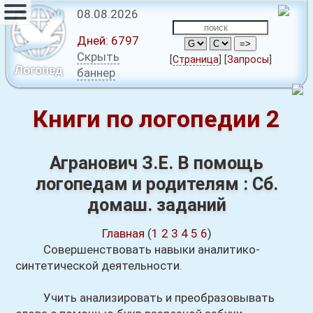
08.08.2026
Дней:
6797
Скрыть
[
Страница
]
[
Запросы
]
Логопед
баннер
Книги по логопедии 2
Агранович З.Е. В помощь
логопедам и родителям : Сб.
домаш. заданий
Главная
(
1
2
3
4
5
6
)
Совершенствовать навыки аналитико-
синтетической деятельности.
Учить анализировать и преобразовывать