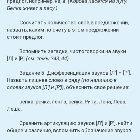
предлог, например, на, в.
(Корова пасется на лугу.
Белка живет в лесу.)
Сосчитать количество слов в предложении,
назвать, каким по счету в этом предложении
стоит предлог.
Вспомнить загадки, чистоговорки на звуки
[Л] и [Р]
(см. темы ?43, 44)
.
Задание 5. Дифференциация звуков [Л'] – [Р'].
Назвать лишнее слово в ряду
(по наличию в
словах звуков [Л'] и [Р'])
, объяснить свое решение:
репка, речка, лента, рейка; Рита, Лена, Лева,
Леша.
Сравнить артикуляцию звуков [Л'] и [Р'], найти
общее и различие, вспомнить обозначение звуков.