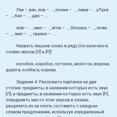
Лак – рак, лов – ..., ложки – ..., лама – ...уЛука
– ..., бал – ..., дал – ...,
жал – ..., мил – ..., игла – ..., блошка – ..., ложь
– ..., жил – ..., свалка – ...
Назвать лишнее слово в ряду
(по наличию в
словах звуков [Л] и [Р])
:
колобок, коробок, потолок, молоток; ворона,
дорога, колбаса, корова.
Задание 4. Разложить картинки на две
стопки: предметы, в названии которых есть звук
[Л], и предметы, в названии которых есть звук [Р],
определить место этих звуков в словах,
разделить их на слоги, составить с каждым
словом предложение, используя определенный