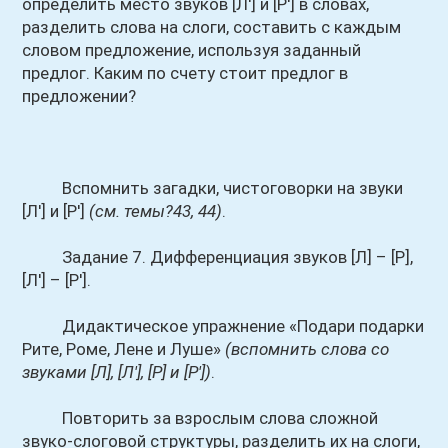
определить место звуков [Л'] и [Р'] в словах,
разделить слова на слоги, составить с каждым
словом предложение, используя заданный
предлог. Каким по счету стоит предлог в
предложении?
Вспомнить загадки, чистоговорки на звуки
[Л'] и [Р']
(см. темы?43, 44)
.
Задание 7. Дифференциация звуков [Л] – [Р],
[Л'] – [Р'].
Дидактическое упражнение «Подари подарки
Рите, Роме, Лене и Луше»
(вспомнить слова со
звуками [Л], [Л'], [Р] и [Р'])
.
Повторить за взрослым слова сложной
звуко-слоговой структуры, разделить их на слоги,