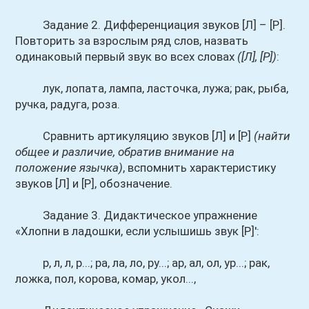
Задание 2. Дифференциация звуков [Л] – [Р].
Повторить за взрослым ряд слов, назвать
одинаковый первый звук во всех словах
([Л], [Р])
:
лук, лопата, лампа, ласточка, лужа; рак, рыба,
ручка, радуга, роза.
Сравнить артикуляцию звуков [Л] и [Р]
(найти
общее и различие, обратив внимание на
положение язычка)
, вспомнить характеристику
звуков [Л] и [Р], обозначение.
Задание 3. Дидактическое упражнение
«Хлопни в ладошки, если услышишь звук [Р]':
р, л, л, р...; ра, ла, ло, ру...; ар, ал, ол, ур...; рак,
ложка, пол, корова, комар, укол...,