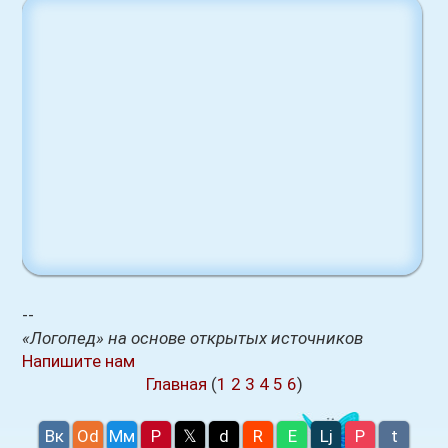
--
«Логопед» на основе открытых источников
Напишите нам
Главная
(
1
2
3
4
5
6
)
Вк
Оd
Мм
P
𝕏
d
R
E
Lj
P
t