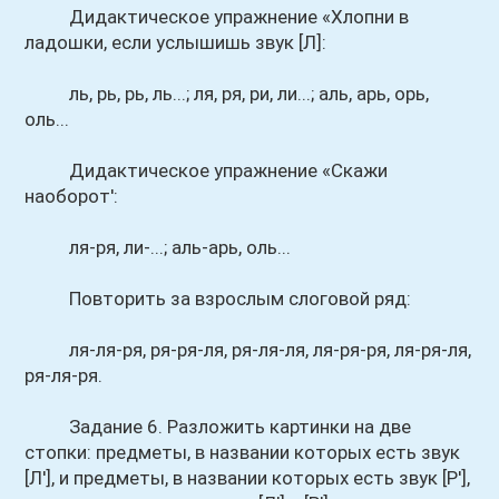
Дидактическое упражнение «Хлопни в
ладошки, если услышишь звук [Л]:
ль, рь, рь, ль...; ля, ря, ри, ли...; аль, арь, орь,
оль...
Дидактическое упражнение «Скажи
наоборот':
ля-ря, ли-...; аль-арь, оль...
Повторить за взрослым слоговой ряд:
ля-ля-ря, ря-ря-ля, ря-ля-ля, ля-ря-ря, ля-ря-ля,
ря-ля-ря.
Задание 6. Разложить картинки на две
стопки: предметы, в названии которых есть звук
[Л'], и предметы, в названии которых есть звук [Р'],