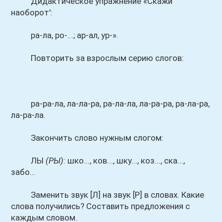
Дидактическое упражнение «Скажи
наоборот':
ра-ла, ро-...; ар-ал, ур-».
Повторить за взрослым серию слогов:
ра-ра-ла, ла-ла-ра, ра-ла-ла, ла-ра-ра, ра-ла-ра,
ла-ра-ла.
Закончить слово нужным слогом:
ЛЫ
(РЫ)
: шко..., ков..., шку..., коз..., ска...,
забо...
Заменить звук [Л] на звук [Р] в словах. Какие
слова получились? Составить предложения с
каждым словом.