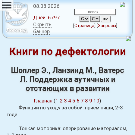
08.08.2026
Дней:
6797
Скрыть
[
Страница
]
[
Запросы
]
Логопед
баннер
Книги по дефектологии
Шоплер Э., Ланзинд М., Ватерc
Л. Поддержка аутичных и
отстающих в развитии
Главная
(
1
2
3
4
5
6
7
8
9
10
)
Функции по уходу за собой: прием пищи, 2-3
года
Тонкая моторика: оперирование материалом,