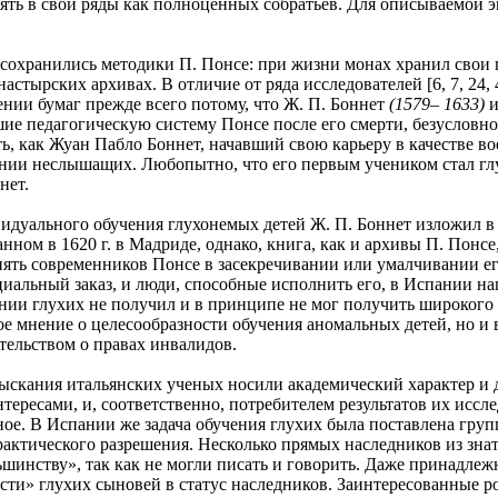
ять в свои ряды как полноценных собратьев. Для описываемой э
анились методики П. Понсе: при жизни монах хранил свои пед
настырских архивах. В отличие от ряда исследователей [6, 7, 24,
нии бумаг прежде всего потому, что Ж. П. Боннет
(1579– 1633)
и
ие педагогическую систему Понсе после его смерти, безусловно,
ь, как Жуан Пабло Боннет, начавший свою карьеру в качестве вое
ии неслышащих. Любопытно, что его первым учеником стал глу
нет.
ьного обучения глухонемых детей Ж. П. Боннет изложил в тра
анном в 1620 г. в Мадриде, однако, книга, как и архивы П. Понсе
нять современников Понсе в засекречивании или умалчивании е
иальный заказ, и люди, способные исполнить его, в Испании на
ии глухих не получил и в принципе не мог получить широкого 
е мнение о целесообразности обучения аномальных детей, но и
ельством о правах инвалидов.
ния итальянских ученых носили академический характер и де
ересами, и, соответственно, потребителем результатов их иссл
ое. В Испании же задача обучения глухих была поставлена груп
актического разрешения. Несколько прямых наследников из зна
инству», так как не могли писать и говорить. Даже принадлеж
ести» глухих сыновей в статус наследников. Заинтересованные