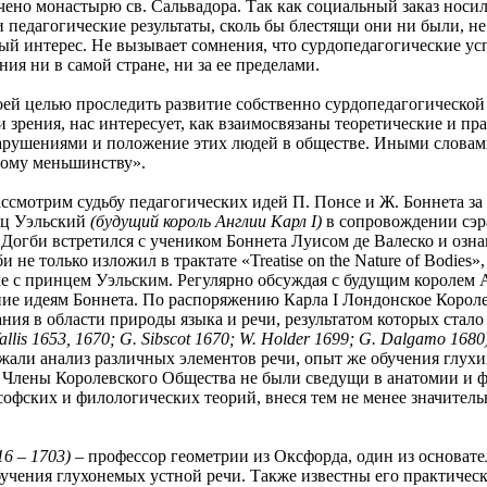
учено монастырю св. Сальвадора. Так как социальный заказ носи
и педагогические результаты, сколь бы блестящи они ни были, н
ый интерес. Не вызывает сомнения, что сурдопедагогические усп
ия ни в самой стране, ни за ее пределами.
елью проследить развитие собственно сурдопедагогической м
 зрения, нас интересует, как взаимосвязаны теоретические и пр
арушениями и положение этих людей в обществе. Иными словам
ному меньшинству».
отрим судьбу педагогических идей П. Понсе и Ж. Боннета за 
инц Уэльский
(будущий король Англии Карл I)
в сопровождении сэра
 Догби встретился с учеником Боннета Луисом де Валеско и озн
 не только изложил в трактате «Treatise on the Nature of Bodies»
е с принцем Уэльским. Регулярно обсуждая с будущим королем
ие идеям Боннета. По распоряжению Карла I Лондонское Корол
ния в области природы языка и речи, результатом которых стал
Wallis 1653, 1670; G. Sibscot 1670; W. Holder 1699; G. Dalgamo 1680
жали анализ различных элементов речи, опыт же обучения глух
 Члены Королевского Общества не были сведущи в анатомии и 
софских и филологических теорий, внеся тем не менее значите
16 – 1703)
– профессор геометрии из Оксфорда, один из основате
учения глухонемых устной речи. Также известны его практическ