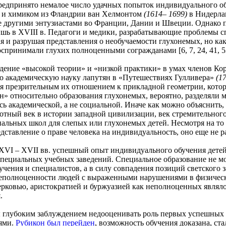
ринято немалое число удачных попыток индивидуального обу
и химиком из Фландрии ван Хелмонтом
(1614– 1699)
в Нидерла
е другими энтузиастами во Франции, Дании и Швеции. Однако п
ишь в XVIII в. Педагоги и медики, разрабатывающие проблемы с
ая и разрушая представления о необучаемости глухонемых, но к
спринимали глухих полноценными согражданами [6, 7, 24, 41, 53
 «высокой теории» и «низкой практики» в умах членов Коро
о академическую науку лапутян в «Путешествиях Гулливера»
(1
я презрительным их отношением к прикладной геометрии, которую
н» относительно образования глухонемых, вероятно, разделяли м
сь академической, а не социальной. Иначе как можно объяснить, 
отный век в истории западной цивилизации, век стремительног
альных школ для слепых или глухонемых детей. Несмотря на то
едставление о праве человека на индивидуальность, оно еще не 
 – XVII вв. успешный опыт индивидуального обучения детей 
пециальных учебных заведений. Специальное образование не мог
учения и специалистов, а в силу совпадения позиций светского 
еполноценности людей с выраженными нарушениями в физическ
ерковью, аристократией и буржуазией как неполноценных являло
.
боким заблуждением недооценивать роль первых успешных п
ями.
Рубикон был перейден
, возможность обучения доказана, ст