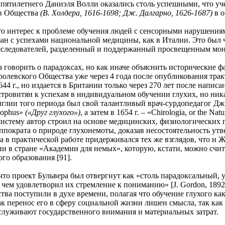
ятилетнего Даниэля Волли оказались столь успешными, что уч
ов Общества
(В. Холдера, 1616-1698; Дж. Далгарно, 1626-1687)
в о
терес к проблеме обучения людей с сенсорными нарушениями 
зан с успехами национальной медицины, как в Италии. Это был
следователей, разделенный и поддержанный просвещенным мон
орить о парадоксах, но как иначе объяснить исторические фа
ролевского Общества уже через 4 года после опубликования трак
44 г., но издается в Британии только через 270 лет после напис
стровитян к успехам в индивидуальном обучении глухих, но ника
нглии того периода был свой талантливый врач-сурдопедагог Дж.
cophus»
(«Друг глухого»)
, а затем в 1654 г. – «Chirologia, or the N
истему автор строил на основе медицинских, физиологических 
ппократа о природе глухонемоты, доказав несостоятельность у
а в практической работе придерживался тех же взглядов, что и 
ии в стране «Академии для немых», которую, кстати, можно счи
го образования [91].
проект Бульвера был отвергнут как «столь парадоксальный, у
чем удовлетворил их стремление к пониманию» [J. Gordon, 1892; п
тва поступили в духе времени, полагая что обучение глухого к
как перенос его в сферу социальной жизни лишен смысла, так ка
заслуживают государственного внимания и материальных затрат.