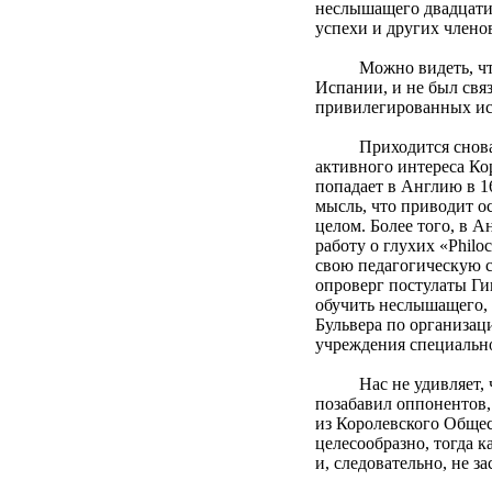
неслышащего двадцатип
успехи и других член
Можно видеть, что ин
Испании, и не был свя
привилегированных ис
Приходится снова гов
активного интереса Ко
попадает в Англию в 16
мысль, что приводит о
целом. Более того, в А
работу о глухих «Philo
свою педагогическую с
опроверг постулаты Ги
обучить неслышащего, 
Бульвера по организац
учреждения специально
Нас не удивляет, что 
позабавил оппонентов, 
из Королевского Общес
целесообразно, тогда 
и, следовательно, не 