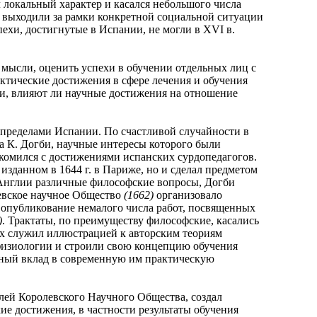
л локальный характер и касался небольшого числа
е выходили за рамки конкретной социальной ситуации
ехи, достигнутые в Испании, не могли в XVI в.
ысли, оценить успехи в обучении отдельных лиц с
актические достижения в сфере лечения и обучения
и, влияют ли научные достижения на отношение
пределами Испании. По счастливой случайности в
 К. Догби, научные интересы которого были
акомился с достижениями испанских сурдопедагогов.
, изданном в 1644 г. в Париже, но и сделал предметом
 Англии различные философские вопросы, Догби
евское научное Общество
(1662)
организовало
о опубликование немалого числа работ, посвященных
)
. Трактаты, по преимуществу философские, касались
их служил иллюстрацией к авторским теориям
физиологии и строили свою концепцию обучения
льный вклад в современную им практическую
лей Королевского Научного Общества, создал
ие достижения, в частности результаты обучения