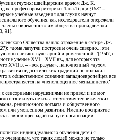
чения глухих: швейцарским врачом Дж. К.
ндах; профессором риторики Лана-Терци
(1631 –
ервые учебные заведения для глухих начнут
пециального обучения, как исследователи опережали
ак члены современного им общества принадлежали
, 91].
левского Общества нашло отражение в сатире Дж.
727)
: «дома лапутян построены очень скверно..; эти
 они считают вульгарной и ремесленной...'[1947, с.
ногие ученые XVI – XVII вв., для которых эта
что XVII в. – «век разума», наполненный «духом
о развития педагогических традиций не положил
 что в общественном сознании западноевропейцев все
распространяется на «неполноценное меньшинство.'
с сенсорными нарушениями не привел и не мог
ло возникнуть не из-за отсутствия теоретических
закона, религиозного догмата и общественного
ом или умственном развитии. Именно восприятие
сь главной преградой на пути организации
опыток индивидуального обучения детей с
ало очевидным, что таких людей можно не только