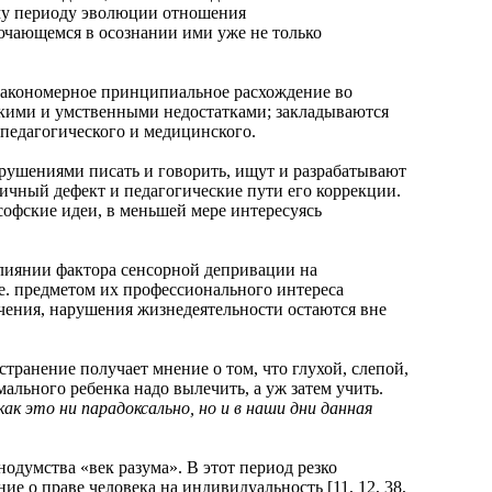
ому периоду эволюции отношения
лючающемся в осознании ими уже не только
кономерное принципиальное расхождение во
скими и умственными недостатками; закладываются
педагогического и медицинского.
шениями писать и говорить, ищут и разрабатывают
ичный дефект и педагогические пути его коррекции.
софские идеи, в меньшей мере интересуясь
иянии фактора сенсорной депривации на
е. предметом их профессионального интереса
чения, нарушения жизнедеятельности остаются вне
анение получает мнение о том, что глухой, слепой,
ального ребенка надо вылечить, а уж затем учить.
как это ни парадоксально, но и в наши дни данная
умства «век разума». В этот период резко
ие о праве человека на индивидуальность [11, 12, 38,