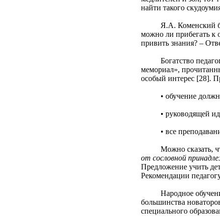
найти такого скудоумия
Я.А. Коменский был г
можно ли прибегать к 
привить знания? – Отве
Богатство педагогиче
мемориал», прочитанн
особый интерес [28]. П
• обучение должно ст
• руководящей идеей 
• все преподавание н
Можно сказать, что н
от сословной принадле
Предложение учить дет
Рекомендации педагогу
Народное обучение бла
большинства новаторов
специального образова