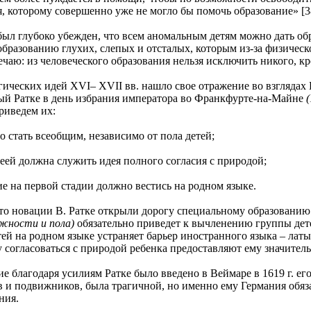
, которому совершенно уже не могло бы помочь образование» [38,
лубоко убежден, что всем аномальным детям можно дать образо
образованию глухих, слепых и отсталых, которым из-за физическ
чаю: из человеческого образования нельзя исключить никого, кр
ских идей XVI– XVII вв. нашло свое отражение во взглядах 
ый Ратке в день избрания императора во Франкфурте-на-Майне
(
риведем их:
ать всеобщим, независимо от пола детей;
должна служить идея полного согласия с природой;
а первой стадии должно вестись на родном языке.
овации В. Ратке открыли дорогу специальному образованию. 
жности и пола)
обязательно приведет к вычленению группы дете
ей на родном языке устраняет барьер иностранного языка – лат
 согласоваться с природой ребенка предоставляют ему значител
годаря усилиям Ратке было введено в Веймаре в 1619 г. его 
 и подвижников, была трагичной, но именно ему Германия обя
ния.