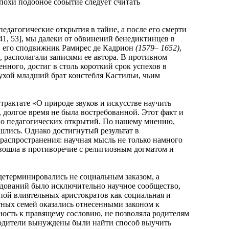
похи подобное событие следует считать
агогические открытия в тайне, а после его смерти
 41, 53], мы далеки от обвинений бенедиктинцев в
 его сподвижник Рамирес де Кадрион
(1579– 1652)
,
 располагали записями ее автора. В противном
нного, достиг в столь короткий срок успехов в
хой младший брат констебля Кастильи, чьим
ктате «О природе звуков и искусстве научить
, долгое время не была востребованной. Этот факт и
го педагогических открытий. По нашему мнению,
шлись. Однако достигнутый результат в
распространения: научная мысль не только намного
 вошла в противоречие с религиозным догматом и
терминировались не социальным заказом, а
едований было исключительно научное сообщество,
пой влиятельных аристократов как социальная и
тных семей оказались отнесенными законом к
ность к правящему сословию, не позволяла родителям
 родители вынуждены были найти способ выучить