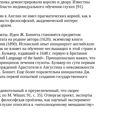
еника демонстрировали королю и двору. Известны
бласти индивидуального обучения глухих [91].
в Англии не имел прагматических корней, как в
 чисто философский, академический интерес
архом.
кты. Идеи Ж. Боннета становятся предметом
тата на родине автора
(1620)
, экземпляр книги
ания
(1890)
. Испанский опыт инициирует английскую
к не влияет на обучение неслышащих в этой стране в
 Бульвер, издавший в 1648 г. первую в Британии
aturall Language of the hand». Принципиально важно, что
принципов лечения глухоты. Бульвер по сути первым
тверждений Аристотеля и Августина о невозможности
Ж. Боннет. Еще более поразительна инициатива Дж.
тать первой попыткой создания государственного
дивительный и преувеличенный, что скорее
о М. Winzer, 91, с. 35]. Отвергая проект, эксперты
ак философская проблема, как научный эксперимент
к глухие относятся к «неполноценному меньшинству»