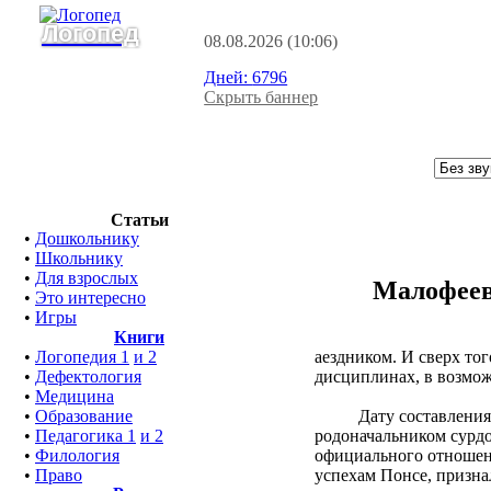
Логопед
08.08.2026
(10:06)
Дней:
6796
Скрыть баннер
Статьи
•
Дошкольнику
•
Школьнику
•
Для взрослых
Малофеев
•
Это интересно
•
Игры
Книги
аездником. И сверх то
•
Логопедия 1
и 2
дисциплинах, в возможн
•
Дефектология
•
Медицина
Дату составления 
•
Образование
родоначальником сурдопе
•
Педагогика 1
и 2
официального отношени
•
Филология
успехам Понсе, призна
•
Право