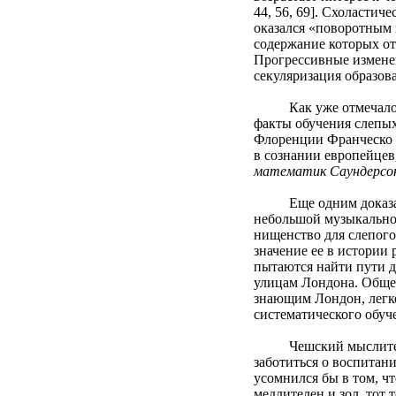
44, 56, 69]. Схоластич
оказался «поворотным 
содержание которых от
Прогрессивные изменен
секуляризация образов
Как уже отмечалось, 
факты обучения слепых
Флоренции Франческо
в сознании европейцев
математик Саундерсо
Еще одним доказатель
небольшой музыкально
нищенство для слепого
значение ее в истории
пытаются найти пути д
улицам Лондона. Общес
знающим Лондон, легко 
систематического обуче
Чешский мыслитель
заботиться о воспитан
усомнился бы в том, ч
медлителен и зол, тот