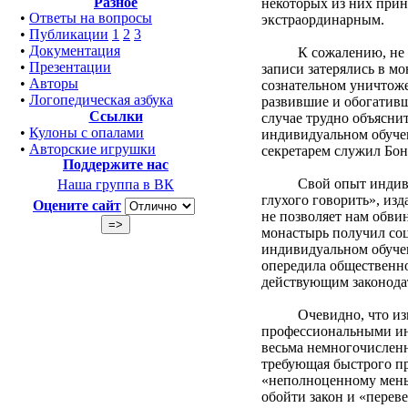
Разное
некоторых из них прин
•
Ответы на вопросы
экстраординарным.
•
Публикации
1
2
3
•
Документация
К сожалению, не сохр
•
Презентации
записи затерялись в мо
•
Авторы
сознательном уничтоже
•
Логопедическая азбука
развившие и обогативш
Ссылки
случае трудно объяснит
•
Кулоны с опалами
индивидуальном обучен
•
Авторские игрушки
секретарем служил Бон
Поддержите нас
Свой опыт индивидуал
Наша группа в ВК
глухого говорить», изд
Оцените сайт
не позволяет нам обви
монастырь получил соц
индивидуальном обучен
опередила общественно
действующим законодат
Очевидно, что изыска
профессиональными инт
весьма немногочисленн
требующая быстрого пр
«неполноценному меньш
обойти закон и «перев