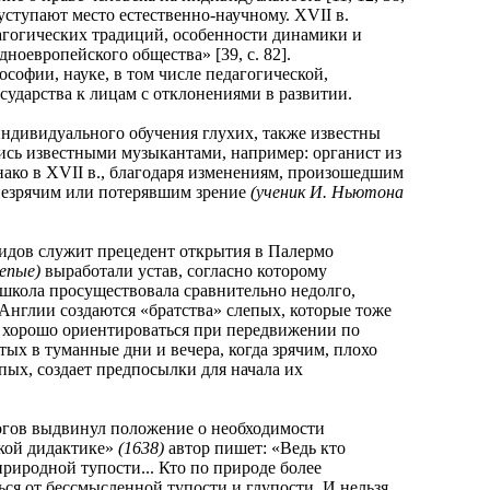
уступают место естественно-научному. XVII в.
агогических традиций, особенности динамики и
оевропейского общества» [39, с. 82].
софии, науке, в том числе педагогической,
сударства к лицам с отклонениями в развитии.
дивидуального обучения глухих, также известны
ись известными музыкантами, например: органист из
нако в XVII в., благодаря изменениям, произошедшим
незрячим или потерявшим зрение
(ученик И. Ньютона
ов служит прецедент открытия в Палермо
лепые)
выработали устав, согласно которому
а школа просуществовала сравнительно недолго,
Англии создаются «братства» слепых, которые тоже
и хорошо ориентироваться при передвижении по
ых в туманные дни и вечера, когда зрячим, плохо
епых, создает предпосылки для начала их
огов выдвинул положение о необходимости
икой дидактике»
(1638)
автор пишет: «Ведь кто
риродной тупости... Кто по природе более
ься от бессмысленной тупости и глупости. И нельзя