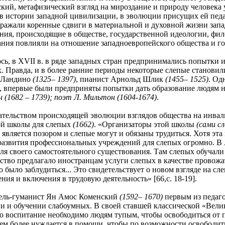
еский, метафизический взгляд на мироздание и природу человека 
в истории западной цивилизации, в эволюции присущих ей пед
ражали коренные сдвиги в материальной и духовной жизни западн
ия, происходящие в обществе, государственной идеологии, фило
ания повлияли на отношение западноевропейского общества и го
в XVII в. в ряде западных стран предпринимались попытки ин
. Правда, и в более ранние периоды некоторые слепые становил
 Ландино
(1325– 1397)
, пианист Арнольд Шлик
(1455– 1525)
. Од
, впервые были предприняты попытки дать образование людям 
н
(1682 – 1739)
; поэт Л. Мильтон
(1604-1674)
.
ством происходящей эволюции взглядов общества на инвалид
й школы для слепых
(1662)
. «Организаторы этой школы
(сами с
 является позором и слепые могут и обязаны трудиться. Хотя эт
 развития профессиональных учреждений для слепых огромно. В 
ля своего самостоятельного существования. Там слепых обучал
тво предлагало иностранцам услуги слепых в качестве провожат
было заблудиться... Это свидетельствует о новом взгляде на сл
ния и включения в трудовую деятельность» [66,с. 18-19].
-гуманист Ян Амос Коменский
(1592– 1670)
первым из педаг
ии и обучении слабоумных. В своей ставшей классической «Вел
то воспитание необходимо людям тупым, чтобы освободиться от п
 тем более нуждается в помощи, чтобы по возможности освободит