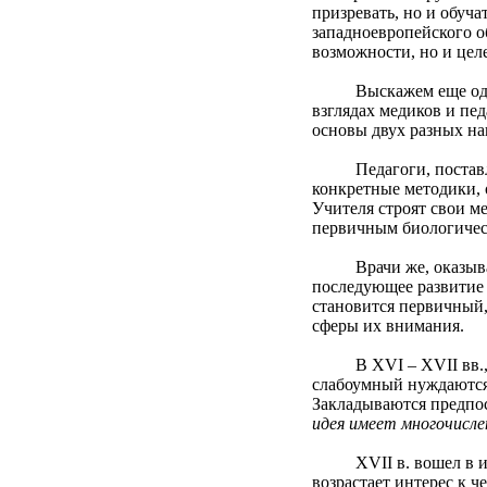
призревать, но и обуч
западноевропейского о
возможности, но и цел
Выскажем еще одно пр
взглядах медиков и пе
основы двух разных на
Педагоги, поставленн
конкретные методики, 
Учителя строят свои м
первичным биологическ
Врачи же, оказывая п
последующее развитие 
становится первичный,
сферы их внимания.
В XVI – XVII вв., нес
слабоумный нуждаются 
Закладываются предпо
идея имеет многочисле
XVII в. вошел в исто
возрастает интерес к ч