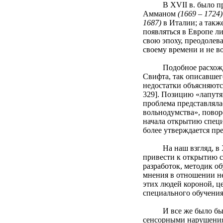
В XVII в. было предп
Амманом
(1669 – 1724)
1687)
в Италии; а такж
появляться в Европе л
свою эпоху, преодолев
своему времени и не во
Подобное расхождение
Свифта, так описавшег
недостатки объясняютс
329]. Позицию «лапутя
проблема представляла
вольнодумства», повор
начала открытию специ
более утверждается пр
На наш взгляд, в XVI
привести к открытию с
разработок, методик об
мнения в отношении н
этих людей короной, ц
специального обучения
И все же было бы глу
сенсорными нарушени