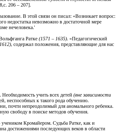
с. 206 – 207].
вание. В этой связи он писал: «Возникает вопрос:
ого недостатка невозможно в достаточной мере
оме нечеловека.'
Вольфганга Ратке
(1571 – 1635)
. «Педагогический
1612)
, содержал положения, представляющие для нас
Необходимость учить всех детей
(вне зависимости
й, неспособных к такого рода обучению.
ыни, почти непреодолимый для аномального ребенка.
ьную свободу в поиске методов обучения.
учеником Кромайером. Судьба Ратке, как и
зана достижениями последующих веков в области