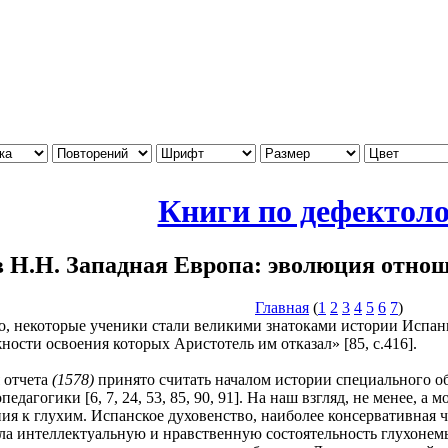
Книги по дефектол
 Н.Н. Западная Европа: эволюция отнош
Главная
(
1
2
3
4
5
6
7
)
го, некоторые ученики стали великими знатоками истории Испани
ости освоения которых Аристотель им отказал» [85, с.416].
отчета
(1578)
принято считать началом истории специального об
дагогики [6, 7, 24, 53, 85, 90, 91]. На наш взгляд, не менее, а
я к глухим. Испанское духовенство, наиболее консервативная ч
ла интеллектуальную и нравственную состоятельность глухонемы