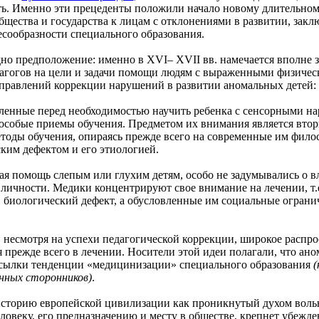
ать. Именно эти прецеденты положили начало новому длительн
бщества и государства к лицам с отклонениями в развитии, зак
есообразности специального образования.
едположение: именно в XVI– XVII вв. намечается вполне за
дагогов на цели и задачи помощи людям с выраженными физиче
правлений коррекции нарушений в развитии аномальных детей: 
ые перед необходимостью научить ребенка с сенсорными нару
особые приемы обучения. Предметом их внимания является втор
етоды обучения, опираясь прежде всего на современные им фило
им дефектом и его этиологией.
омощь слепым или глухим детям, особо не задумывались о вл
личности. Медики концентрируют свое внимание на лечении, т.
 биологический дефект, а обусловленные им социальные ограни
мотря на успехи педагогической коррекции, широкое распростр
прежде всего в лечении. Носители этой идеи полагали, что аном
сылки тенденции «медицинизации» специального образования
(
нных сторонников)
.
рию европейской цивилизации как проникнутый духом вольнод
еловеку, его предназначению и месту в обществе, крепнет убежден