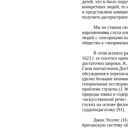
детей, что и было пор
конкретных людей, то 
и представляли камерн
получить распространен
Мы не ставим своей ц
нарушениями слуха или
людей с сенсорными н
общества к «анормаль
В этом аспекте рассм
1623 г. ее посетил пр
достаточно широки. К.
Свои впечатления Догби
обсуждения в переписк
уделял большое вниман
специальные исследова
проблеме глухоты
(J. 
природы языка и содер
«искусственной речи».
глухих на основе фило
сурдопедагогику [91].
Джон Уоллис
(16
британскую систему об