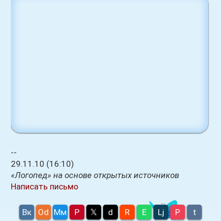
--
29.11.10 (16:10)
«Логопед» на основе открытых источников
Написать письмо
Вк
Оd
Мм
P
𝕏
d
R
E
Lj
P
t