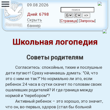
09.08.2026
Дней:
6798
Скрыть
[
Страница
]
[
Запросы
]
Логопед
баннер
Школьная логопедия
Советы родителям
Согласитесь: спокойные, тихие и послушные
дети пугают! Сразу начинаешь думать: "Ой, что
это с ним не так?" Но нормально ли это, если
ребенок 24 часа в сутки скачет по головам своих
ошалевших родителей? И где граница между
нормой и "перебором"?
Активный ребенок – это хорошо, это значит,
что он, во-первых, здоров (стал бы больной