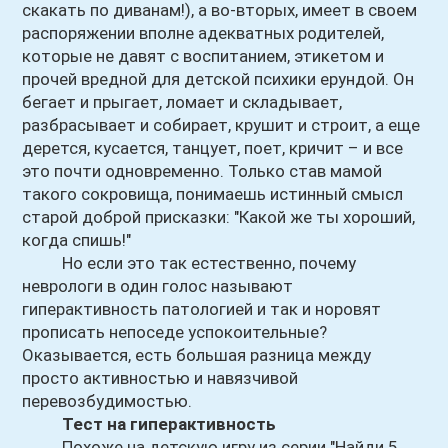
скакать по диванам!), а во-вторых, имеет в своем
распоряжении вполне адекватных родителей,
которые не давят с воспитанием, этикетом и
прочей вредной для детской психики ерундой. Он
бегает и прыгает, ломает и складывает,
разбрасывает и собирает, крушит и строит, а еще
дерется, кусается, танцует, поет, кричит – и все
это почти одновременно. Только став мамой
такого сокровища, понимаешь истинный смысл
старой доброй присказки: "Какой же ты хороший,
когда спишь!"
Но если это так естественно, почему
неврологи в один голос называют
гиперактивность патологией и так и норовят
прописать непоседе успокоительные?
Оказывается, есть большая разница между
просто активностью и навязчивой
перевозбудимостью.
Тест на гиперактивность
Похоже на детскую игру из серии "Найди 5