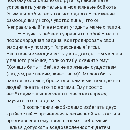
поэтому бесполезно его ругать, наказывать,
устраивать унизительные молчаливые бойкоты.
Этим вы добьетесь только одного – снижение
самооценки у него, чувство вины, что он
"неправильный" и не может угодить маме с папой.
– Научить ребенка управлять собой – ваша
первоочередная задача. Контролировать свои
эмоции ему помогут "агрессивные" игры.
Негативные эмоции есть у каждого, в том числе и
у вашего ребенка, только табу, скажите ему:
"Хочешь бить – бей, но не по живым существам
(людям, растениям, животным)". Можно бить
палкой по земле, бросаться камнями там, где нет
людей, пинать что-то ногами. Ему просто
необходимо выплескивать энергию наружу,
научите его это делать.
– В воспитании необходимо избегать двух
крайностей – проявления чрезмерной мягкости и
предъявления ему повышенных требований.
Нельзя допускать вседозволенности: детям