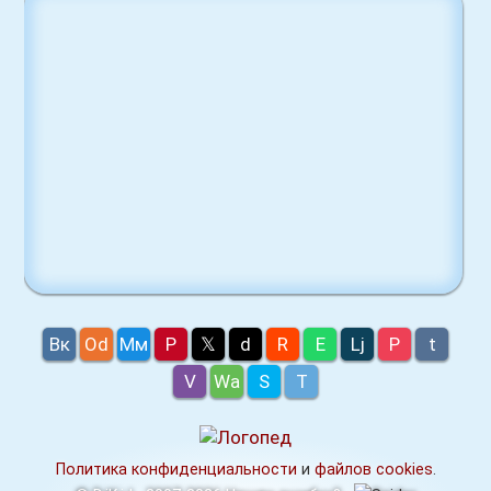
Вк
Оd
Мм
P
𝕏
d
R
E
Lj
P
t
V
Wa
S
T
Политика конфиденциальности
и
файлов cookies
.