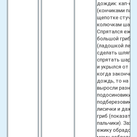
дождик: кап-кап
(кончиками паль
щепотке стучат
колючкам шарик
Спрятался ежик
большой грибок
(ладошкой лево
сделать шляпку
спрятать шарик 
и укрылся от до
когда закончил
дождь, то на по
выросли разные
подосиновики,
подберезовики, 
лисички и даже
гриб (показать
пальчики). Захо
ежику обрадова