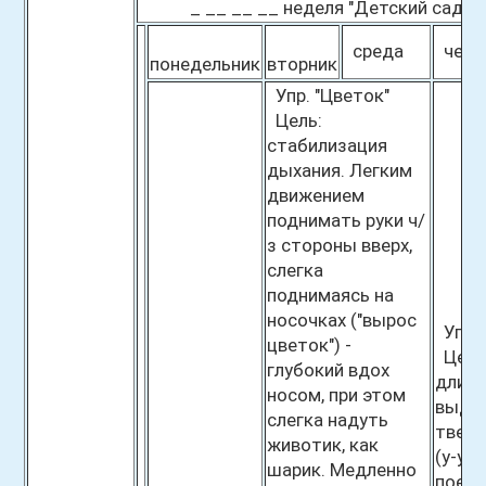
_ __ __ __ неделя "Детский сад"
среда
четв
понедельник
вторник
Упр. "Цветок"
Цель:
стабилизация
дыхания. Легким
движением
поднимать руки ч/
з стороны вверх,
слегка
поднимаясь на
носочках ("вырос
Упр. 
цветок") -
Цель:
глубокий вдох
длите
носом, при этом
выдох
слегка надуть
тверд
животик, как
(у-у-у
шарик. Медленно
поезд