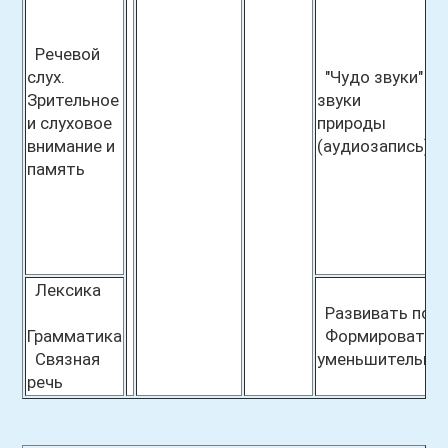
(
Речевой
и
слух.
"Чудо звуки"
З
Зрительное
звуки
в
и слуховое
природы
м
внимание и
(аудиозапись)
и
память
О
з
н
"
и
Лексика
Развивать поним
Грамматика
Формировать пр
Связная
уменьшительно-
речь