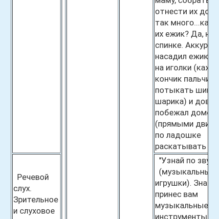
маму, собрать г
отнести их домо
так много...как
их ежик? Да, на 
спинке. Аккурат
насадил ежик г
на иголки (каж
кончик пальчик
потыкать шипи
шарика) и дово
побежал домой
(прямыми движ
по ладошке
раскатывать ша
"Узнай по звуку
(музыкальные
Речевой
игрушки). Знайк
слух.
принес вам
Зрительное
музыкальные
и слуховое
инструменты.