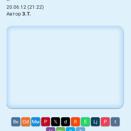
--
20.06.12 (21:22)
Автор
З.Т.
Вк
Оd
Мм
P
𝕏
d
R
E
Lj
P
t