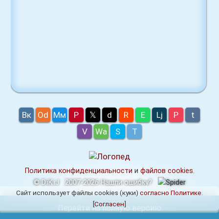
Вк
Оd
Мм
P
𝕏
d
R
E
Lj
P
t
V
Wa
S
T
Политика конфиденциальности
и
файлов cookies
.
© D.iK.iJ
2007-2026
Нашли ошибку?
Сайт использует файлы cookies (куки)
согласно Политике
.
[
Согласен
]
Перейти на полную версию