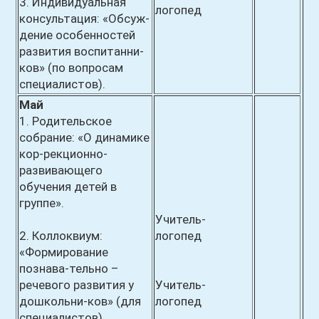
3. Индивидуальная
логопед
консультация: «Обсуж-
дение особенностей
развития воспитанни-
ков» (по вопросам
специалистов).
Май
1. Родительское
собрание: «О динамике
кор-рекционно-
развивающего
обучения детей в
группе».
Учитель-
2. Коллоквиум:
логопед
«Формирование
познава-тельно –
речевого развития у
Учитель-
дошкольни-ков» (для
логопед
специалистов).