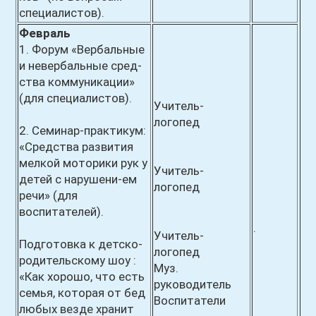
специалистов).
Февраль
1. Форум «Вербальные
и невербальные сред-
ства коммуникации»
(для специалистов).
Учитель-
логопед
2. Семинар-практикум:
«Средства развития
мелкой моторики рук у
Учитель-
детей с нарушени-ем
логопед
речи» (для
воспитателей).
.
Учитель-
Подготовка к детско-
логопед
родительскому шоу :
Муз.
«Как хорошо, что есть
руководитель
семья, которая от бед
Воспитатели
любых везде хранит