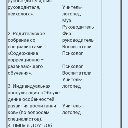
руково-дителя, физ.
руководителя,
Учитель-
психолога».
логопед
Муз.
Руководитель
2. Родительское
Физ.
собрание со
руководитель
специалистами:
Воспитатели
«Содержание
Психолог
коррекционно –
развиваю-щего
Психолог
обучения».
Воспитатели
.
Учитель-
3. Индивидуальная
логопед
консультация: «Обсуж-
дение особенностей
развития воспитанни-
Учитель-
ков» (по вопросам
логопед
специалистов).
4. ПМПк в ДОУ: «Об