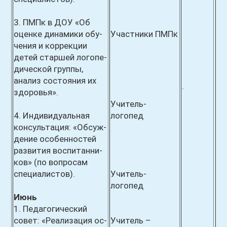
3. ПМПк в ДОУ «Об
оценке динамики обу-
Участники ПМПк
чения и коррекции
детей старшей логопе-
дической группы,
анализ состояния их
.
здоровья».
Учитель-
4. Индивидуальная
логопед
консультация: «Обсуж-
дение особенностей
развития воспитанни-
ков» (по вопросам
специалистов).
Учитель-
логопед
Июнь
1. Педагогический
совет: «Реализация ос-
Учитель –