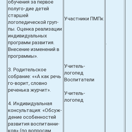
обучения за первое
полуго-дие детей
старшей
Участники ПМПк
логопедической груп-
пы. Оценка реализации
индивидуальных
программ развития.
.
Внесение изменений в
программы».
Учитель-
3. Родительское
логопед
собрание: ««А как речь
Воспитатели
го-ворит, словно
реченька журчит».
Учитель-
логопед
4. Индивидуальная
консультация: «Обсуж-
дение особенностей
развития воспитанни-
ков»
(по вопросам