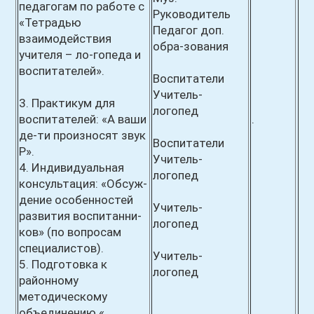
педагогам по работе с
Руководитель
«Тетрадью
Педагог доп.
взаимодействия
обра-зования
учителя – ло-гопеда и
воспитателей».
Воспитатели
Учитель-
3. Практикум для
логопед
воспитателей: «А ваши
.
де-ти произносят звук
Воспитатели
Р».
Учитель-
4. Индивидуальная
логопед
консультация: «Обсуж-
дение особенностей
Учитель-
развития воспитанни-
логопед
ков» (по вопросам
специалистов).
Учитель-
5. Подготовка к
логопед
районному
методическому
объединению
«