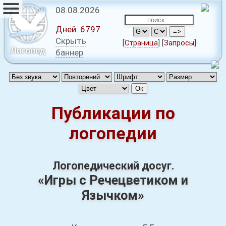
08.08.2026
Дней:
6797
Скрыть
[
Страница
]
[
Запросы
]
Логопед
баннер
Публикации по
логопедии
Логопедический досуг.
«Игры с Речецветиком и
Язычком»