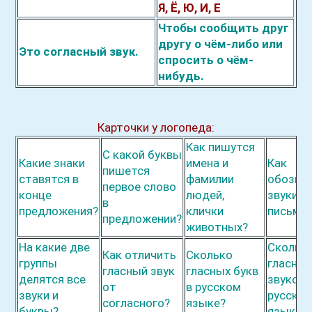
Я, Ё, Ю, И, Е
Чтобы сообщить друг
другу о чём-либо или
Это согласный звук.
спросить о чём-
нибудь.
Карточки у логопеда:
Как пишутся
С какой б
у
квы
Какие знаки
имена и
Как
пише
т
ся
ст
а
вятся в
ф
а
милии
обозн
а
первое слово
конце
людей,
зв
у
ки н
в
предлож
е
ния?
клички
письме
предл
о
жении?
ж
и
вотных?
На какие две
Скольк
Как отличить
Сколько
группы
гласны
гласный звук
гласных букв
делятся все
звуков 
от
в русском
звуки и
русско
согласного?
языке?
бу
к
вы?
языке?