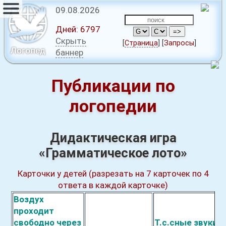
09.08.2026
Дней:
6797
Скрыть
[
Страница
]
[
Запросы
]
Логопед
баннер
Публикации по
логопедии
Дидактическая игра
«Грамматическое лото»
Карточки у детей
(разрезать на 7 карточек
по 4
ответа в каждой карточке
)
Воздух
проходит
свободно через
Т.с.
с
ные звуки, 