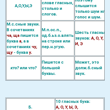
поэтому
слове гласных,
А,О,У,Ы,Э
слышится
стол
ь
ко и
тол
ь
ко шум или
слогов.
г
о
лос и шум.
М.с.
с
ные звуки.
В с
о
четаниях
М.п.
о
с.п.
,
Шесть гласных
ча, ща
пишется
о
д.б.
ь
з.о.
в
лять
звуков:
А, О, У, Ы,
буква
а
, а в
на строке или
И, Э
сочетан
и
ях
чу,
п
е
р.н.
у
гую.
щу
- б
у
ква
у.
Пишется с
Может, это
кто?
или
что?
большой
до
л
ж.б.
с
ный
буквы.
звук.
10 гласных букв:
Б.
А, О, У, Ы, Э,