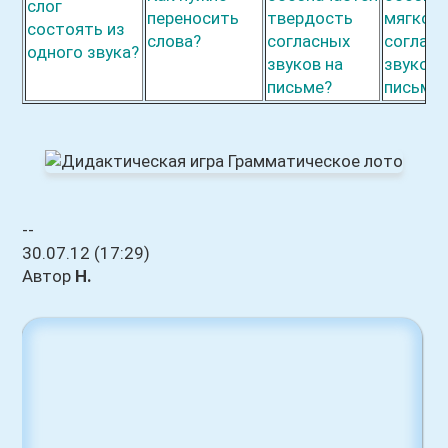
слог
пер
е
носить
твердость
мягкос
состоять из
слова?
согла
с
ных
согла
с
н
одн
о
го звука?
звуков на
звуков 
письме?
пис
ь
ме
--
30.07.12 (17:29)
Автор
Н.