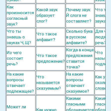
Как
Какой звук
Почему звук
Что ты
произносится
обр
а
зует
Й слога не
знаешь
согласный
слог?
соста
в
ляет?
звуках 
звук?
Что ты
Сколько букв
Для чег
Что такое
знаешь о
в русском
людям 
алф
а
вит?
звуках Ч, Щ?
алфав
и
те?
речь?
Когда в конце
Из чего
Что
Что такое
предложения
состоит
называ
пре
д
ложение?
ст
а
вится
речь?
подлеж
точка?
На какие
На какие
Что
Как узн
вопросы
вопросы
называется
сколько
отвечает
отвечает
сказуемым?
слове с
подл
е
жащее?
сказу
е
мое?
Какими
Какими
гласн
ы
ми
гласны
Может ли
Как нужно
обозначается
обозна