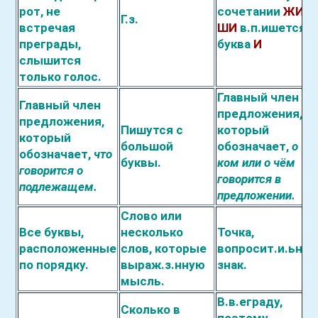
рот, не
с
о
четании
ЖИ,
Г.з.
встречая
ШИ
в.п.
и
шется
преграды,
буква
И
сл
ы
шится
только голос.
Главный член
Главный член
предложения,
предложения,
Пишутся с
который
который
большой
обозн
а
чает,
о
об
о
значает,
что
буквы.
ком или о чём
г
о
ворится о
говорится в
по
д
лежащем.
предложении.
Слово или
Все буквы,
н
е
сколько
Точка,
ра
с
положенные
слов, которые
вопрос
и
т.и.
ь
ны
по порядку.
выр
а
ж.з.
н
ную
знак.
мысль.
В.в.
е
граду,
Сколько в