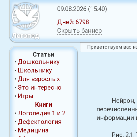
09.08.2026
(15:40)
Дней:
6798
Скрыть баннер
Логопед
Приветствуем вас на
Статьи
•
Дошкольнику
•
Школьнику
•
Для взрослых
•
Это интересно
•
Игры
Нейрон, явл
Книги
перечисленны
•
Логопедия 1
и 2
информации и
•
Дефектология
•
Медицина
Рис. 2.1. Т