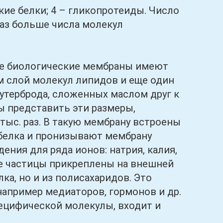
е белки; 4 – гликопротеиды. Число
аз больше числа молекул
е биологические мембраны имеют
ем слой молекул липидов и еще один
бутерброда, сложенных маслом друг к
ы представить эти размеры,
тыс. раз. В такую мембрану встроены
 белка и пронизывают мембрану
ения для ряда ионов: натрия, калия,
ие частицы прикреплены на внешней
ка, но и из полисахаридов. Это
апример медиаторов, гормонов и др.
пецифической молекулы, входит и