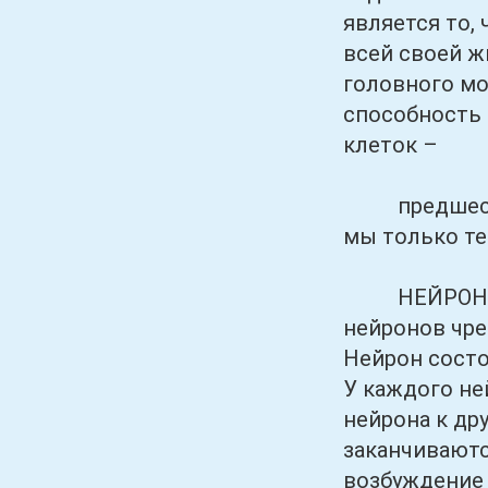
является то,
всей своей ж
головного мо
способность 
клеток –
предшест
мы только те
НЕЙРОННейро
нейронов чре
Нейрон состо
У каждого не
нейрона к др
заканчивают
возбуждение 