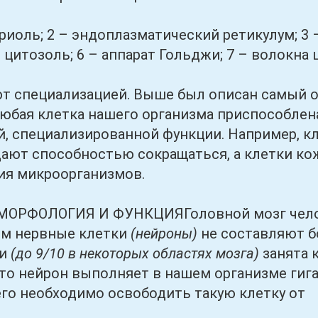
ь; 2 – эндоплазматический ретикулум; 3 –
–
цитозоль; 6 – аппарат Гольджи; 7 – волокна ц
ециализацией. Выше был описан самый общ
юбая клетка нашего организма приспособлен
, специализированной функции. Например, к
ают способностью сокращаться, а клетки ко
ия микроорганизмов.
ОЛОГИЯ И ФУНКЦИЯГоловной мозг человек
ем нервные клетки
(нейроны)
не составляют б
ни
(до 9/10 в некоторых областях мозга)
занята 
что нейрон выполняет в нашем организме гиг
чего необходимо освободить такую клетку от