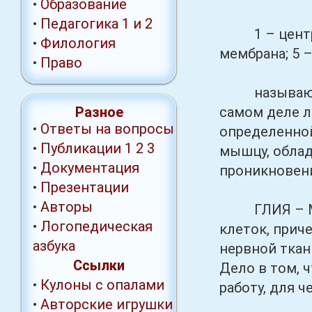
•
Образование
•
Педагогика 1
и 2
1 – центриол
•
Филология
мембрана; 5 
•
Право
называют сп
Разное
самом деле л
•
Ответы на вопросы
определенной
•
Публикации
1
2
3
мышцу, облад
•
Документация
проникновен
•
Презентации
•
Авторы
ГЛИЯ – МОРФ
•
Логопедическая
клеток, прич
азбука
нервной тка
Ссылки
Дело в том, 
•
Кулоны с опалами
работу, для 
•
Авторские игрушки