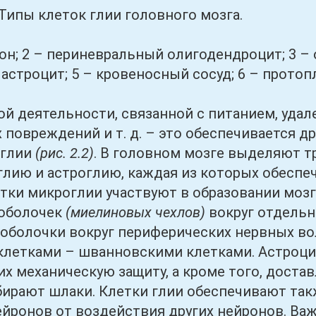
ипы клеток глии головного мозга.
 2 – периневральный олигодендроцит; 3 – о
астроцит; 5 – кровеносный сосуд; 6 – протоп
еятельности, связанной с питанием, удале
 повреждений и т. д. – это обеспечивается 
 глии
(рис. 2.2)
. В головном мозге выделяют тр
лию и астроглию, каждая из которых обеспе
тки микроглии участвуют в образовании мозг
 оболочек
(миелиновых чехлов)
вокруг отдельн
оболочки вокруг периферических нервных в
летками – шванновскими клетками. Астроцит
их механическую защиту, а кроме того, дост
бирают шлаки. Клетки глии обеспечивают та
йронов от воздействия других нейронов. Ва