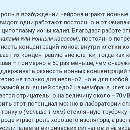
ь в возбуждении нейрона играют ионные к
видов: одни работают постоянно и откачиваю
 цитоплазму ионы калия. Благодаря работе э
налами или ионным насосом)
, постоянно потр
зность концентраций ионов: внутри клетки к
шает их концентрацию вне клетки, тогда как 
шая – примерно в 50 раз меньше, чем снаруж
оддерживать разность ионных концентраций
терно не только для нервной, но и для любой 
азмой и внешней средой на мембране клетки
ается отрицательно на величину около –70м
рить этот потенциал можно в лаборатории ст
ь тонкую
(меньше 1 мкм)
стеклянную трубочку,
троде играет роль хорошего изолятора, а рас
усилителем электрических сигналов и на экр