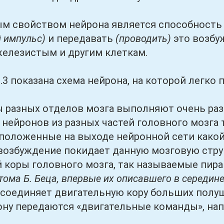
ойством нейрона является способность 
 импульс)
и передавать
(проводить)
это возбу
елезистым и другим клеткам.
показана схема нейрона, на которой легко 
ных отделов мозга выполняют очень разноо
 нейронов из разных частей головного мозга
положенные на выходе нейронной сети какой
возбуждение покидает данную мозговую стру
 коры головного мозга, так называемые пи
тома Б. Беца, впервые их описавшего в середине
н соединяет двигательную кору больших полу
ону передаются «двигательные команды», на