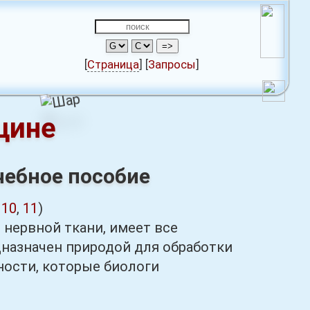
[
Страница
]
[
Запросы
]
цине
чебное пособие
,
10
,
11
)
ервной ткани, имеет все
дназначен природой для обработки
ности, которые биологи