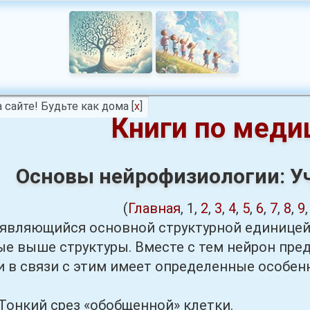
 сайте! Будьте как дома
[
x
]
Книги по меди
Основы нейрофизиологии: У
(
Главная
, 1,
2
,
3
,
4
,
5
,
6
,
7
,
8
,
9
яющийся основной структурной единицей н
е выше структуры. Вместе с тем нейрон пре
 в связи с этим имеет определенные особен
онкий срез «обобщенной» клетки.