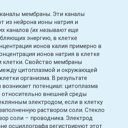
аналы мембраны. Эти каналы
т из нейрона ионы натрия и
тих каналов
(их называют еще
ебляющих энергию, в клетке
онцентрация ионов калия примерно в
концентрация ионов натрия в клетке
и клетки. Свойство мембраны
 между цитоплазмой и окружающей
клетки организма. В результате
 возникает потенциал: цитоплазма
В относительно внешней среды
еклянным электродом, если в клетку
 заполненную раствором соли. Стекло
твор соли – проводника. Электрод
ане осциллографа регистрируют этот