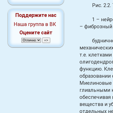
Рис. 2.2. Т
Поддержите нас
1 – нейрон;
Наша группа в ВК
– фиброзный 
Оцените сайт
будничной д
механических
т.е. клетками
олигодендрог
функцию. Кле
образовании
Миелиновые 
глиальными к
обеспечивая 
вещества и у
отдельных не