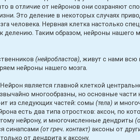
 что в отличие от нейронов они сохраняют с
изни. Это деление в некоторых случаях прив
зга человека. Нервная клетка настолько спец
к делению. Таким образом, нейроны нашего 
венников
(нейробластов)
, живут с нами всю
ряем нейроны нашего мозга.
н является главной клеткой центрально
звычайно многообразны, но основные части 
ит из следующих частей: сомы
(тела)
и много
йрона есть два типа отростков: аксон, по ко
угому нейрону, и многочисленные дендриты
(
ся синапсами
(от греч. контакт)
аксоны от друг
только от дендрита к аксону.