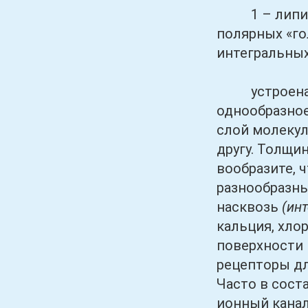
1 – липиды; 
полярных «го
интегральных
устроена оч
однообразно
слой молекул
другу. Толщи
вообразите, 
разнообразны
насквозь
(ин
кальция, хло
поверхности 
рецепторы дл
Часто в сост
ионный канал