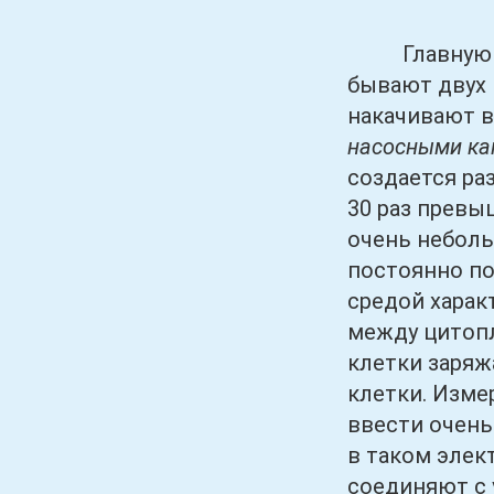
Главную рол
бывают двух 
накачивают в
насосными ка
создается ра
30 раз превы
очень неболь
постоянно п
средой харак
между цитопл
клетки заряж
клетки. Изме
ввести очен
в таком элек
соединяют с 