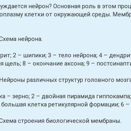
ается нейрон? Основная роль в этом проце
оплазму клетки от окружающей среды. Мембра
хема нейрона.
 2 – шипики; 3 – тело нейрона; 4 – дендрит;
я щель; 8 – окончание аксона; 9 – постсинапт
ейроны различных структур головного мозга
 зерно; 2 – двойная пирамида гиппокампа; 3
– большая клетка ретикулярной формации; 6 –
хема строения биологической мембраны.