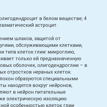
лигодендроцит в белом веществе; 4
лазматический астроцит.
нием шлаков, защитой от
другими, обслуживающими клетками,
и типа клеток глии: микроглию,
чивает только ей предназначенную
овых оболочек, олигодендроглии – в
ых отростков нервных клеток.
олокон образуются специальными
ы находятся вокруг нейронов,
авляют в нейрон питательные
кже электрическую изоляцию
жной особенностью клеток глии