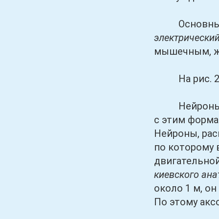
Основным св
электрический
мышечным, ж
На рис. 2.3 
Нейроны раз
с этим форма
Нейроны, рас
по которому 
двигательной
киевского ана
около 1 м, о
По этому акс