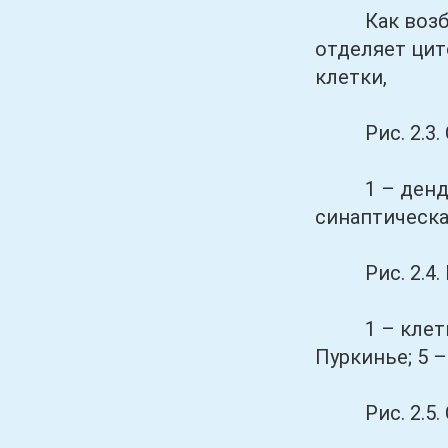
Как возбужд
отделяет цит
клетки,
Рис. 2.3. С
1 – дендрит;
синаптическа
Рис. 2.4. Н
1 – клетка –
Пуркинье; 5 
Рис. 2.5. С