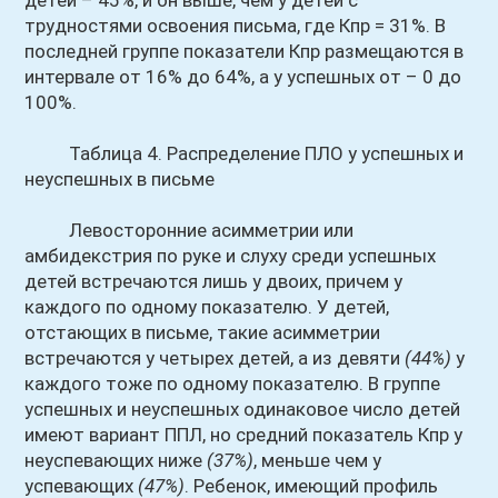
детей – 45%, и он выше, чем у детей с
трудностями освоения письма, где Кпр = 31%. В
последней группе показатели Кпр размещаются в
интервале от 16% до 64%, а у успешных от – 0 до
100%.
Таблица 4. Распределение ПЛО у успешных и
неуспешных в письме
Левосторонние асимметрии или
амбидекстрия по руке и слуху среди успешных
детей встречаются лишь у двоих, причем у
каждого по одному показателю. У детей,
отстающих в письме, такие асимметрии
встречаются у четырех детей, а из девяти
(44%)
у
каждого тоже по одному показателю. В группе
успешных и неуспешных одинаковое число детей
имеют вариант ППЛ, но средний показатель Кпр у
неуспевающих ниже
(37%)
, меньше чем у
успевающих
(47%)
. Ребенок, имеющий профиль