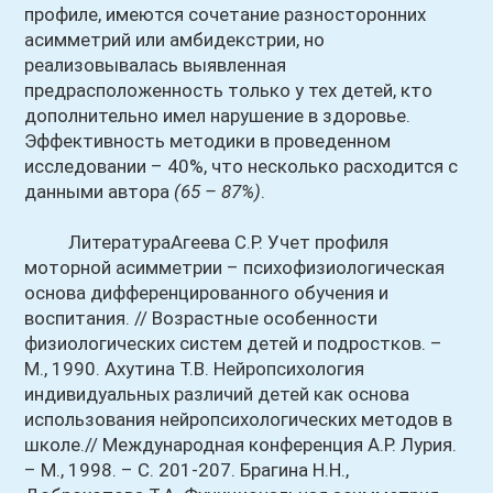
профиле, имеются сочетание разносторонних
асимметрий или амбидекстрии, но
реализовывалась выявленная
предрасположенность только у тех детей, кто
дополнительно имел нарушение в
здоровье.
Эффективность методики в проведенном
исследовании – 40%, что несколько расходится с
данными автора
(65 – 87%)
.
ЛитератураАгеева С.Р. Учет профиля
моторной асимметрии – психофизиологическая
основа дифференцированного обучения и
воспитания. // Возрастные особенности
физиологических систем детей и подростков. –
М., 1990. Ахутина Т.В. Нейропсихология
индивидуальных различий детей как основа
использования нейропсихологических методов в
школе.// Международная конференция А.Р. Лурия.
– М., 1998. – С. 201-207. Брагина Н.Н.,