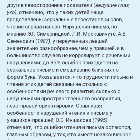
другие левосторонние показатели
(ведущие глаз,
ухо)
, отмечено, что у таких детей чаще
представлены зеркальные перестановки слов,
чтение справа налево. Нарушения письма, по
мнению Э.Г. Симерницкой, Л.И. Москавичуте, А.В.
Семенович
(1987)
, у переученных левшей
значительно разнообразнее, чем у правшей, и в
большинстве случаев не коррелирует с речевыми
нарушениями: до 85% ошибок приходится на
зеркальное письмо и смешивание близких по
форме букв. Указывается, что трудности письма и
чтения этих детей связаны не столько с
особенностями речевого развития, сколько с
нарушениями пространственного восприятия,
лево-правой ориентировки. Сравнивая
особенности нарушений чтения и письма у
учащихся-правшей, О.Б. Иншакова
(1995)
отмечает, что ошибки чтения и письма остаются,
главным образом, у тех, кто имеет незаконченное