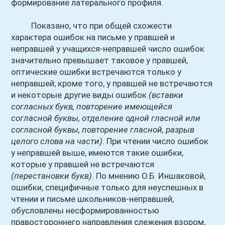
формирование латерального профиля.
Показано, что при общей схожести
характера ошибок на письме у правшей и
неправшей у учащихся-неправшей число ошибок
значительно превышает таковое у правшей,
оптические ошибки встречаются только у
неправшей; кроме того, у правшей не встречаются
и некоторые другие виды ошибок
(вставки
согласных букв, повторение имеющейся
согласной буквы, отделение одной гласной или
согласной буквы, повторение гласной, разрыв
целого слова на части)
. При чтении число ошибок
у неправшей выше, имеются такие ошибки,
которые у правшей не встречаются
(перестановки букв)
. По мнению О.Б. Иншаковой,
ошибки, специфичные только для неуспешных в
чтении и письме школьников-неправшей,
обусловлены несформированностью
правостороннего направления слежения взором,