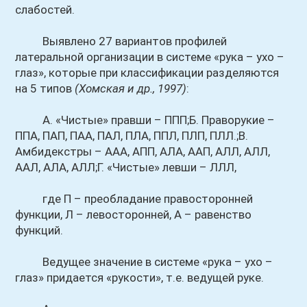
слабостей.
Выявлено 27 вариантов профилей
латеральной организации в системе «рука – ухо –
глаз», которые при классификации разделяются
на 5 типов
(Хомская и др., 1997)
:
А. «Чистые» правши – ППП;Б. Праворукие –
ППА, ПАП, ПАА, ПАЛ, ПЛА, ППЛ, ПЛП, ПЛЛ.;В.
Амбидекстры – ААА, АПП, АЛА, ААП, АЛЛ, АЛЛ,
ААЛ, АЛА, АЛЛ;Г. «Чистые» левши – ЛЛЛ,
где П – преобладание правосторонней
функции, Л – левосторонней, А – равенство
функций.
Ведущее значение в системе «рука – ухо –
глаз» придается «рукости», т.е. ведущей руке.