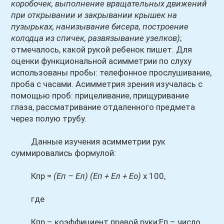
коробочек, выполнение вращательных движений
при открывании и закрывании крышек на
пузырьках, нанизывание бисера, построение
колодца из спичек, развязывание узелков)
;
отмечалось, какой рукой ребенок пишет. Для
оценки функциональной асимметрии по слуху
использованы пробы: телефонное прослушивание,
проба с часами. Асимметрия зрения изучалась с
помощью проб: прицеливание, прищуривание
глаза, рассматривание отдаленного предмета
через полую трубу.
Данные изучения асимметрии рук
суммировались формулой:
Кпр =
(Еп – Ел)
(Еп + Ел + Ео)
х 100,
где
Кпр – коэффициент правой руки;Еп – число