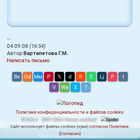
--
04.09.08
(16:54)
Автор
Вартапетова Г.М.
Написать письмо
Вк
Оd
Мм
P
𝕏
d
R
E
Lj
P
t
V
Wa
S
T
Политика конфиденциальности
и
файлов cookies
.
© D.iK.iJ
2007-2026
Нашли ошибку?
Сайт использует файлы cookies (куки)
согласно Политике
.
[
Согласен
]
Перейти на полную версию