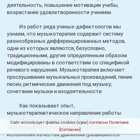
деятельность, повышение мотивации учебы,
возрастание удовлетворенности учением.
Из работ ряда ученых-дефектологов мы
узнаем, что музыкотерапия содержит систему
разнообразных дифференцированных методов,
одни из которых являются, безусловно,
традиционными, другие определенным образом
модифицированы в соответствии со спецификой
речевого нарушения. Музыкотерапия включает:
прослушивание музыкальных произведений; пение
песен; ритмические движения под музыку;
сочетание музыки и изодеятельности.
Как показывает опыт,
музыкотерапевтическое направление работы
способствует: улучшению общего
Сайт использует файлы cookies (куки)
согласно Политике
.
эмоционального состояния детей; улучшению
[
Согласен
]
исполнения качества движений
(развиваются