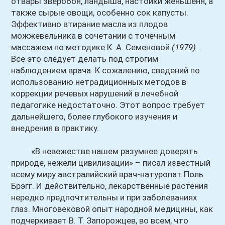
отвары зверобоя, ландыша, настойки женьшеня, а
также сырые овощи, особенно сок капусты.
Эффективно втирание масла из плодов
можжевельника в сочетании с точечным
массажем по методике К. А. Семеновой
(1979)
.
Все это следует делать под строгим
наблюдением врача. К сожалению, сведений по
использованию нетрадиционных методов в
коррекции речевых нарушений в лечебной
педагогике недостаточно. Этот вопрос требует
дальнейшего, более глубокого изучения и
внедрения в практику.
«В невежестве нашем разумнее доверять
природе, нежели цивилизации» – писал известный
всему миру австралийский врач-натуропат Поль
Брэгг. И действительно, лекарственные растения
нередко предпочтительны и при заболеваниях
глаз. Многовековой опыт народной медицины, как
подчеркивает В. Т. Запорожцев, во всем, что