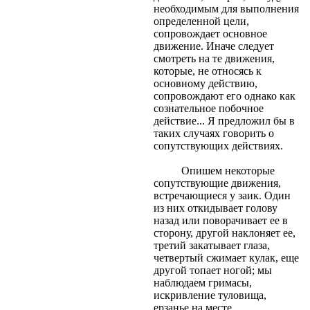
необходимым для выполнения
определенной цели,
сопровождает основное
движение. Иначе следует
смотреть на те движения,
которые, не относясь к
основному действию,
сопровождают его однако как
сознательное побочное
действие... Я предложил бы в
таких случаях говорить о
сопутствующих действиях.
Опишем некоторые
сопутствующие движения,
встречающиеся у заик. Один
из них откидывает голову
назад или поворачивает ее в
сторону, другой наклоняет ее,
третий закатывает глаза,
четвертый сжимает кулак, еще
другой топает ногой; мы
наблюдаем гримасы,
искривление туловища,
ерзанье на месте,