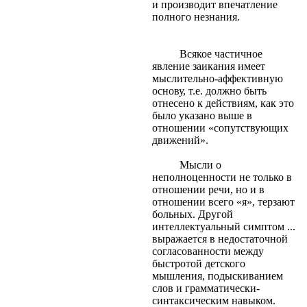
и производит впечатление
полного незнания.
Всякое частичное
явление заикания имеет
мыслительно-аффективную
основу, т.е. должно быть
отнесено к действиям, как это
было указано выше в
отношении «сопутствующих
движений».
Мысли о
неполноценности не только в
отношении речи, но и в
отношении всего «я», терзают
больных. Другой
интеллектуальный симптом ...
выражается в недостаточной
согласованности между
быстротой детского
мышления, подыскиванием
слов и грамматически-
синтаксическим навыком.