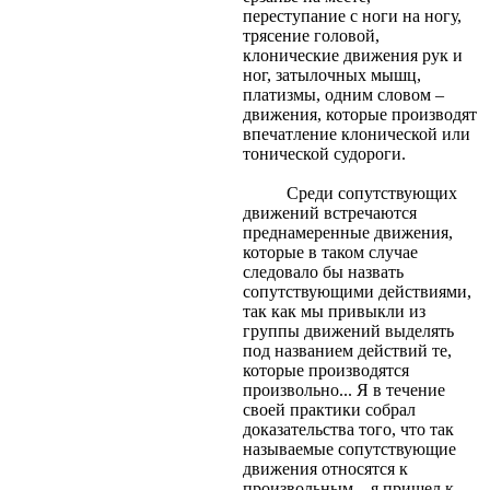
переступание с ноги на ногу,
трясение головой,
клонические движения рук и
ног, затылочных мышц,
платизмы, одним словом –
движения, которые производят
впечатление клонической или
тонической судороги.
Среди сопутствующих
движений встречаются
преднамеренные движения,
которые в таком случае
следовало бы назвать
сопутствующими действиями,
так как мы привыкли из
группы движений выделять
под названием действий те,
которые производятся
произвольно... Я в течение
своей практики собрал
доказательства того, что так
называемые сопутствующие
движения относятся к
произвольным... я пришел к