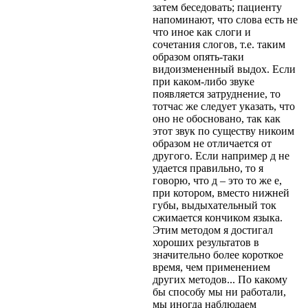
затем беседовать; пациенту
напоминают, что слова есть не
что иное как слоги и
сочетания слогов, т.е. таким
образом опять-таки
видоизмененный выдох. Если
при каком-либо звуке
появляется затруднение, то
тотчас же следует указать, что
оно не обосновано, так как
этот звук по существу никоим
образом не отличается от
другого. Если например д не
удается правильно, то я
говорю, что д – это то же е,
при котором, вместо нижней
губы, выдыхательный ток
сжимается кончиком языка.
Этим методом я достигал
хороших результатов в
значительно более короткое
время, чем применением
других методов... По какому
бы способу мы ни работали,
мы иногда наблюдаем