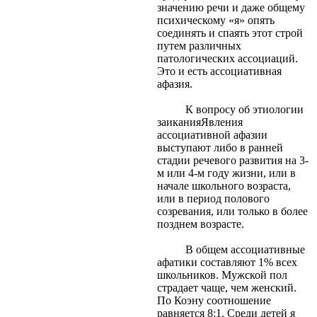
значению речи и даже общему
психическому «я» опять
соединять и спаять этот строй
путем различных
патологических ассоциаций.
Это и есть ассоциативная
афазия.
К вопросу об этиологии
заиканияЯвления
ассоциативной афазии
выступают либо в ранней
стадии речевого развития на 3-
м или 4-м году жизни, или в
начале школьного возраста,
или в период полового
созревания, или только в более
позднем возрасте.
В общем ассоциативные
афатики составляют 1% всех
школьников. Мужской пол
страдает чаще, чем женский.
По Коэну соотношение
равняется 8:1. Среди детей я