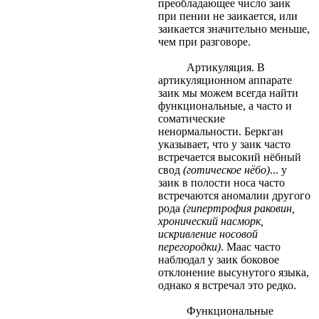
преобладающее число заик
при пении не заикается, или
заикается значительно меньше,
чем при разговоре.
Артикуляция. В
артикуляционном аппарате
заик мы можем всегда найти
функциональные, а часто и
соматические
ненормальности. Беркган
указывает, что у заик часто
встречается высокий нёбный
свод
(готическое нёбо)
... у
заик в полости носа часто
встречаются аномалии другого
рода
(гипертрофия раковин,
хронический насморк,
искривление носовой
перегородки)
. Маас часто
наблюдал у заик боковое
отклонение высунутого языка,
однако я встречал это редко.
Функциональные