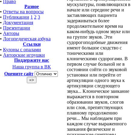
•
Право
мускулатуры, появляющихся в
Разное
начале или середине речи и
•
Ответы на вопросы
заставляющих пациента
•
Публикации
1
2
3
задерживаться более
•
Документация
продолжительное время на
•
Презентации
каком-нибудь одном звуке или
•
Авторы
на группе звуков. Эти
•
Логопедическая азбука
судорогоподобные движения
Ссылки
имеют большое сходство с
•
Кулоны с опалами
тоническими или
•
Авторские игрушки
клоническими судорогами. В
Поддержите нас
первом случае больной не в
Наша группа в ВК
состоянии сойти со звуковой
Оцените сайт
установки или перейти от
артикуляции одного звука к
артикуляции следующего
звука... Клоническое заикание
выражается в повторном
образовании звуков, слогов
или слов, препятствующих
плавному продолжению
речи... Мы наблюдаем при
каждом случае выраженного
заикания физические и
психические симптомы