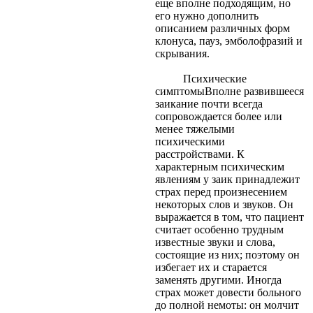
еще вполне подходящим, но
его нужно дополнить
описанием различных форм
клонуса, пауз, эмболофразий и
скрывания.
Психические
симптомыВполне развившееся
заикание почти всегда
сопровождается более или
менее тяжелыми
психическими
расстройствами. К
характерным психическим
явлениям у заик принадлежит
страх перед произнесением
некоторых слов и звуков. Он
выражается в том, что пациент
считает особенно трудным
известные звуки и слова,
состоящие из них; поэтому он
избегает их и старается
заменять другими. Иногда
страх может довести больного
до полной немоты: он молчит