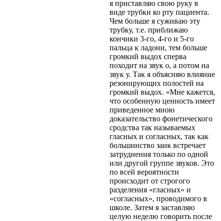
я приставляю свою руку в
виде трубки ко рту пациента.
Чем больше я суживаю эту
трубку, т.е. приближаю
кончики 3-го, 4-го и 5-го
пальца к ладони, тем больше
громкий выдох сперва
походит на звук о, а потом на
звук у. Так я объясняю влияние
резонирующих полостей на
громкий выдох. «Мне кажется,
что особенную ценность имеет
приведенное мною
доказательство фонетического
сродства так называемых
гласных и согласных, так как
большинство заик встречает
затруднения только по одной
или другой группе звуков. Это
по всей вероятности
происходит от строгого
разделения «гласных» и
«согласных», проводимого в
школе. Затем я заставляю
целую неделю говорить после