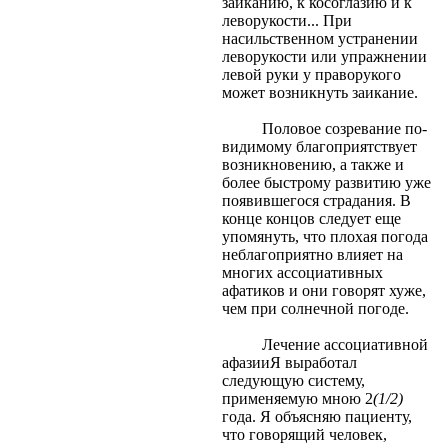
заиканию, к косоглазию и к
леворукости... При
насильственном устранении
леворукости или упражнении
левой руки у праворукого
может возникнуть заикание.
Половое созревание по-
видимому благоприятствует
возникновению, а также и
более быстрому развитию уже
появившегося страдания. В
конце концов следует еще
упомянуть, что плохая погода
неблагоприятно влияет на
многих ассоциативных
афатиков и они говорят хуже,
чем при солнечной погоде.
Лечение ассоциативной
афазииЯ выработал
следующую систему,
применяемую мною 2
(1/2)
года. Я объясняю пациенту,
что говорящий человек,