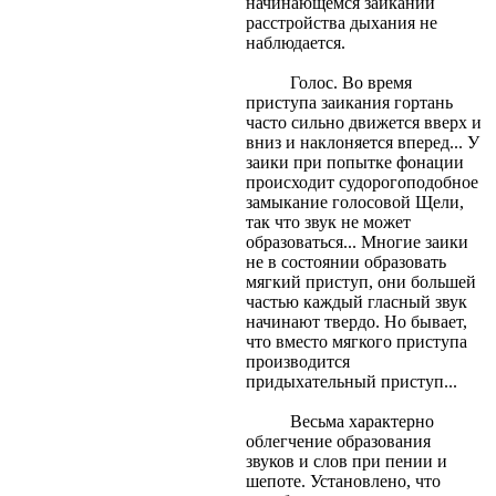
начинающемся заикании
расстройства дыхания не
наблюдается.
Голос. Во время
приступа заикания гортань
часто сильно движется вверх и
вниз и наклоняется вперед... У
заики при попытке фонации
происходит судорогоподобное
замыкание голосовой Щели,
так что звук не может
образоваться... Многие заики
не в состоянии образовать
мягкий приступ, они большей
частью каждый гласный звук
начинают твердо. Но бывает,
что вместо мягкого приступа
производится
придыхательный приступ...
Весьма характерно
облегчение образования
звуков и слов при пении и
шепоте. Установлено, что