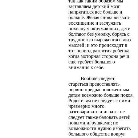
так как таким образом мы
заставляем детский мозг
напрягаться все больше и
больше. Желая снова вызвать
восхищение и заслужить
похвалу у окружающих, дети
болтают без умолку, борясь с
трудностью выражения своих
мыслей; и это происходит в
тот период развития ребенка,
когда моторная сторона речи
еще требует большого
внимания к себе.
Вообще следует
стараться предоставлять
нервно предрасположенным
детям возможно больше покоя.
Родителям не следует с ними
чрезмерно много
разговаривать и играть; не
следует также баловать детей
новыми игрушками; по
возможности нужно избегать
большого общества вокруг