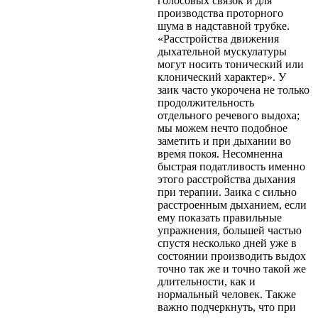
голосовых связок и для
производства проторного
шума в надставной трубке.
«Расстройства движения
дыхательной мускулатуры
могут носить тонический или
клонический характер». У
заик часто укорочена не только
продолжительность
отдельного речевого выдоха;
мы можем нечто подобное
заметить и при дыхании во
время покоя. Несомненна
быстрая податливость именно
этого расстройства дыхания
при терапии. Заика с сильно
расстроенным дыханием, если
ему показать правильные
упражнения, большей частью
спустя несколько дней уже в
состоянии производить выдох
точно так же и точно такой же
длительности, как и
нормальный человек. Также
важно подчеркнуть, что при