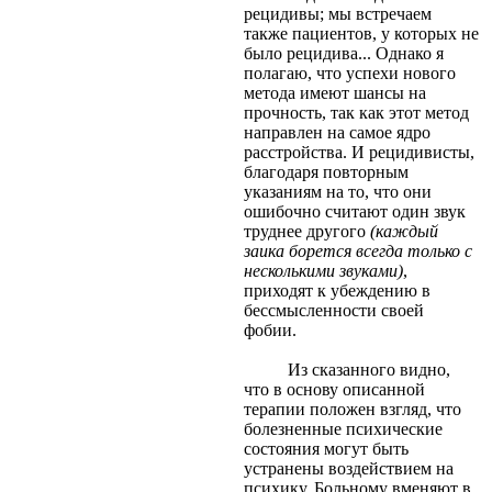
рецидивы; мы встречаем
также пациентов, у которых не
было рецидива... Однако я
полагаю, что успехи нового
метода имеют шансы на
прочность, так как этот метод
направлен на самое ядро
расстройства. И рецидивисты,
благодаря повторным
указаниям на то, что они
ошибочно считают один звук
труднее другого
(каждый
заика борется всегда только с
несколькими звуками)
,
приходят к убеждению в
бессмысленности своей
фобии.
Из сказанного видно,
что в основу описанной
терапии положен взгляд, что
болезненные психические
состояния могут быть
устранены воздействием на
психику. Больному вменяют в