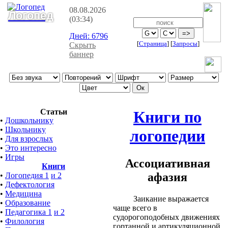
08.08.2026
Логопед
(03:34)
Дней:
6796
[
Страница
]
[
Запросы
]
Скрыть
баннер
Статьи
Книги по
•
Дошкольнику
•
Школьнику
логопедии
•
Для взрослых
•
Это интересно
•
Игры
Ассоциативная
Книги
афазия
•
Логопедия 1
и 2
•
Дефектология
•
Медицина
Заикание выражается
•
Образование
чаще всего в
•
Педагогика 1
и 2
судорогоподобных движениях
•
Филология
гортанной и артикуляционной