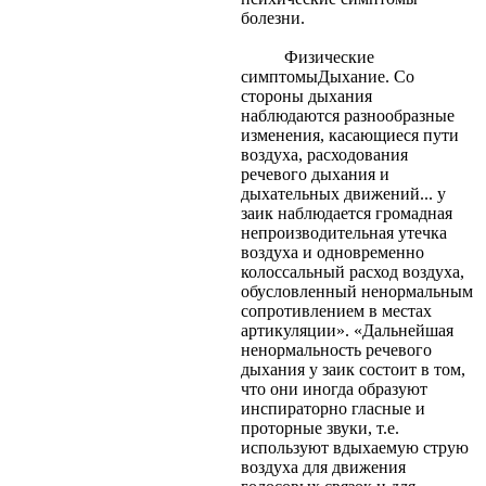
болезни.
Физические
симптомыДыхание. Со
стороны дыхания
наблюдаются разнообразные
изменения, касающиеся пути
воздуха, расходования
речевого дыхания и
дыхательных движений... у
заик наблюдается громадная
непроизводительная утечка
воздуха и одновременно
колоссальный расход воздуха,
обусловленный ненормальным
сопротивлением в местах
артикуляции». «Дальнейшая
ненормальность речевого
дыхания у заик состоит в том,
что они иногда образуют
инспираторно гласные и
проторные звуки, т.е.
используют вдыхаемую струю
воздуха для движения