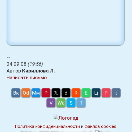
--
04.09.08
(19:56)
Автор
Кириллова Л.
Написать письмо
Вк
Оd
Мм
P
𝕏
d
R
E
Lj
P
t
V
Wa
S
T
Политика конфиденциальности
и
файлов cookies
.